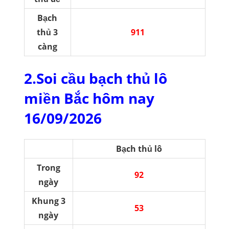
Bạch
thủ 3
911
càng
2.Soi cầu bạch thủ lô
miền Bắc hôm nay
16/09/2026
Bạch thủ lô
Trong
92
ngày
Khung 3
53
ngày