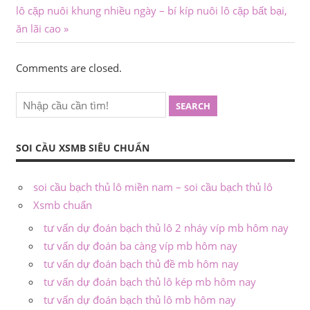
hướng
Next
lô cặp nuôi khung nhiều ngày – bí kíp nuôi lô cặp bất bại,
bài
Post:
ăn lãi cao
viết
Comments are closed.
SEARCH
SOI CẦU XSMB SIÊU CHUẨN
soi cầu bạch thủ lô miền nam – soi cầu bạch thủ lô
Xsmb chuẩn
tư vấn dự đoán bạch thủ lô 2 nháy víp mb hôm nay
tư vấn dự đoán ba càng víp mb hôm nay
tư vấn dự đoán bạch thủ đề mb hôm nay
tư vấn dự đoán bạch thủ lô kép mb hôm nay
tư vấn dự đoán bạch thủ lô mb hôm nay