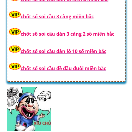
chốt số soi cầu 3 càng miền bắc
chốt số soi cầu dàn 3 càng 2 số miền bắc
chốt số soi cầu dàn lô 10 số miền bắc
chốt số soi cầu đề đầu đuôi miền bắc