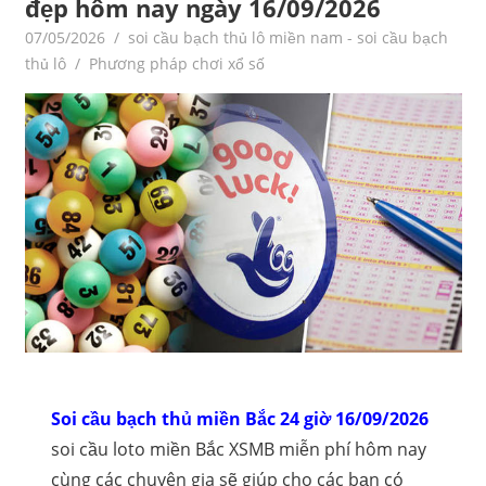
đẹp hôm nay ngày 16/09/2026
07/05/2026
soi cầu bạch thủ lô miền nam - soi cầu bạch
thủ lô
Phương pháp chơi xổ số
Soi cầu bạch thủ miền Bắc 24 giờ 16/09/2026
soi cầu loto miền Bắc XSMB miễn phí hôm nay
cùng các chuyên gia sẽ giúp cho các bạn có