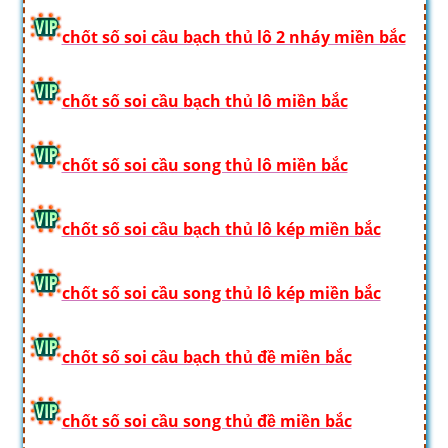
chốt số soi cầu bạch thủ lô 2 nháy miền bắc
chốt số soi cầu bạch thủ lô miền bắc
chốt số soi cầu song thủ lô miền bắc
chốt số soi cầu bạch thủ lô kép miền bắc
chốt số soi cầu song thủ lô kép miền bắc
chốt số soi cầu bạch thủ đề miền bắc
chốt số soi cầu song thủ đề miền bắc