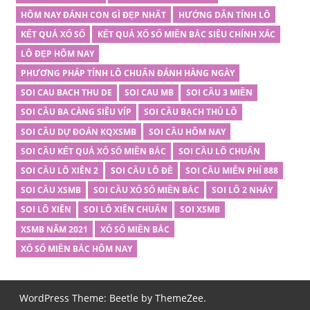
HÔM NAY ĐÁNH CON GÌ ĐẸP NHẤT
HƯỚNG DẪN TÍNH LÔ
KẾT QUẢ XỔ SỐ
KẾT QUẢ XỔ SỐ MIỀN BẮC SIÊU CHÍNH XÁC
LÔ ĐẸP HÔM NAY
PHƯƠNG PHÁP TÍNH LÔ CHUẨN ĐÁNH HÀNG NGÀY
SOI CAU BACH THU DE
SOI CAU MB
SOI CẦU 3 MIỀN
SOI CẦU BA CÀNG SIÊU VÍP
SOI CẦU BẠCH THỦ LÔ
SOI CẦU DỰ ĐOÁN KQXSMB
SOI CẦU HÔM NAY
SOI CẦU KẾT QUẢ XỔ SỐ MIỀN BẮC
SOI CẦU LÔ CHUẨN
SOI CẦU LÔ XIÊN 2
SOI CẦU LÔ ĐỀ
SOI CẦU MIỄN PHÍ 888
SOI CẦU XSMB
SOI CẦU XỔ SỐ MIỀN BẮC
SOI LÔ 2 NHÁY
SOI LÔ XIÊN
SOI LÔ XIÊN CHUẨN
SOI XSMB
XSMB NĂM 2021
XỔ SỐ MIỀN BẮC
XỔ SỐ MIỀN BẮC HÔM NAY
WordPress Theme: Beetle by ThemeZee.