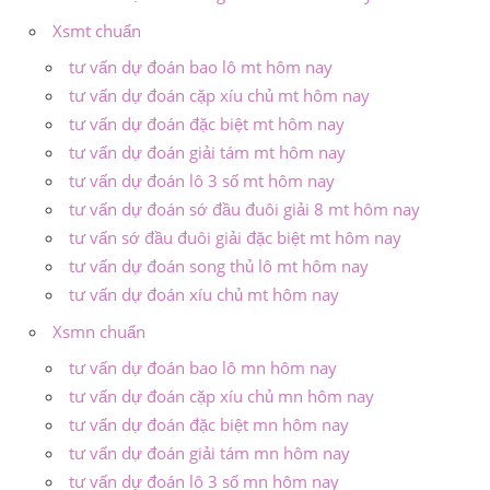
Xsmt chuẩn
tư vấn dự đoán bao lô mt hôm nay
tư vấn dự đoán cặp xíu chủ mt hôm nay
tư vấn dự đoán đặc biệt mt hôm nay
tư vấn dự đoán giải tám mt hôm nay
tư vấn dự đoán lô 3 số mt hôm nay
tư vấn dự đoán sớ đầu đuôi giải 8 mt hôm nay
tư vấn sớ đầu đuôi giải đặc biệt mt hôm nay
tư vấn dự đoán song thủ lô mt hôm nay
tư vấn dự đoán xíu chủ mt hôm nay
Xsmn chuẩn
tư vấn dự đoán bao lô mn hôm nay
tư vấn dự đoán cặp xíu chủ mn hôm nay
tư vấn dự đoán đặc biệt mn hôm nay
tư vấn dự đoán giải tám mn hôm nay
tư vấn dự đoán lô 3 số mn hôm nay