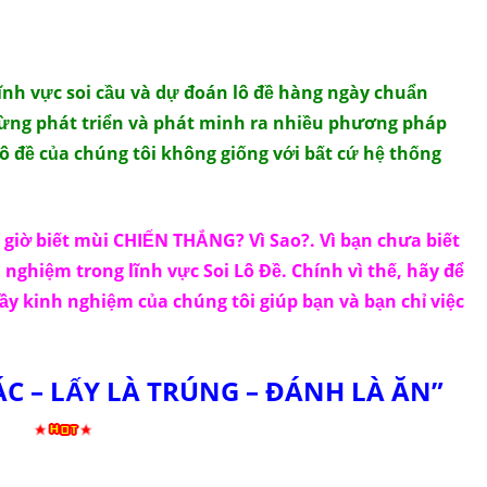
lĩnh vực soi cầu và dự đoán lô đề hàng ngày chuẩn
gừng phát triển và phát minh ra nhiều phương pháp
 lô đề của chúng tôi không giống với bất cứ hệ thống
 giờ biết mùi CHIẾN THẮNG? Vì Sao?.
Vì bạn chưa biết
 nghiệm trong lĩnh vực Soi Lô Đề. Chính vì thế, hãy để
ầy kinh nghiệm của chúng tôi giúp bạn và bạn chỉ việc
C – LẤY LÀ TRÚNG – ĐÁNH LÀ ĂN”