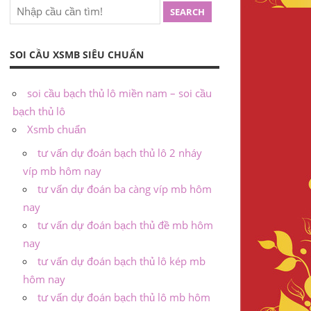
SEARCH
SOI CẦU XSMB SIÊU CHUẨN
soi cầu bạch thủ lô miền nam – soi cầu
bạch thủ lô
Xsmb chuẩn
tư vấn dự đoán bạch thủ lô 2 nháy
víp mb hôm nay
tư vấn dự đoán ba càng víp mb hôm
nay
tư vấn dự đoán bạch thủ đề mb hôm
nay
tư vấn dự đoán bạch thủ lô kép mb
hôm nay
tư vấn dự đoán bạch thủ lô mb hôm