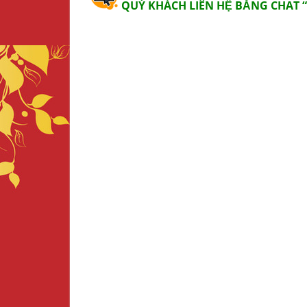
QUÝ KHÁCH LIÊN HỆ BẰNG CHAT “T