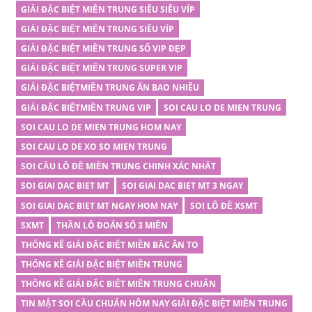
GIẢI ĐẶC BIỆT MIỀN TRUNG SIÊU SIÊU VÍP
GIẢI ĐẶC BIỆT MIỀN TRUNG SIÊU VÍP
GIẢI ĐẶC BIỆT MIỀN TRUNG SỐ VIP ĐẸP
GIẢI ĐẶC BIỆT MIỀN TRUNG SUPER VIP
GIẢI ĐẶC BIỆTMIỀN TRUNG ĂN BAO NHIÊU
GIẢI ĐẶC BIỆTMIỀN TRUNG VIP
SOI CAU LO DE MIEN TRUNG
SOI CAU LO DE MIEN TRUNG HOM NAY
SOI CAU LO DE XO SO MIEN TRUNG
SOI CẦU LÔ ĐỀ MIỀN TRUNG CHINH XÁC NHẤT
SOI GIAI DAC BIET MT
SOI GIAI DAC BIET MT 3 NGAY
SOI GIAI DAC BIET MT NGAY HOM NAY
SOI LÔ ĐỀ XSMT
SXMT
THẦN LÔ ĐOÁN SỐ 3 MIỀN
THỐNG KÊ GIẢI ĐẶC BIỆT MIỀN BẮC ĂN TO
THỐNG KÊ GIẢI ĐẶC BIỆT MIỀN TRUNG
THỐNG KÊ GIẢI ĐẶC BIỆT MIỀN TRUNG CHUẨN
TIN MẬT SOI CẦU CHUẨN HÔM NAY GIẢI ĐẶC BIỆT MIỀN TRUNG