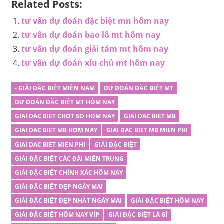
Related Posts:
tư vấn dự đoán đặc biệt mn hôm nay
tư vấn dự đoán bao lô mt hôm nay
tư vấn dự đoán giải tám mt hôm nay
tư vấn dự đoán xíu chủ mt hôm nay
- GIẢI ĐẶC BIỆT MIỀN NAM
DỰ ĐOÁN ĐẶC BIỆT MT
DỰ ĐOÁN ĐẶC BIỆT MT HÔM NAY
GIAI DAC BIET CHOT SO HOM NAY
GIAI DAC BIET MB
GIAI DAC BIET MB HOM NAY
GIAI DAC BIET MB MIEN PHI
GIAI DAC BIET MIEN PHI
GIẢI ĐẶC BIỆT
GIẢI ĐẶC BIỆT CÁC ĐÀI MIỀN TRUNG
GIẢI ĐẶC BIỆT CHÍNH XÁC HÔM NAY
GIẢI ĐẶC BIỆT ĐẸP NGÀY MAI
GIẢI ĐẶC BIỆT ĐẸP NHẤT NGÀY MAI
GIẢI ĐẶC BIỆT HÔM NAY
GIẢI ĐẶC BIỆT HÔM NAY VÍP
GIẢI ĐẶC BIỆT LÀ GÌ