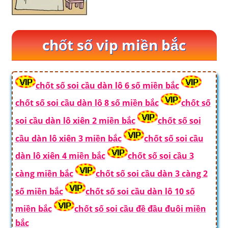
chốt số vip miền bắc
chốt số soi cầu dàn lô 6 số miền bắc
chốt số soi cầu dàn lô 8 số miền bắc
chốt số
soi cầu dàn lô xiên 2 miền bắc
chốt số soi
cầu dàn lô xiên 3 miền bắc
chốt số soi cầu
dàn lô xiên 4 miền bắc
chốt số soi cầu 3
càng miền bắc
chốt số soi cầu dàn 3 càng 2
số miền bắc
chốt số soi cầu dàn lô 10 số
miền bắc
chốt số soi cầu đề đầu đuôi miền
bắc