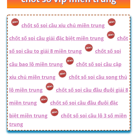
chốt số soi cầu xỉu chủ miền trung
chốt số soi cầu giải đặc biệt miền trung
chốt
số soi cầu to giải 8 miền trung
chốt số soi
cầu bao lô miền trung
chốt số soi cầu cặp
xỉu chủ miền trung
chốt số soi cầu song thủ
lô miền trung
chốt số soi cầu đầu đuôi giải 8
miền trung
chốt số soi cầu đầu đuôi đặc
biệt miền trung
chốt số soi cầu lô 3 số miền
trung