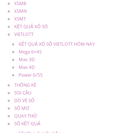
XSMB
XSMN
XSMT
KẾT QUẢ XỔ SỐ
VIETLOTT
KẾT QUẢ XỔ SỐ VIETLOTT HÔM NAY
Mega 6×45
Max 3D
Max 4D
Power 6/55
THỐNG KÊ
SOI CẦU
DÒ VÉ SỐ
SỔ MƠ
QUAY THỬ
SỐ KẾT QUẢ