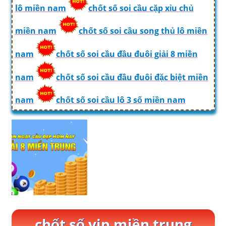
lô miền nam
chốt số soi cầu cặp xỉu chủ
miền nam
chốt số soi cầu song thủ lô miền
nam
chốt số soi cầu đầu đuôi giải 8 miền
nam
chốt số soi cầu đầu đuôi đặc biệt miền
nam
chốt số soi cầu lô 3 số miền nam
chốt số vip miền trung