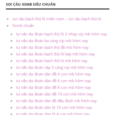
SOI CẦU XSMB SIÊU CHUẨN
soi cầu bạch thủ lô miền nam – soi cầu bạch thủ lô
Xsmb chuẩn
tư vấn dự đoán bạch thủ lô 2 nháy víp mb hôm nay
tư vấn dự đoán ba càng víp mb hôm nay
tư vấn dự đoán bạch thủ đề mb hôm nay
tư vấn dự đoán bạch thủ lô kép mb hôm nay
tư vấn dự đoán bạch thủ lô mb hôm nay
tư vấn dự đoán cặp 3 càng víp mb hôm nay
tư vấn dự đoán dàn đề 4 con mb hôm nay
tư vấn dự đoán dàn đề 6 con mb hôm nay
tư vấn dự đoán dàn đề 8 con mb hôm nay
tư vấn dự đoán dàn đề 10 con mb hôm nay
tư vấn dự đoán dàn đề đầu đuôi mb hôm nay
tư vấn dự đoán dàn lô 10 con mb hôm nay
tư vấn dự đoán dàn lô 4 con mb hôm nay