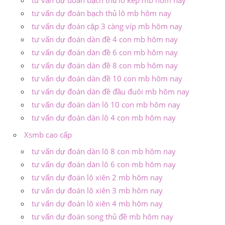
tư vấn dự đoán bạch thủ lô kép mb hôm nay
tư vấn dự đoán bạch thủ lô mb hôm nay
tư vấn dự đoán cặp 3 càng víp mb hôm nay
tư vấn dự đoán dàn đề 4 con mb hôm nay
tư vấn dự đoán dàn đề 6 con mb hôm nay
tư vấn dự đoán dàn đề 8 con mb hôm nay
tư vấn dự đoán dàn đề 10 con mb hôm nay
tư vấn dự đoán dàn đề đầu đuôi mb hôm nay
tư vấn dự đoán dàn lô 10 con mb hôm nay
tư vấn dự đoán dàn lô 4 con mb hôm nay
Xsmb cao cấp
tư vấn dự đoán dàn lô 8 con mb hôm nay
tư vấn dự đoán dàn lô 6 con mb hôm nay
tư vấn dự đoán lô xiên 2 mb hôm nay
tư vấn dự đoán lô xiên 3 mb hôm nay
tư vấn dự đoán lô xiên 4 mb hôm nay
tư vấn dự đoán song thủ đề mb hôm nay