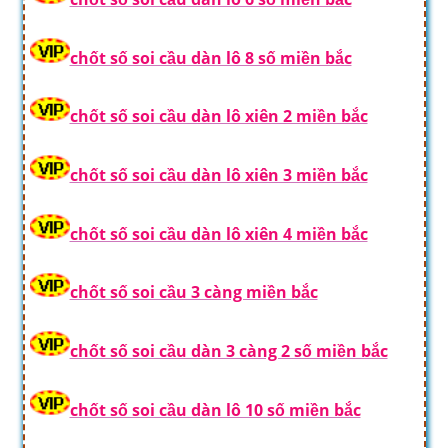
chốt số soi cầu dàn lô 8 số miền bắc
chốt số soi cầu dàn lô xiên 2 miền bắc
chốt số soi cầu dàn lô xiên 3 miền bắc
chốt số soi cầu dàn lô xiên 4 miền bắc
chốt số soi cầu 3 càng miền bắc
chốt số soi cầu dàn 3 càng 2 số miền bắc
chốt số soi cầu dàn lô 10 số miền bắc