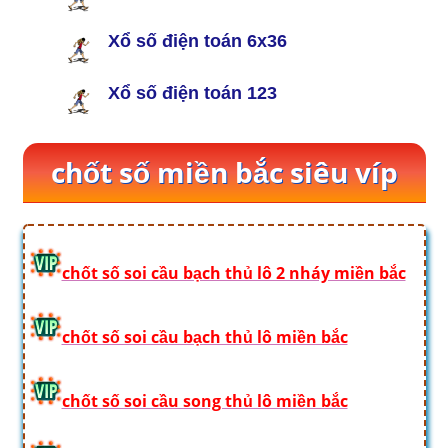
chốt số miền bắc siêu víp
chốt số soi cầu bạch thủ lô 2 nháy miền bắc
chốt số soi cầu bạch thủ lô miền bắc
chốt số soi cầu song thủ lô miền bắc