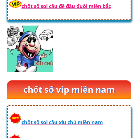
chốt số soi cầu đề đầu đuôi miền bắc
chốt số vip miền nam
chốt số soi cầu xỉu chủ miền nam