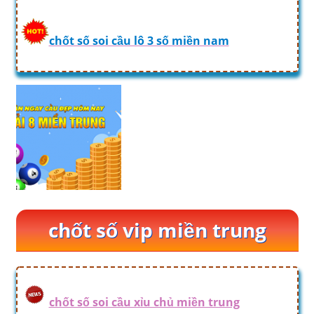
chốt số soi cầu lô 3 số miền nam
chốt số vip miền trung
chốt số soi cầu xỉu chủ miền trung