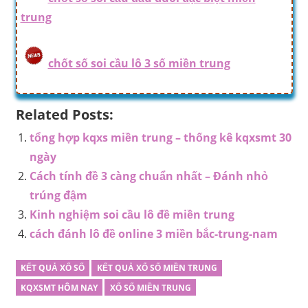
trung
chốt số soi cầu lô 3 số miền trung
Related Posts:
tổng hợp kqxs miền trung – thống kê kqxsmt 30
ngày
Cách tính đề 3 càng chuẩn nhất – Đánh nhỏ
trúng đậm
Kinh nghiệm soi cầu lô đề miền trung
cách đánh lô đề online 3 miền bắc-trung-nam
KẾT QUẢ XỔ SỐ
KẾT QUẢ XỔ SỐ MIỀN TRUNG
KQXSMT HÔM NAY
XỔ SỐ MIỀN TRUNG