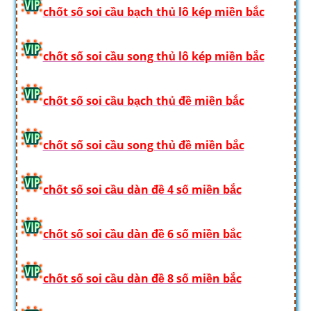
chốt số soi cầu bạch thủ lô kép miền bắc
chốt số soi cầu song thủ lô kép miền bắc
chốt số soi cầu bạch thủ đề miền bắc
chốt số soi cầu song thủ đề miền bắc
chốt số soi cầu dàn đề 4 số miền bắc
chốt số soi cầu dàn đề 6 số miền bắc
chốt số soi cầu dàn đề 8 số miền bắc