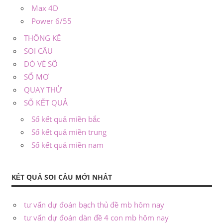
Max 4D
Power 6/55
THỐNG KÊ
SOI CẦU
DÒ VÉ SỐ
SỔ MƠ
QUAY THỬ
SỐ KẾT QUẢ
Số kết quả miền bắc
Số kết quả miền trung
Số kết quả miền nam
KẾT QUẢ SOI CẦU MỚI NHẤT
tư vấn dự đoán bạch thủ đề mb hôm nay
tư vấn dự đoán dàn đề 4 con mb hôm nay