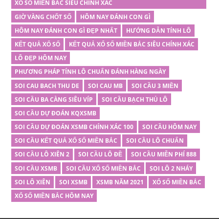
XỔ SỐ MIỀN BẮC SIÊU CHÍNH XÁC
GIỜ VÀNG CHỐT SỐ
HÔM NAY ĐÁNH CON GÌ
HÔM NAY ĐÁNH CON GÌ ĐẸP NHẤT
HƯỚNG DẪN TÍNH LÔ
KẾT QUẢ XỔ SỐ
KẾT QUẢ XỔ SỐ MIỀN BẮC SIÊU CHÍNH XÁC
LÔ ĐẸP HÔM NAY
PHƯƠNG PHÁP TÍNH LÔ CHUẨN ĐÁNH HÀNG NGÀY
SOI CAU BACH THU DE
SOI CAU MB
SOI CẦU 3 MIỀN
SOI CẦU BA CÀNG SIÊU VÍP
SOI CẦU BẠCH THỦ LÔ
SOI CẦU DỰ ĐOÁN KQXSMB
SOI CẦU DỰ ĐOÁN XSMB CHÍNH XÁC 100
SOI CẦU HÔM NAY
SOI CẦU KẾT QUẢ XỔ SỐ MIỀN BẮC
SOI CẦU LÔ CHUẨN
SOI CẦU LÔ XIÊN 2
SOI CẦU LÔ ĐỀ
SOI CẦU MIỄN PHÍ 888
SOI CẦU XSMB
SOI CẦU XỔ SỐ MIỀN BẮC
SOI LÔ 2 NHÁY
SOI LÔ XIÊN
SOI XSMB
XSMB NĂM 2021
XỔ SỐ MIỀN BẮC
XỔ SỐ MIỀN BẮC HÔM NAY