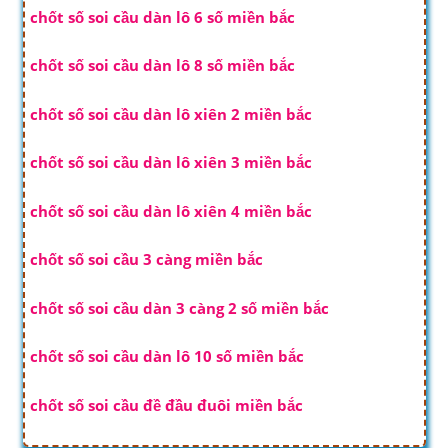
chốt số soi cầu dàn lô 6 số miền bắc
chốt số soi cầu dàn lô 8 số miền bắc
chốt số soi cầu dàn lô xiên 2 miền bắc
chốt số soi cầu dàn lô xiên 3 miền bắc
chốt số soi cầu dàn lô xiên 4 miền bắc
chốt số soi cầu 3 càng miền bắc
chốt số soi cầu dàn 3 càng 2 số miền bắc
chốt số soi cầu dàn lô 10 số miền bắc
chốt số soi cầu đề đầu đuôi miền bắc