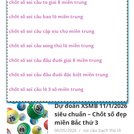
chốt số soi cầu to giải 8 miền trung
chốt số soi cầu bao lô miền trung
chốt số soi cầu cặp xỉu chủ miền trung
chốt số soi cầu song thủ lô miền trung
chốt số soi cầu đầu đuôi giải 8 miền trung
chốt số soi cầu đầu đuôi đặc biệt miền trung
chốt số soi cầu lô 3 số miền trung
Dự đoán XSMB 11/1/2026
siêu chuẩn – Chốt số đẹp
miền Bắc thứ 3
06/05/2026
soi cầu bạch thủ lô