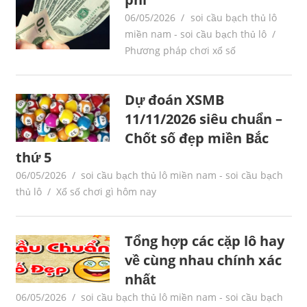
06/05/2026
soi cầu bạch thủ lô
miền nam - soi cầu bạch thủ lô
Phương pháp chơi xổ số
Dự đoán XSMB
11/11/2026 siêu chuẩn –
Chốt số đẹp miền Bắc
thứ 5
06/05/2026
soi cầu bạch thủ lô miền nam - soi cầu bạch
thủ lô
Xổ số chơi gì hôm nay
Tổng hợp các cặp lô hay
về cùng nhau chính xác
nhất
06/05/2026
soi cầu bạch thủ lô miền nam - soi cầu bạch