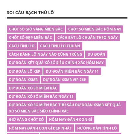
SOI CẦU BẠCH THỦ LÔ
CHỐT SỐ GIỜ VÀNG MIỀN BẮC
CHỐT SỐ MIỀN BẮC HÔM NAY
CHỐT SỐ ĐẸP MIỀN BẮC
CÁCH BẮT LÔ CHUẨN THEO NGÀY
CÁCH TÍNH LÔ
CÁCH TÍNH LÔ CHUẨN
CÁCH ĐÁNH LÔ NGÀY NÀO CŨNG TRÚNG
DỰ ĐOÁN
DỰ ĐOÁN KẾT QUẢ XỔ SỐ SIÊU CHÍNH XÁC HÔM NAY
DỰ ĐOÁN LÔ KÉP
DỰ ĐOÁN MIỀN BẮC NGÀY 11
DỰ ĐOÁN XSMB
DỰ ĐOÁN XSMB VIP 26H
DỰ ĐOÁN XỔ SỐ MIỀN BẮC
DỰ ĐOÁN XỔ SỐ MIỀN BẮC NGÀY 11
DỰ ĐOÁN XỔ SỐ MIỀN BẮC THỨ SÁU DỰ ĐOÁN XSMB KẾT QUẢ
XỔ SỐ MIỀN BẮC SIÊU CHÍNH XÁC
GIỜ VÀNG CHỐT SỐ
HÔM NAY ĐÁNH CON GÌ
HÔM NAY ĐÁNH CON GÌ ĐẸP NHẤT
HƯỚNG DẪN TÍNH LÔ