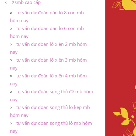
Xsmb cao cấp
tư vấn dự đoán dàn lô 8 con mb
hôm nay
tư vấn dự đoán dàn lô 6 con mb
hôm nay
tư vấn dự đoán lô xiên 2 mb hôm
nay
tư vấn dự đoán lô xiên 3 mb hôm
nay
tư vấn dự đoán lô xiên 4 mb hôm
nay
tư vấn dự đoán song thủ đề mb hôm
nay
tư vấn dự đoán song thủ lô kép mb
hôm nay
tư vấn dự đoán song thủ lô mb hôm
nay