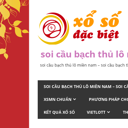
Skip
to
content
soi cầu bạch thủ lô
soi cầu bạch thủ lô miền nam – soi cầu bạch t
SOI CẦU BẠCH THỦ LÔ MIỀN NAM – SOI C
XSMN CHUẨN
PHƯƠNG PHÁP CHƠ
KẾT QUẢ XỔ SỐ
VIETLOTT
T