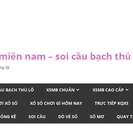
 miền nam – soi cầu bạch thủ 
hủ lô
ẦU BẠCH THỦ LÔ
XSMB CHUẨN
XSMB CAO CẤP
I XỔ SỐ
XỔ SỐ CHƠI GÌ HÔM NAY
TRỰC TIẾP KQXS
HỐNG KÊ
SOI CẦU
DÒ VÉ SỐ
SỔ MƠ
QUAY 