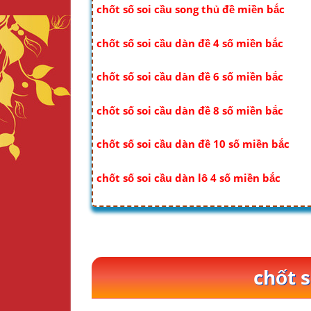
chốt số soi cầu song thủ đề miền bắc
chốt số soi cầu dàn đề 4 số miền bắc
chốt số soi cầu dàn đề 6 số miền bắc
chốt số soi cầu dàn đề 8 số miền bắc
chốt số soi cầu dàn đề 10 số miền bắc
chốt số soi cầu dàn lô 4 số miền bắc
chốt 