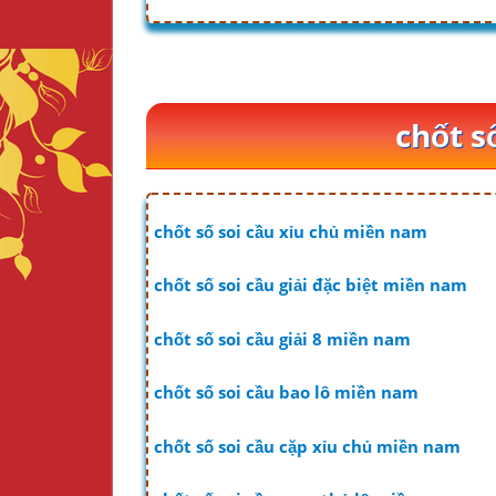
chốt s
chốt số soi cầu xỉu chủ miền nam
chốt số soi cầu giải đặc biệt miền nam
chốt số soi cầu giải 8 miền nam
chốt số soi cầu bao lô miền nam
chốt số soi cầu cặp xỉu chủ miền nam