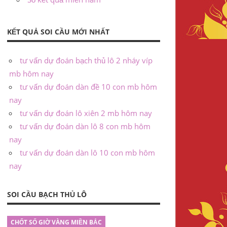
KẾT QUẢ SOI CẦU MỚI NHẤT
tư vấn dự đoán bạch thủ lô 2 nháy víp
mb hôm nay
tư vấn dự đoán dàn đề 10 con mb hôm
nay
tư vấn dự đoán lô xiên 2 mb hôm nay
tư vấn dự đoán dàn lô 8 con mb hôm
nay
tư vấn dự đoán dàn lô 10 con mb hôm
nay
SOI CẦU BẠCH THỦ LÔ
CHỐT SỐ GIỜ VÀNG MIỀN BẮC