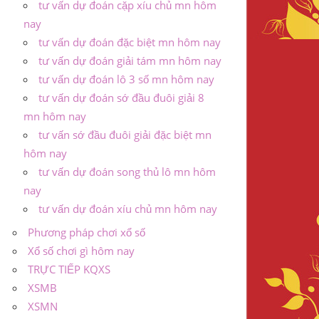
tư vấn dự đoán cặp xíu chủ mn hôm
nay
tư vấn dự đoán đặc biệt mn hôm nay
tư vấn dự đoán giải tám mn hôm nay
tư vấn dự đoán lô 3 số mn hôm nay
tư vấn dự đoán sớ đầu đuôi giải 8
mn hôm nay
tư vấn sớ đầu đuôi giải đặc biệt mn
hôm nay
tư vấn dự đoán song thủ lô mn hôm
nay
tư vấn dự đoán xíu chủ mn hôm nay
Phương pháp chơi xổ số
Xổ số chơi gì hôm nay
TRỰC TIẾP KQXS
XSMB
XSMN