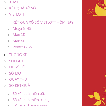
XSMT
KẾT QUẢ XỔ SỐ
VIETLOTT
KẾT QUẢ XỔ SỐ VIETLOTT HÔM NAY
Mega 6×45
Max 3D
Max 4D
Power 6/55
THỐNG KÊ
SOI CẦU
DÒ VÉ SỐ
SỔ MƠ
QUAY THỬ
SỐ KẾT QUẢ
Số kết quả miền bắc
Số kết quả miền trung
Số kết quả miền nam