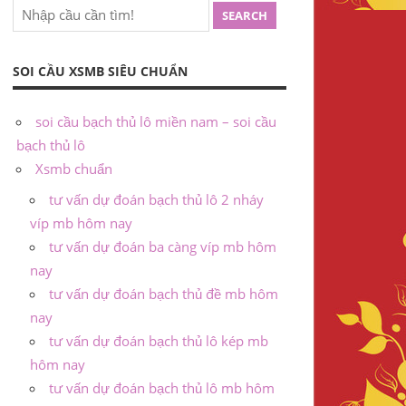
SEARCH
SOI CẦU XSMB SIÊU CHUẨN
soi cầu bạch thủ lô miền nam – soi cầu
bạch thủ lô
Xsmb chuẩn
tư vấn dự đoán bạch thủ lô 2 nháy
víp mb hôm nay
tư vấn dự đoán ba càng víp mb hôm
nay
tư vấn dự đoán bạch thủ đề mb hôm
nay
tư vấn dự đoán bạch thủ lô kép mb
hôm nay
tư vấn dự đoán bạch thủ lô mb hôm