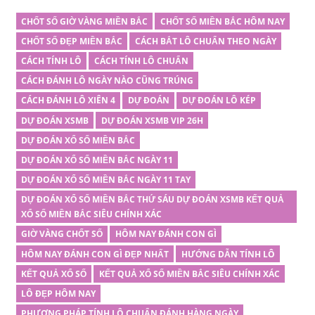
CHỐT SỐ GIỜ VÀNG MIỀN BẮC
CHỐT SỐ MIỀN BẮC HÔM NAY
CHỐT SỐ ĐẸP MIỀN BẮC
CÁCH BẮT LÔ CHUẨN THEO NGÀY
CÁCH TÍNH LÔ
CÁCH TÍNH LÔ CHUẨN
CÁCH ĐÁNH LÔ NGÀY NÀO CŨNG TRÚNG
CÁCH ĐÁNH LÔ XIÊN 4
DỰ ĐOÁN
DỰ ĐOÁN LÔ KÉP
DỰ ĐOÁN XSMB
DỰ ĐOÁN XSMB VIP 26H
DỰ ĐOÁN XỔ SỐ MIỀN BẮC
DỰ ĐOÁN XỔ SỐ MIỀN BẮC NGÀY 11
DỰ ĐOÁN XỔ SỐ MIỀN BẮC NGÀY 11 TAY
DỰ ĐOÁN XỔ SỐ MIỀN BẮC THỨ SÁU DỰ ĐOÁN XSMB KẾT QUẢ
XỔ SỐ MIỀN BẮC SIÊU CHÍNH XÁC
GIỜ VÀNG CHỐT SỐ
HÔM NAY ĐÁNH CON GÌ
HÔM NAY ĐÁNH CON GÌ ĐẸP NHẤT
HƯỚNG DẪN TÍNH LÔ
KẾT QUẢ XỔ SỐ
KẾT QUẢ XỔ SỐ MIỀN BẮC SIÊU CHÍNH XÁC
LÔ ĐẸP HÔM NAY
PHƯƠNG PHÁP TÍNH LÔ CHUẨN ĐÁNH HÀNG NGÀY