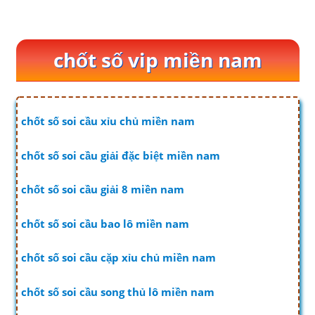
chốt số vip miền nam
chốt số soi cầu xỉu chủ miền nam
chốt số soi cầu giải đặc biệt miền nam
chốt số soi cầu giải 8 miền nam
chốt số soi cầu bao lô miền nam
chốt số soi cầu cặp xỉu chủ miền nam
chốt số soi cầu song thủ lô miền nam