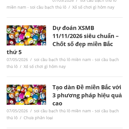
07/05/2026
soi cầu bạch thủ lô
miền nam - soi cầu bạch thủ lô
Xổ số chơi gì hôm nay
Dự đoán XSMB
11/11/2026 siêu chuẩn –
Chốt số đẹp miền Bắc
thứ 5
07/05/2026
soi cầu bạch thủ lô miền nam - soi cầu bạch
thủ lô
Xổ số chơi gì hôm nay
Tạo dàn Đề miền Bắc với
3 phương pháp hiệu quả
cao
07/05/2026
soi cầu bạch thủ lô miền nam - soi cầu bạch
thủ lô
Chưa phân loại