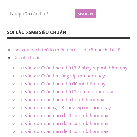
hướng
bài
SEARCH
viết
SOI CẦU XSMB SIÊU CHUẨN
soi cầu bạch thủ lô miền nam – soi cầu bạch thủ lô
Xsmb chuẩn
tư vấn dự đoán bạch thủ lô 2 nháy víp mb hôm nay
tư vấn dự đoán ba càng víp mb hôm nay
tư vấn dự đoán bạch thủ đề mb hôm nay
tư vấn dự đoán bạch thủ lô kép mb hôm nay
tư vấn dự đoán bạch thủ lô mb hôm nay
tư vấn dự đoán cặp 3 càng víp mb hôm nay
tư vấn dự đoán dàn đề 4 con mb hôm nay
tư vấn dự đoán dàn đề 6 con mb hôm nay
tư vấn dự đoán dàn đề 8 con mb hôm nay