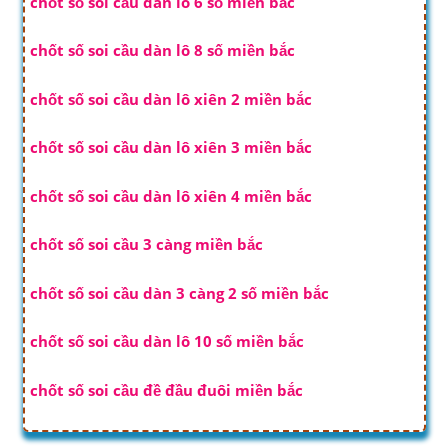
chốt số soi cầu dàn lô 6 số miền bắc
chốt số soi cầu dàn lô 8 số miền bắc
chốt số soi cầu dàn lô xiên 2 miền bắc
chốt số soi cầu dàn lô xiên 3 miền bắc
chốt số soi cầu dàn lô xiên 4 miền bắc
chốt số soi cầu 3 càng miền bắc
chốt số soi cầu dàn 3 càng 2 số miền bắc
chốt số soi cầu dàn lô 10 số miền bắc
chốt số soi cầu đề đầu đuôi miền bắc