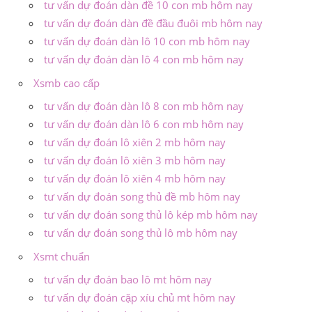
tư vấn dự đoán dàn đề 10 con mb hôm nay
tư vấn dự đoán dàn đề đầu đuôi mb hôm nay
tư vấn dự đoán dàn lô 10 con mb hôm nay
tư vấn dự đoán dàn lô 4 con mb hôm nay
Xsmb cao cấp
tư vấn dự đoán dàn lô 8 con mb hôm nay
tư vấn dự đoán dàn lô 6 con mb hôm nay
tư vấn dự đoán lô xiên 2 mb hôm nay
tư vấn dự đoán lô xiên 3 mb hôm nay
tư vấn dự đoán lô xiên 4 mb hôm nay
tư vấn dự đoán song thủ đề mb hôm nay
tư vấn dự đoán song thủ lô kép mb hôm nay
tư vấn dự đoán song thủ lô mb hôm nay
Xsmt chuẩn
tư vấn dự đoán bao lô mt hôm nay
tư vấn dự đoán cặp xíu chủ mt hôm nay