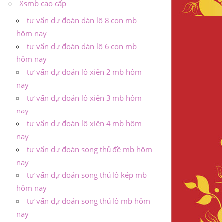
Xsmb cao cấp
tư vấn dự đoán dàn lô 8 con mb
hôm nay
tư vấn dự đoán dàn lô 6 con mb
hôm nay
tư vấn dự đoán lô xiên 2 mb hôm
nay
tư vấn dự đoán lô xiên 3 mb hôm
nay
tư vấn dự đoán lô xiên 4 mb hôm
nay
tư vấn dự đoán song thủ đề mb hôm
nay
tư vấn dự đoán song thủ lô kép mb
hôm nay
tư vấn dự đoán song thủ lô mb hôm
nay