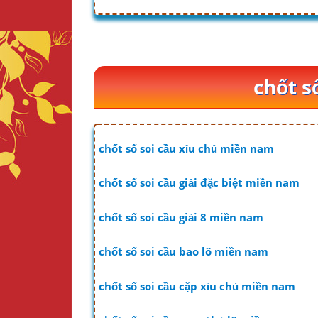
chốt s
chốt số soi cầu xỉu chủ miền nam
chốt số soi cầu giải đặc biệt miền nam
chốt số soi cầu giải 8 miền nam
chốt số soi cầu bao lô miền nam
chốt số soi cầu cặp xỉu chủ miền nam