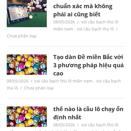
chuẩn xác mà không
phải ai cũng biết
08/05/2026
soi cầu bạch thủ lô
miền nam - soi cầu bạch thủ lô
Chưa phân loại
Tạo dàn Đề miền Bắc với
3 phương pháp hiệu quả
cao
08/05/2026
soi cầu bạch thủ lô miền nam - soi cầu bạch
thủ lô
Chưa phân loại
thế nào là cầu lô chạy ổn
định nhất
08/05/2026
soi cầu bạch thủ lô