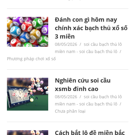
Đánh con gì hôm nay
chính xác bạch thủ xổ số
3 miền
08/05/2026
soi cầu bạch thủ lô
miền nam - soi cầu bạch thủ lô
Phương pháp chơi xổ số
Nghiên cứu soi cầu
xsmb đỉnh cao
08/05/2026
soi cầu bạch thủ lô
miền nam - soi cầu bạch thủ lô
Chưa phân loại
Cách bắt lô đề miền bắc