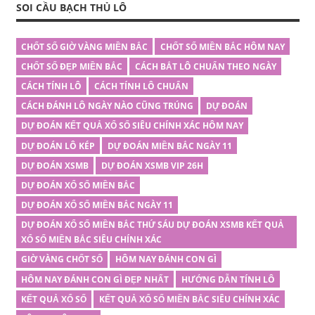
SOI CẦU BẠCH THỦ LÔ
CHỐT SỐ GIỜ VÀNG MIỀN BẮC
CHỐT SỐ MIỀN BẮC HÔM NAY
CHỐT SỐ ĐẸP MIỀN BẮC
CÁCH BẮT LÔ CHUẨN THEO NGÀY
CÁCH TÍNH LÔ
CÁCH TÍNH LÔ CHUẨN
CÁCH ĐÁNH LÔ NGÀY NÀO CŨNG TRÚNG
DỰ ĐOÁN
DỰ ĐOÁN KẾT QUẢ XỔ SỐ SIÊU CHÍNH XÁC HÔM NAY
DỰ ĐOÁN LÔ KÉP
DỰ ĐOÁN MIỀN BẮC NGÀY 11
DỰ ĐOÁN XSMB
DỰ ĐOÁN XSMB VIP 26H
DỰ ĐOÁN XỔ SỐ MIỀN BẮC
DỰ ĐOÁN XỔ SỐ MIỀN BẮC NGÀY 11
DỰ ĐOÁN XỔ SỐ MIỀN BẮC THỨ SÁU DỰ ĐOÁN XSMB KẾT QUẢ
XỔ SỐ MIỀN BẮC SIÊU CHÍNH XÁC
GIỜ VÀNG CHỐT SỐ
HÔM NAY ĐÁNH CON GÌ
HÔM NAY ĐÁNH CON GÌ ĐẸP NHẤT
HƯỚNG DẪN TÍNH LÔ
KẾT QUẢ XỔ SỐ
KẾT QUẢ XỔ SỐ MIỀN BẮC SIÊU CHÍNH XÁC