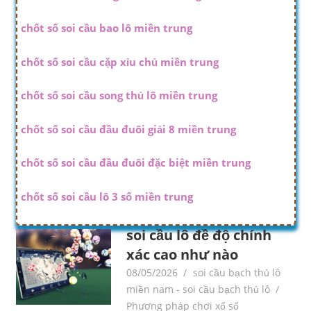
chốt số soi cầu bao lô miền trung
chốt số soi cầu cặp xỉu chủ miền trung
chốt số soi cầu song thủ lô miền trung
chốt số soi cầu đầu đuôi giải 8 miền trung
chốt số soi cầu đầu đuôi đặc biệt miền trung
chốt số soi cầu lô 3 số miền trung
soi cầu lô đề độ chính
xác cao như nào
08/05/2026
soi cầu bạch thủ lô
miền nam - soi cầu bạch thủ lô
Phương pháp chơi xổ số