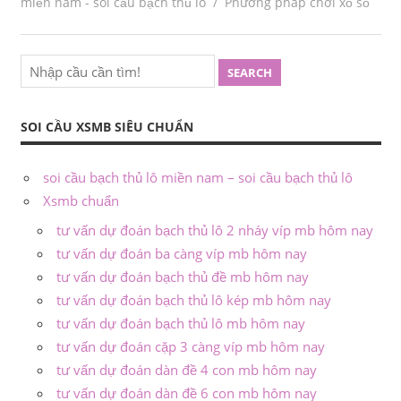
miền nam - soi cầu bạch thủ lô
Phương pháp chơi xổ số
SEARCH
SOI CẦU XSMB SIÊU CHUẨN
soi cầu bạch thủ lô miền nam – soi cầu bạch thủ lô
Xsmb chuẩn
tư vấn dự đoán bạch thủ lô 2 nháy víp mb hôm nay
tư vấn dự đoán ba càng víp mb hôm nay
tư vấn dự đoán bạch thủ đề mb hôm nay
tư vấn dự đoán bạch thủ lô kép mb hôm nay
tư vấn dự đoán bạch thủ lô mb hôm nay
tư vấn dự đoán cặp 3 càng víp mb hôm nay
tư vấn dự đoán dàn đề 4 con mb hôm nay
tư vấn dự đoán dàn đề 6 con mb hôm nay