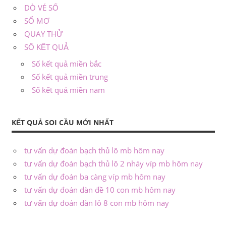
DÒ VÉ SỐ
SỔ MƠ
QUAY THỬ
SỐ KẾT QUẢ
Số kết quả miền bắc
Số kết quả miền trung
Số kết quả miền nam
KẾT QUẢ SOI CẦU MỚI NHẤT
tư vấn dự đoán bạch thủ lô mb hôm nay
tư vấn dự đoán bạch thủ lô 2 nháy víp mb hôm nay
tư vấn dự đoán ba càng víp mb hôm nay
tư vấn dự đoán dàn đề 10 con mb hôm nay
tư vấn dự đoán dàn lô 8 con mb hôm nay