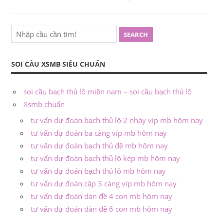
SEARCH
SOI CẦU XSMB SIÊU CHUẨN
soi cầu bạch thủ lô miền nam – soi cầu bạch thủ lô
Xsmb chuẩn
tư vấn dự đoán bạch thủ lô 2 nháy víp mb hôm nay
tư vấn dự đoán ba càng víp mb hôm nay
tư vấn dự đoán bạch thủ đề mb hôm nay
tư vấn dự đoán bạch thủ lô kép mb hôm nay
tư vấn dự đoán bạch thủ lô mb hôm nay
tư vấn dự đoán cặp 3 càng víp mb hôm nay
tư vấn dự đoán dàn đề 4 con mb hôm nay
tư vấn dự đoán dàn đề 6 con mb hôm nay