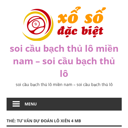
Skip
to
content
soi cầu bạch thủ lô miền
nam – soi cầu bạch thủ
lô
soi cầu bạch thủ lô miền nam – soi cầu bạch thủ lô
MENU
THẺ:
TƯ VẤN DỰ ĐOÁN LÔ XIÊN 4 MB