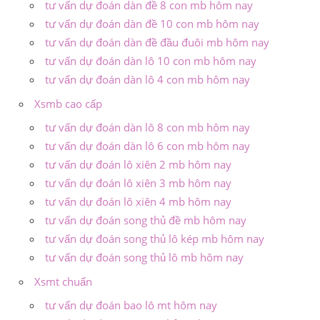
tư vấn dự đoán dàn đề 8 con mb hôm nay
tư vấn dự đoán dàn đề 10 con mb hôm nay
tư vấn dự đoán dàn đề đầu đuôi mb hôm nay
tư vấn dự đoán dàn lô 10 con mb hôm nay
tư vấn dự đoán dàn lô 4 con mb hôm nay
Xsmb cao cấp
tư vấn dự đoán dàn lô 8 con mb hôm nay
tư vấn dự đoán dàn lô 6 con mb hôm nay
tư vấn dự đoán lô xiên 2 mb hôm nay
tư vấn dự đoán lô xiên 3 mb hôm nay
tư vấn dự đoán lô xiên 4 mb hôm nay
tư vấn dự đoán song thủ đề mb hôm nay
tư vấn dự đoán song thủ lô kép mb hôm nay
tư vấn dự đoán song thủ lô mb hôm nay
Xsmt chuẩn
tư vấn dự đoán bao lô mt hôm nay