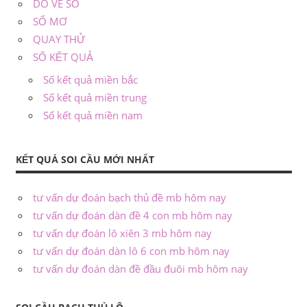
DÒ VÉ SỐ
SỔ MƠ
QUAY THỬ
SỐ KẾT QUẢ
Số kết quả miền bắc
Số kết quả miền trung
Số kết quả miền nam
KẾT QUẢ SOI CẦU MỚI NHẤT
tư vấn dự đoán bạch thủ đề mb hôm nay
tư vấn dự đoán dàn đề 4 con mb hôm nay
tư vấn dự đoán lô xiên 3 mb hôm nay
tư vấn dự đoán dàn lô 6 con mb hôm nay
tư vấn dự đoán dàn đề đầu đuôi mb hôm nay