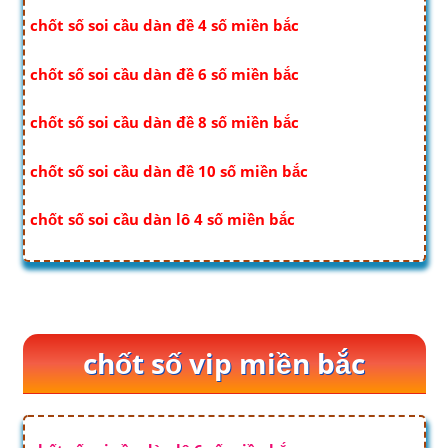
chốt số soi cầu dàn đề 4 số miền bắc
chốt số soi cầu dàn đề 6 số miền bắc
chốt số soi cầu dàn đề 8 số miền bắc
chốt số soi cầu dàn đề 10 số miền bắc
chốt số soi cầu dàn lô 4 số miền bắc
chốt số vip miền bắc