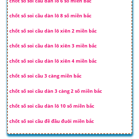
chốt số soi cầu dàn lô 6 số miền bắc
chốt số soi cầu dàn lô 8 số miền bắc
chốt số soi cầu dàn lô xiên 2 miền bắc
chốt số soi cầu dàn lô xiên 3 miền bắc
chốt số soi cầu dàn lô xiên 4 miền bắc
chốt số soi cầu 3 càng miền bắc
chốt số soi cầu dàn 3 càng 2 số miền bắc
chốt số soi cầu dàn lô 10 số miền bắc
chốt số soi cầu đề đầu đuôi miền bắc