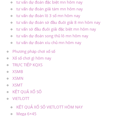
tư vấn dự đoán đặc biệt mn hôm nay
tư vấn dự đoán giải tám mn hôm nay
tư vấn dự đoán lô 3 số mn hôm nay
tư vấn dự đoán sớ đầu đuôi giải 8 mn hôm nay
tư vấn sớ đầu đuôi giải đặc biệt mn hôm nay
tư vấn dự đoán song thủ lô mn hôm nay
tư vấn dự đoán xíu chủ mn hôm nay
Phương pháp chơi xổ số
Xổ số chơi gì hôm nay
TRỰC TIẾP KQXS
XSMB
XSMN
XSMT
KẾT QUẢ XỔ SỐ
VIETLOTT
KẾT QUẢ XỔ SỐ VIETLOTT HÔM NAY
Mega 6×45