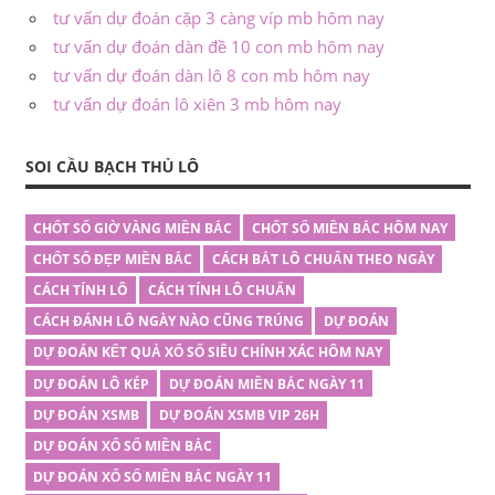
tư vấn dự đoán cặp 3 càng víp mb hôm nay
tư vấn dự đoán dàn đề 10 con mb hôm nay
tư vấn dự đoán dàn lô 8 con mb hôm nay
tư vấn dự đoán lô xiên 3 mb hôm nay
SOI CẦU BẠCH THỦ LÔ
CHỐT SỐ GIỜ VÀNG MIỀN BẮC
CHỐT SỐ MIỀN BẮC HÔM NAY
CHỐT SỐ ĐẸP MIỀN BẮC
CÁCH BẮT LÔ CHUẨN THEO NGÀY
CÁCH TÍNH LÔ
CÁCH TÍNH LÔ CHUẨN
CÁCH ĐÁNH LÔ NGÀY NÀO CŨNG TRÚNG
DỰ ĐOÁN
DỰ ĐOÁN KẾT QUẢ XỔ SỐ SIÊU CHÍNH XÁC HÔM NAY
DỰ ĐOÁN LÔ KÉP
DỰ ĐOÁN MIỀN BẮC NGÀY 11
DỰ ĐOÁN XSMB
DỰ ĐOÁN XSMB VIP 26H
DỰ ĐOÁN XỔ SỐ MIỀN BẮC
DỰ ĐOÁN XỔ SỐ MIỀN BẮC NGÀY 11