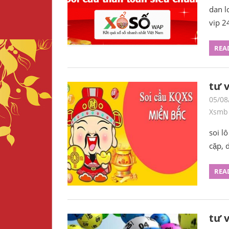
dan l
vip 2
REA
tư 
05/08
Xsmb 
soi l
cặp, 
REA
tư 