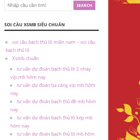
SEARCH
SOI CẦU XSMB SIÊU CHUẨN
soi cầu bạch thủ lô miền nam – soi cầu
bạch thủ lô
Xsmb chuẩn
tư vấn dự đoán bạch thủ lô 2 nháy
víp mb hôm nay
tư vấn dự đoán ba càng víp mb hôm
nay
tư vấn dự đoán bạch thủ đề mb hôm
nay
tư vấn dự đoán bạch thủ lô kép mb
hôm nay
tư vấn dự đoán bạch thủ lô mb hôm