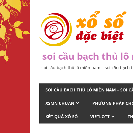
Skip
to
content
soi cầu bạch thủ lô
soi cầu bạch thủ lô miền nam – soi cầu bạch t
SOI CẦU BẠCH THỦ LÔ MIỀN NAM – SOI C
XSMN CHUẨN
PHƯƠNG PHÁP CHƠ
KẾT QUẢ XỔ SỐ
VIETLOTT
T