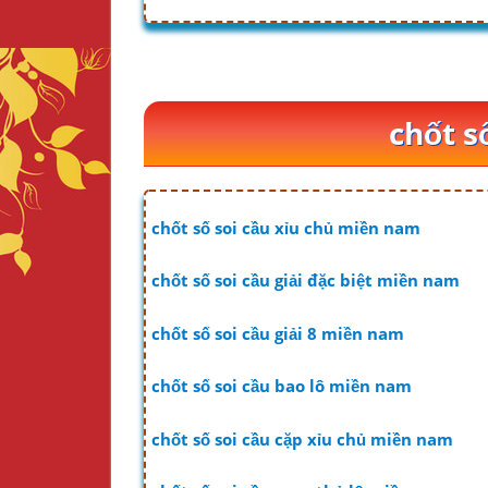
chốt s
chốt số soi cầu xỉu chủ miền nam
chốt số soi cầu giải đặc biệt miền nam
chốt số soi cầu giải 8 miền nam
chốt số soi cầu bao lô miền nam
chốt số soi cầu cặp xỉu chủ miền nam