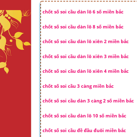
chốt số soi cầu dàn lô 6 số miền bắc
chốt số soi cầu dàn lô 8 số miền bắc
chốt số soi cầu dàn lô xiên 2 miền bắc
chốt số soi cầu dàn lô xiên 3 miền bắc
chốt số soi cầu dàn lô xiên 4 miền bắc
chốt số soi cầu 3 càng miền bắc
chốt số soi cầu dàn 3 càng 2 số miền bắc
chốt số soi cầu dàn lô 10 số miền bắc
chốt số soi cầu đề đầu đuôi miền bắc