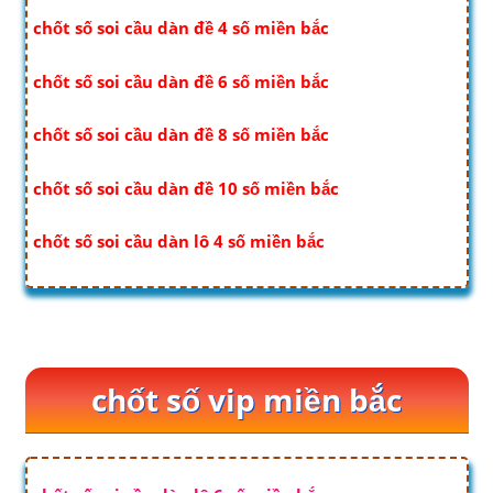
chốt số soi cầu dàn đề 4 số miền bắc
chốt số soi cầu dàn đề 6 số miền bắc
chốt số soi cầu dàn đề 8 số miền bắc
chốt số soi cầu dàn đề 10 số miền bắc
chốt số soi cầu dàn lô 4 số miền bắc
chốt số vip miền bắc