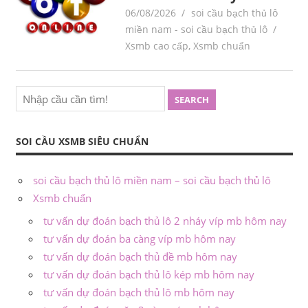
06/08/2026
soi cầu bạch thủ lô
miền nam - soi cầu bạch thủ lô
Xsmb cao cấp
,
Xsmb chuẩn
SEARCH
SOI CẦU XSMB SIÊU CHUẨN
soi cầu bạch thủ lô miền nam – soi cầu bạch thủ lô
Xsmb chuẩn
tư vấn dự đoán bạch thủ lô 2 nháy víp mb hôm nay
tư vấn dự đoán ba càng víp mb hôm nay
tư vấn dự đoán bạch thủ đề mb hôm nay
tư vấn dự đoán bạch thủ lô kép mb hôm nay
tư vấn dự đoán bạch thủ lô mb hôm nay