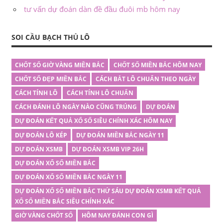
tư vấn dự đoán dàn đề đầu đuôi mb hôm nay
SOI CẦU BẠCH THỦ LÔ
CHỐT SỐ GIỜ VÀNG MIỀN BẮC
CHỐT SỐ MIỀN BẮC HÔM NAY
CHỐT SỐ ĐẸP MIỀN BẮC
CÁCH BẮT LÔ CHUẨN THEO NGÀY
CÁCH TÍNH LÔ
CÁCH TÍNH LÔ CHUẨN
CÁCH ĐÁNH LÔ NGÀY NÀO CŨNG TRÚNG
DỰ ĐOÁN
DỰ ĐOÁN KẾT QUẢ XỔ SỐ SIÊU CHÍNH XÁC HÔM NAY
DỰ ĐOÁN LÔ KÉP
DỰ ĐOÁN MIỀN BẮC NGÀY 11
DỰ ĐOÁN XSMB
DỰ ĐOÁN XSMB VIP 26H
DỰ ĐOÁN XỔ SỐ MIỀN BẮC
DỰ ĐOÁN XỔ SỐ MIỀN BẮC NGÀY 11
DỰ ĐOÁN XỔ SỐ MIỀN BẮC THỨ SÁU DỰ ĐOÁN XSMB KẾT QUẢ
XỔ SỐ MIỀN BẮC SIÊU CHÍNH XÁC
GIỜ VÀNG CHỐT SỐ
HÔM NAY ĐÁNH CON GÌ