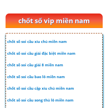
chốt số vip miền nam
chốt số soi cầu xỉu chủ miền nam
chốt số soi cầu giải đặc biệt miền nam
chốt số soi cầu giải 8 miền nam
chốt số soi cầu bao lô miền nam
chốt số soi cầu cặp xỉu chủ miền nam
chốt số soi cầu song thủ lô miền nam