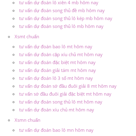
tư vấn dự đoán lô xiên 4 mb hôm nay
tư vấn dự đoán song thủ đề mb hôm nay
tư vấn dự đoán song thủ lô kép mb hôm nay
tư vấn dự đoán song thủ lô mb hôm nay
Xsmt chuẩn
tư vấn dự đoán bao lô mt hôm nay
tư vấn dự đoán cặp xíu chủ mt hôm nay
tư vấn dự đoán đặc biệt mt hôm nay
tư vấn dự đoán giải tám mt hôm nay
tư vấn dự đoán lô 3 số mt hôm nay
tư vấn dự đoán sớ đầu đuôi giải 8 mt hôm nay
tư vấn sớ đầu đuôi giải đặc biệt mt hôm nay
tư vấn dự đoán song thủ lô mt hôm nay
tư vấn dự đoán xíu chủ mt hôm nay
Xsmn chuẩn
tư vấn dự đoán bao lô mn hôm nay