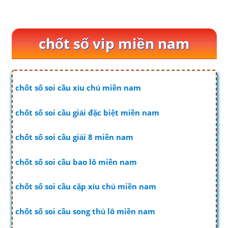
chốt số vip miền nam
chốt số soi cầu xỉu chủ miền nam
chốt số soi cầu giải đặc biệt miền nam
chốt số soi cầu giải 8 miền nam
chốt số soi cầu bao lô miền nam
chốt số soi cầu cặp xỉu chủ miền nam
chốt số soi cầu song thủ lô miền nam