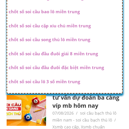
chốt số soi cầu bao lô miền trung
chốt số soi cầu cặp xỉu chủ miền trung
chốt số soi cầu song thủ lô miền trung
chốt số soi cầu đầu đuôi giải 8 miền trung
chốt số soi cầu đầu đuôi đặc biệt miền trung
chốt số soi cầu lô 3 số miền trung
tư vấn dự đoán ba càng
víp mb hôm nay
07/08/2026
soi cầu bạch thủ lô
miền nam - soi cầu bạch thủ lô
Xsmb cao cấp
,
Xsmb chuẩn