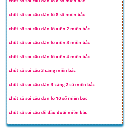
chốt số soi cầu dàn lô 6 số miền bắc
chốt số soi cầu dàn lô 8 số miền bắc
chốt số soi cầu dàn lô xiên 2 miền bắc
chốt số soi cầu dàn lô xiên 3 miền bắc
chốt số soi cầu dàn lô xiên 4 miền bắc
chốt số soi cầu 3 càng miền bắc
chốt số soi cầu dàn 3 càng 2 số miền bắc
chốt số soi cầu dàn lô 10 số miền bắc
chốt số soi cầu đề đầu đuôi miền bắc