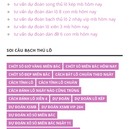
tư vấn dự đoán song thủ lô kép mb hôm nay
tư vấn dự đoán dàn lô 8 con mb hôm nay
tư vấn dự đoán bạch thủ lô 2 nháy víp mb hôm nay
tư vấn dự đoán lô xiên 3 mb hôm nay
tư vấn dự đoán dàn đề 6 con mb hôm nay
SOI CẦU BẠCH THỦ LÔ
CHỐT SỐ GIỜ VÀNG MIỀN BẮC
CHỐT SỐ MIỀN BẮC HÔM NAY
CHỐT SỐ ĐẸP MIỀN BẮC
CÁCH BẮT LÔ CHUẨN THEO NGÀY
CÁCH TÍNH LÔ
CÁCH TÍNH LÔ CHUẨN
CÁCH ĐÁNH LÔ NGÀY NÀO CŨNG TRÚNG
CÁCH ĐÁNH LÔ XIÊN 4
DỰ ĐOÁN
DỰ ĐOÁN LÔ KÉP
DỰ ĐOÁN XSMB
DỰ ĐOÁN XSMB VIP 26H
DỰ ĐOÁN XỔ SỐ MIỀN BẮC
DỰ ĐOÁN XỔ SỐ MIỀN BẮC NGÀY 11