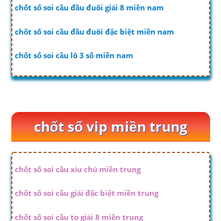
chốt số soi cầu đầu đuôi giải 8 miền nam
chốt số soi cầu đầu đuôi đặc biệt miền nam
chốt số soi cầu lô 3 số miền nam
chốt số vip miền trung
chốt số soi cầu xỉu chủ miền trung
chốt số soi cầu giải đặc biệt miền trung
chốt số soi cầu to giải 8 miền trung