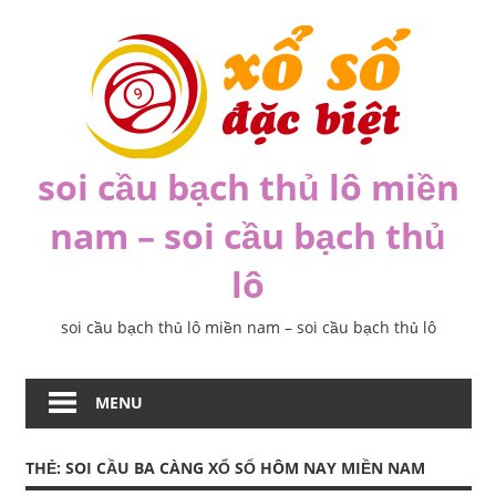
Skip
to
content
soi cầu bạch thủ lô miền
nam – soi cầu bạch thủ
lô
soi cầu bạch thủ lô miền nam – soi cầu bạch thủ lô
MENU
THẺ:
SOI CẦU BA CÀNG XỔ SỐ HÔM NAY MIỀN NAM