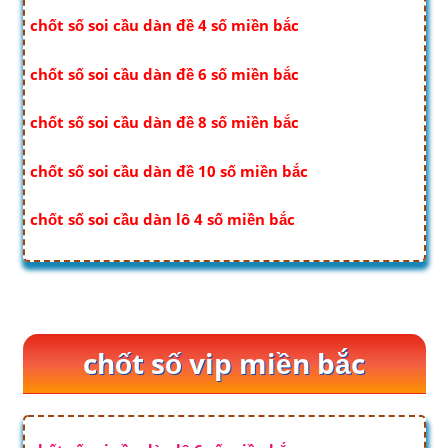
chốt số soi cầu dàn đề 4 số miền bắc
chốt số soi cầu dàn đề 6 số miền bắc
chốt số soi cầu dàn đề 8 số miền bắc
chốt số soi cầu dàn đề 10 số miền bắc
chốt số soi cầu dàn lô 4 số miền bắc
chốt số vip miền bắc