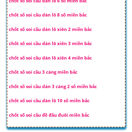
chốt số soi cầu dàn lô 6 số miền bắc
chốt số soi cầu dàn lô 8 số miền bắc
chốt số soi cầu dàn lô xiên 2 miền bắc
chốt số soi cầu dàn lô xiên 3 miền bắc
chốt số soi cầu dàn lô xiên 4 miền bắc
chốt số soi cầu 3 càng miền bắc
chốt số soi cầu dàn 3 càng 2 số miền bắc
chốt số soi cầu dàn lô 10 số miền bắc
chốt số soi cầu đề đầu đuôi miền bắc