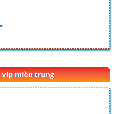
am
ố vip miền trung