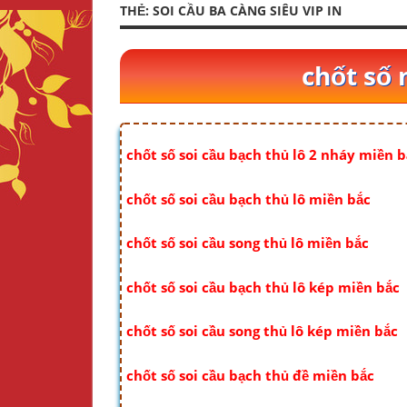
THẺ:
SOI CẦU BA CÀNG SIÊU VIP IN
chốt số 
chốt số soi cầu bạch thủ lô 2 nháy miền b
chốt số soi cầu bạch thủ lô miền bắc
chốt số soi cầu song thủ lô miền bắc
chốt số soi cầu bạch thủ lô kép miền bắc
chốt số soi cầu song thủ lô kép miền bắc
chốt số soi cầu bạch thủ đề miền bắc