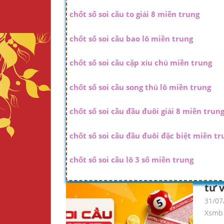
chốt số soi cầu to giải 8 miền trung
chốt số soi cầu bao lô miền trung
chốt số soi cầu cặp xỉu chủ miền trung
chốt số soi cầu song thủ lô miền trung
chốt số soi cầu đầu đuôi giải 8 miền trun
chốt số soi cầu đầu đuôi đặc biệt miền tr
chốt số soi cầu lô 3 số miền trung
tư 
31/07
Xsmb 