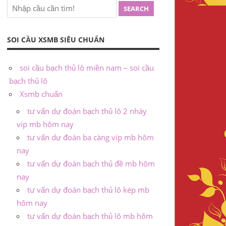
SEARCH
SOI CẦU XSMB SIÊU CHUẨN
soi cầu bạch thủ lô miền nam – soi cầu
bạch thủ lô
Xsmb chuẩn
tư vấn dự đoán bạch thủ lô 2 nháy
víp mb hôm nay
tư vấn dự đoán ba càng víp mb hôm
nay
tư vấn dự đoán bạch thủ đề mb hôm
nay
tư vấn dự đoán bạch thủ lô kép mb
hôm nay
tư vấn dự đoán bạch thủ lô mb hôm