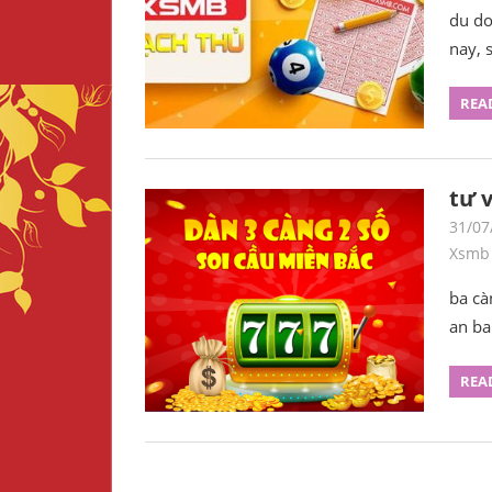
du do
nay, 
REA
tư 
31/07
Xsmb 
ba cà
an ba
REA