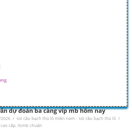
g
ung
vấn dự đoán ba càng víp mb hôm nay
/2026
soi cầu bạch thủ lô miền nam - soi cầu bạch thủ lô
cao cấp
,
Xsmb chuẩn