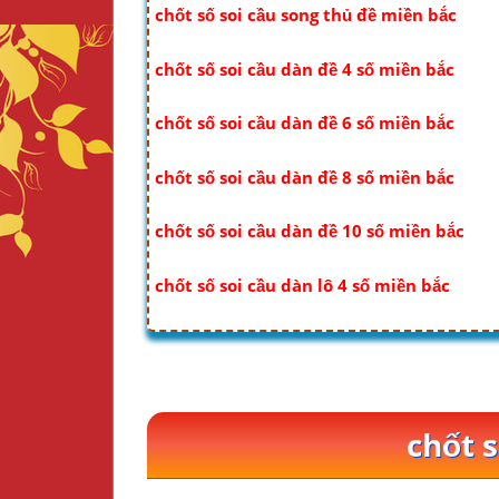
chốt số soi cầu song thủ đề miền bắc
chốt số soi cầu dàn đề 4 số miền bắc
chốt số soi cầu dàn đề 6 số miền bắc
chốt số soi cầu dàn đề 8 số miền bắc
chốt số soi cầu dàn đề 10 số miền bắc
chốt số soi cầu dàn lô 4 số miền bắc
chốt 