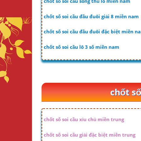
chốt số soi cầu song thủ lô miền nam
chốt số soi cầu đầu đuôi giải 8 miền nam
chốt số soi cầu đầu đuôi đặc biệt miền n
chốt số soi cầu lô 3 số miền nam
chốt s
chốt số soi cầu xỉu chủ miền trung
chốt số soi cầu giải đặc biệt miền trung