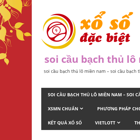
Skip
to
content
soi cầu bạch thủ lô
soi cầu bạch thủ lô miền nam – soi cầu bạch t
SOI CẦU BẠCH THỦ LÔ MIỀN NAM – SOI C
XSMN CHUẨN
PHƯƠNG PHÁP CHƠ
KẾT QUẢ XỔ SỐ
VIETLOTT
T