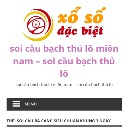
Skip
to
content
soi cầu bạch thủ lô miền
nam – soi cầu bạch thủ
lô
soi cầu bạch thủ lô miền nam – soi cầu bạch thủ lô
MENU
THẺ:
SOI CẦU BA CÀNG SIÊU CHUẨN KHUNG 3 NGÀY