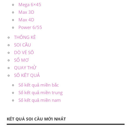
Mega 6×45
Max 3D
Max 4D
Power 6/55
THỐNG KÊ
SOI CẦU
DÒ VÉ SỐ
SỔ MƠ
QUAY THỬ
SỐ KẾT QUẢ
Số kết quả miền bắc
Số kết quả miền trung
Số kết quả miền nam
KẾT QUẢ SOI CẦU MỚI NHẤT