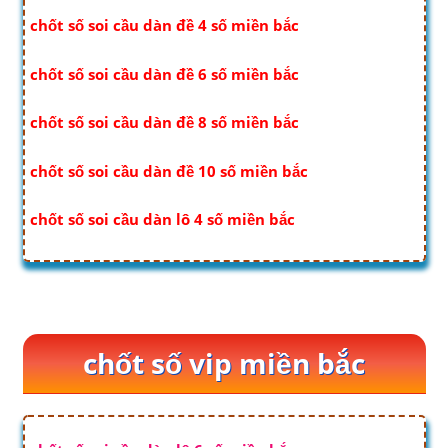
chốt số soi cầu dàn đề 4 số miền bắc
chốt số soi cầu dàn đề 6 số miền bắc
chốt số soi cầu dàn đề 8 số miền bắc
chốt số soi cầu dàn đề 10 số miền bắc
chốt số soi cầu dàn lô 4 số miền bắc
chốt số vip miền bắc