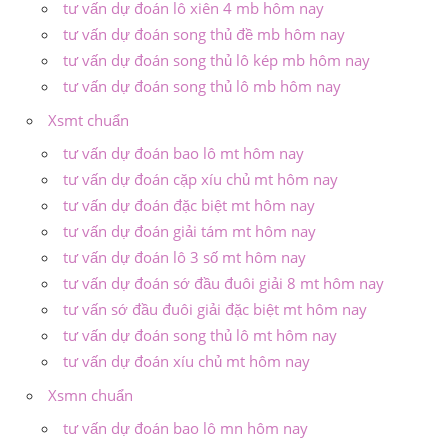
tư vấn dự đoán lô xiên 4 mb hôm nay
tư vấn dự đoán song thủ đề mb hôm nay
tư vấn dự đoán song thủ lô kép mb hôm nay
tư vấn dự đoán song thủ lô mb hôm nay
Xsmt chuẩn
tư vấn dự đoán bao lô mt hôm nay
tư vấn dự đoán cặp xíu chủ mt hôm nay
tư vấn dự đoán đặc biệt mt hôm nay
tư vấn dự đoán giải tám mt hôm nay
tư vấn dự đoán lô 3 số mt hôm nay
tư vấn dự đoán sớ đầu đuôi giải 8 mt hôm nay
tư vấn sớ đầu đuôi giải đặc biệt mt hôm nay
tư vấn dự đoán song thủ lô mt hôm nay
tư vấn dự đoán xíu chủ mt hôm nay
Xsmn chuẩn
tư vấn dự đoán bao lô mn hôm nay