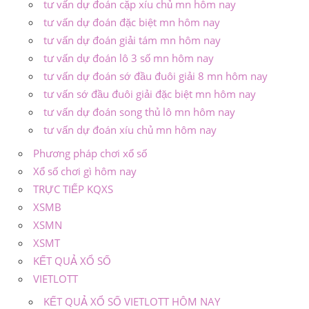
tư vấn dự đoán cặp xíu chủ mn hôm nay
tư vấn dự đoán đặc biệt mn hôm nay
tư vấn dự đoán giải tám mn hôm nay
tư vấn dự đoán lô 3 số mn hôm nay
tư vấn dự đoán sớ đầu đuôi giải 8 mn hôm nay
tư vấn sớ đầu đuôi giải đặc biệt mn hôm nay
tư vấn dự đoán song thủ lô mn hôm nay
tư vấn dự đoán xíu chủ mn hôm nay
Phương pháp chơi xổ số
Xổ số chơi gì hôm nay
TRỰC TIẾP KQXS
XSMB
XSMN
XSMT
KẾT QUẢ XỔ SỐ
VIETLOTT
KẾT QUẢ XỔ SỐ VIETLOTT HÔM NAY