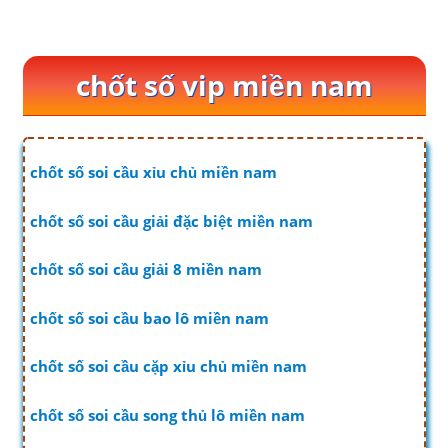
chốt số vip miền nam
chốt số soi cầu xỉu chủ miền nam
chốt số soi cầu giải đặc biệt miền nam
chốt số soi cầu giải 8 miền nam
chốt số soi cầu bao lô miền nam
chốt số soi cầu cặp xỉu chủ miền nam
chốt số soi cầu song thủ lô miền nam