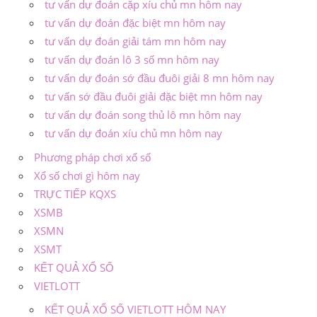
tư vấn dự đoán cặp xíu chủ mn hôm nay
tư vấn dự đoán đặc biệt mn hôm nay
tư vấn dự đoán giải tám mn hôm nay
tư vấn dự đoán lô 3 số mn hôm nay
tư vấn dự đoán sớ đầu đuôi giải 8 mn hôm nay
tư vấn sớ đầu đuôi giải đặc biệt mn hôm nay
tư vấn dự đoán song thủ lô mn hôm nay
tư vấn dự đoán xíu chủ mn hôm nay
Phương pháp chơi xổ số
Xổ số chơi gì hôm nay
TRỰC TIẾP KQXS
XSMB
XSMN
XSMT
KẾT QUẢ XỔ SỐ
VIETLOTT
KẾT QUẢ XỔ SỐ VIETLOTT HÔM NAY