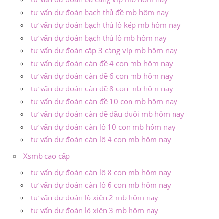
tư vấn dự đoán bạch thủ đề mb hôm nay
tư vấn dự đoán bạch thủ lô kép mb hôm nay
tư vấn dự đoán bạch thủ lô mb hôm nay
tư vấn dự đoán cặp 3 càng víp mb hôm nay
tư vấn dự đoán dàn đề 4 con mb hôm nay
tư vấn dự đoán dàn đề 6 con mb hôm nay
tư vấn dự đoán dàn đề 8 con mb hôm nay
tư vấn dự đoán dàn đề 10 con mb hôm nay
tư vấn dự đoán dàn đề đầu đuôi mb hôm nay
tư vấn dự đoán dàn lô 10 con mb hôm nay
tư vấn dự đoán dàn lô 4 con mb hôm nay
Xsmb cao cấp
tư vấn dự đoán dàn lô 8 con mb hôm nay
tư vấn dự đoán dàn lô 6 con mb hôm nay
tư vấn dự đoán lô xiên 2 mb hôm nay
tư vấn dự đoán lô xiên 3 mb hôm nay