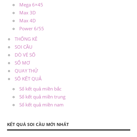
Mega 6×45
Max 3D
Max 4D
Power 6/55
THỐNG KÊ
SOI CẦU
DÒ VÉ SỐ
SỔ MƠ
QUAY THỬ
SỐ KẾT QUẢ
Số kết quả miền bắc
Số kết quả miền trung
Số kết quả miền nam
KẾT QUẢ SOI CẦU MỚI NHẤT