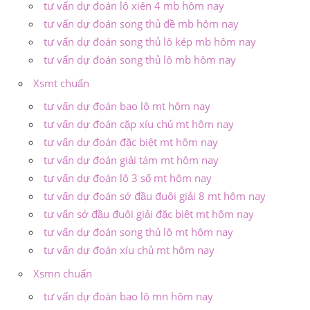
tư vấn dự đoán lô xiên 4 mb hôm nay
tư vấn dự đoán song thủ đề mb hôm nay
tư vấn dự đoán song thủ lô kép mb hôm nay
tư vấn dự đoán song thủ lô mb hôm nay
Xsmt chuẩn
tư vấn dự đoán bao lô mt hôm nay
tư vấn dự đoán cặp xíu chủ mt hôm nay
tư vấn dự đoán đặc biệt mt hôm nay
tư vấn dự đoán giải tám mt hôm nay
tư vấn dự đoán lô 3 số mt hôm nay
tư vấn dự đoán sớ đầu đuôi giải 8 mt hôm nay
tư vấn sớ đầu đuôi giải đặc biệt mt hôm nay
tư vấn dự đoán song thủ lô mt hôm nay
tư vấn dự đoán xíu chủ mt hôm nay
Xsmn chuẩn
tư vấn dự đoán bao lô mn hôm nay