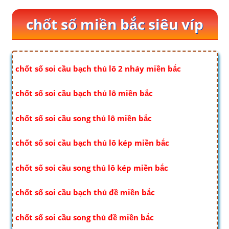
chốt số miền bắc siêu víp
chốt số soi cầu bạch thủ lô 2 nháy miền bắc
chốt số soi cầu bạch thủ lô miền bắc
chốt số soi cầu song thủ lô miền bắc
chốt số soi cầu bạch thủ lô kép miền bắc
chốt số soi cầu song thủ lô kép miền bắc
chốt số soi cầu bạch thủ đề miền bắc
chốt số soi cầu song thủ đề miền bắc