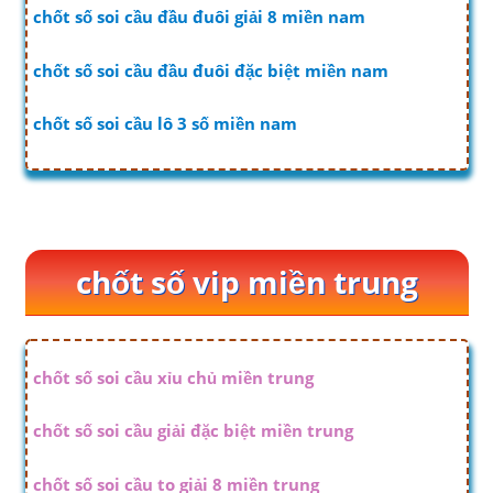
chốt số soi cầu đầu đuôi giải 8 miền nam
chốt số soi cầu đầu đuôi đặc biệt miền nam
chốt số soi cầu lô 3 số miền nam
chốt số vip miền trung
chốt số soi cầu xỉu chủ miền trung
chốt số soi cầu giải đặc biệt miền trung
chốt số soi cầu to giải 8 miền trung