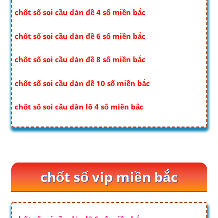
chốt số soi cầu dàn đề 4 số miền bắc
chốt số soi cầu dàn đề 6 số miền bắc
chốt số soi cầu dàn đề 8 số miền bắc
chốt số soi cầu dàn đề 10 số miền bắc
chốt số soi cầu dàn lô 4 số miền bắc
chốt số vip miền bắc