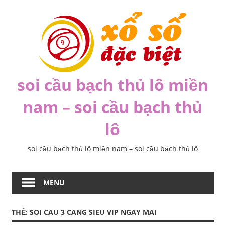
Skip
to
content
soi cầu bạch thủ lô miền
nam – soi cầu bạch thủ
lô
soi cầu bạch thủ lô miền nam – soi cầu bạch thủ lô
MENU
THẺ:
SOI CAU 3 CANG SIEU VIP NGAY MAI