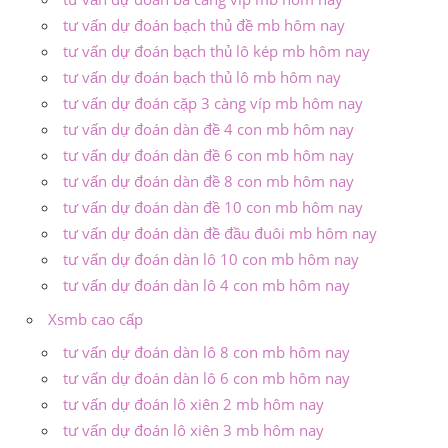
tư vấn dự đoán bạch thủ đề mb hôm nay
tư vấn dự đoán bạch thủ lô kép mb hôm nay
tư vấn dự đoán bạch thủ lô mb hôm nay
tư vấn dự đoán cặp 3 càng víp mb hôm nay
tư vấn dự đoán dàn đề 4 con mb hôm nay
tư vấn dự đoán dàn đề 6 con mb hôm nay
tư vấn dự đoán dàn đề 8 con mb hôm nay
tư vấn dự đoán dàn đề 10 con mb hôm nay
tư vấn dự đoán dàn đề đầu đuôi mb hôm nay
tư vấn dự đoán dàn lô 10 con mb hôm nay
tư vấn dự đoán dàn lô 4 con mb hôm nay
Xsmb cao cấp
tư vấn dự đoán dàn lô 8 con mb hôm nay
tư vấn dự đoán dàn lô 6 con mb hôm nay
tư vấn dự đoán lô xiên 2 mb hôm nay
tư vấn dự đoán lô xiên 3 mb hôm nay