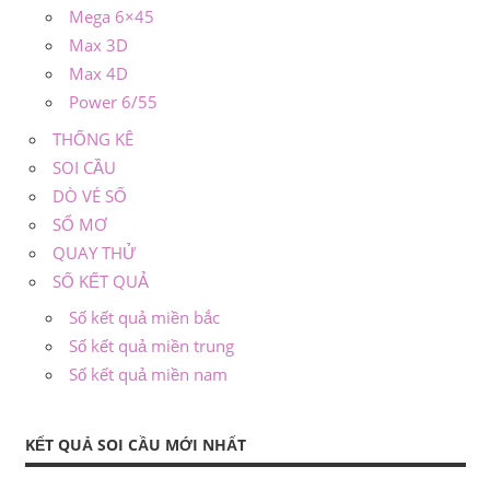
Mega 6×45
Max 3D
Max 4D
Power 6/55
THỐNG KÊ
SOI CẦU
DÒ VÉ SỐ
SỔ MƠ
QUAY THỬ
SỐ KẾT QUẢ
Số kết quả miền bắc
Số kết quả miền trung
Số kết quả miền nam
KẾT QUẢ SOI CẦU MỚI NHẤT