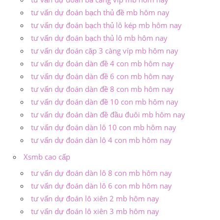
tư vấn dự đoán bạch thủ đề mb hôm nay
tư vấn dự đoán bạch thủ lô kép mb hôm nay
tư vấn dự đoán bạch thủ lô mb hôm nay
tư vấn dự đoán cặp 3 càng víp mb hôm nay
tư vấn dự đoán dàn đề 4 con mb hôm nay
tư vấn dự đoán dàn đề 6 con mb hôm nay
tư vấn dự đoán dàn đề 8 con mb hôm nay
tư vấn dự đoán dàn đề 10 con mb hôm nay
tư vấn dự đoán dàn đề đầu đuôi mb hôm nay
tư vấn dự đoán dàn lô 10 con mb hôm nay
tư vấn dự đoán dàn lô 4 con mb hôm nay
Xsmb cao cấp
tư vấn dự đoán dàn lô 8 con mb hôm nay
tư vấn dự đoán dàn lô 6 con mb hôm nay
tư vấn dự đoán lô xiên 2 mb hôm nay
tư vấn dự đoán lô xiên 3 mb hôm nay