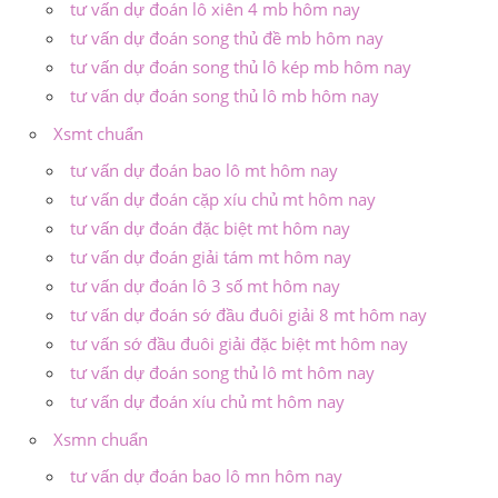
tư vấn dự đoán lô xiên 4 mb hôm nay
tư vấn dự đoán song thủ đề mb hôm nay
tư vấn dự đoán song thủ lô kép mb hôm nay
tư vấn dự đoán song thủ lô mb hôm nay
Xsmt chuẩn
tư vấn dự đoán bao lô mt hôm nay
tư vấn dự đoán cặp xíu chủ mt hôm nay
tư vấn dự đoán đặc biệt mt hôm nay
tư vấn dự đoán giải tám mt hôm nay
tư vấn dự đoán lô 3 số mt hôm nay
tư vấn dự đoán sớ đầu đuôi giải 8 mt hôm nay
tư vấn sớ đầu đuôi giải đặc biệt mt hôm nay
tư vấn dự đoán song thủ lô mt hôm nay
tư vấn dự đoán xíu chủ mt hôm nay
Xsmn chuẩn
tư vấn dự đoán bao lô mn hôm nay