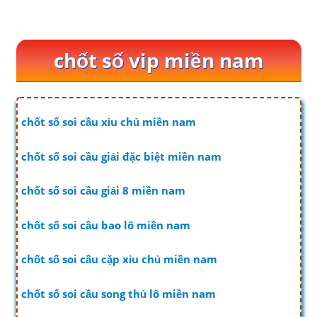
chốt số vip miền nam
chốt số soi cầu xỉu chủ miền nam
chốt số soi cầu giải đặc biệt miền nam
chốt số soi cầu giải 8 miền nam
chốt số soi cầu bao lô miền nam
chốt số soi cầu cặp xỉu chủ miền nam
chốt số soi cầu song thủ lô miền nam