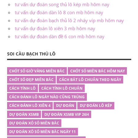
tư vấn dự đoán song thủ lô kép mb hôm nay
tư vấn dự đoán dàn lô 8 con mb hôm nay
tư vấn dự đoán bạch thủ lô 2 nháy víp mb hôm nay
tư vấn dự đoán lô xiên 3 mb hôm nay
tư vấn dự đoán dàn đề 6 con mb hôm nay
SOI CẦU BẠCH THỦ LÔ
CHỐT SỐ GIỜ VÀNG MIỀN BẮC
CHỐT SỐ MIỀN BẮC HÔM NAY
CHỐT SỐ ĐẸP MIỀN BẮC
CÁCH BẮT LÔ CHUẨN THEO NGÀY
CÁCH TÍNH LÔ
CÁCH TÍNH LÔ CHUẨN
CÁCH ĐÁNH LÔ NGÀY NÀO CŨNG TRÚNG
CÁCH ĐÁNH LÔ XIÊN 4
DỰ ĐOÁN
DỰ ĐOÁN LÔ KÉP
DỰ ĐOÁN XSMB
DỰ ĐOÁN XSMB VIP 26H
DỰ ĐOÁN XỔ SỐ MIỀN BẮC
DỰ ĐOÁN XỔ SỐ MIỀN BẮC NGÀY 11