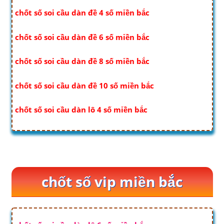
chốt số soi cầu dàn đề 4 số miền bắc
chốt số soi cầu dàn đề 6 số miền bắc
chốt số soi cầu dàn đề 8 số miền bắc
chốt số soi cầu dàn đề 10 số miền bắc
chốt số soi cầu dàn lô 4 số miền bắc
chốt số vip miền bắc