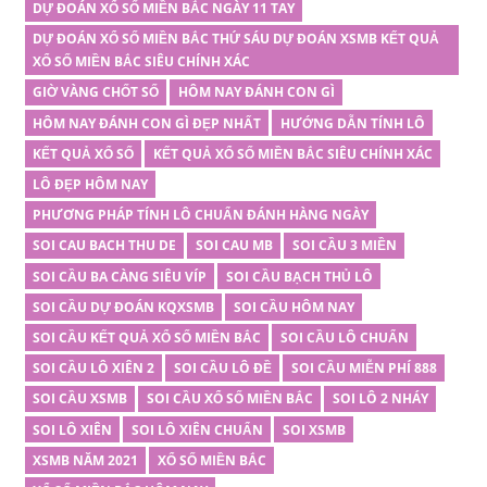
DỰ ĐOÁN XỔ SỐ MIỀN BẮC NGÀY 11 TAY
DỰ ĐOÁN XỔ SỐ MIỀN BẮC THỨ SÁU DỰ ĐOÁN XSMB KẾT QUẢ
XỔ SỐ MIỀN BẮC SIÊU CHÍNH XÁC
GIỜ VÀNG CHỐT SỐ
HÔM NAY ĐÁNH CON GÌ
HÔM NAY ĐÁNH CON GÌ ĐẸP NHẤT
HƯỚNG DẪN TÍNH LÔ
KẾT QUẢ XỔ SỐ
KẾT QUẢ XỔ SỐ MIỀN BẮC SIÊU CHÍNH XÁC
LÔ ĐẸP HÔM NAY
PHƯƠNG PHÁP TÍNH LÔ CHUẨN ĐÁNH HÀNG NGÀY
SOI CAU BACH THU DE
SOI CAU MB
SOI CẦU 3 MIỀN
SOI CẦU BA CÀNG SIÊU VÍP
SOI CẦU BẠCH THỦ LÔ
SOI CẦU DỰ ĐOÁN KQXSMB
SOI CẦU HÔM NAY
SOI CẦU KẾT QUẢ XỔ SỐ MIỀN BẮC
SOI CẦU LÔ CHUẨN
SOI CẦU LÔ XIÊN 2
SOI CẦU LÔ ĐỀ
SOI CẦU MIỄN PHÍ 888
SOI CẦU XSMB
SOI CẦU XỔ SỐ MIỀN BẮC
SOI LÔ 2 NHÁY
SOI LÔ XIÊN
SOI LÔ XIÊN CHUẨN
SOI XSMB
XSMB NĂM 2021
XỔ SỐ MIỀN BẮC