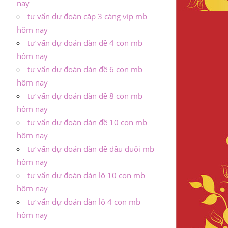
nay
tư vấn dự đoán cặp 3 càng víp mb
hôm nay
tư vấn dự đoán dàn đề 4 con mb
hôm nay
tư vấn dự đoán dàn đề 6 con mb
hôm nay
tư vấn dự đoán dàn đề 8 con mb
hôm nay
tư vấn dự đoán dàn đề 10 con mb
hôm nay
tư vấn dự đoán dàn đề đầu đuôi mb
hôm nay
tư vấn dự đoán dàn lô 10 con mb
hôm nay
tư vấn dự đoán dàn lô 4 con mb
hôm nay