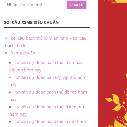
SEARCH
SOI CẦU XSMB SIÊU CHUẨN
soi cầu bạch thủ lô miền nam – soi cầu
bạch thủ lô
Xsmb chuẩn
tư vấn dự đoán bạch thủ lô 2 nháy
víp mb hôm nay
tư vấn dự đoán ba càng víp mb hôm
nay
tư vấn dự đoán bạch thủ đề mb hôm
nay
tư vấn dự đoán bạch thủ lô kép mb
hôm nay
tư vấn dự đoán bạch thủ lô mb hôm