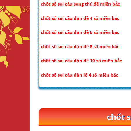
chốt số soi cầu song thủ đề miền bắc
chốt số soi cầu dàn đề 4 số miền bắc
chốt số soi cầu dàn đề 6 số miền bắc
chốt số soi cầu dàn đề 8 số miền bắc
chốt số soi cầu dàn đề 10 số miền bắc
chốt số soi cầu dàn lô 4 số miền bắc
chốt 