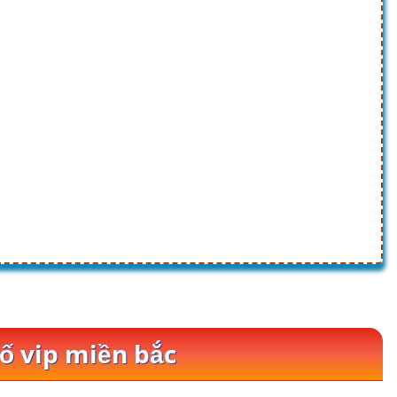
số vip miền bắc