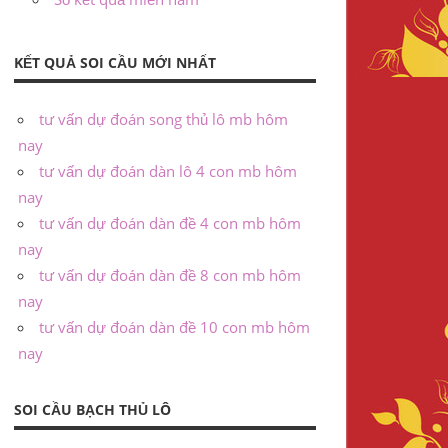
KẾT QUẢ SOI CẦU MỚI NHẤT
tư vấn dự đoán song thủ lô mb hôm
nay
tư vấn dự đoán dàn lô 4 con mb hôm
nay
tư vấn dự đoán dàn đề 4 con mb hôm
nay
tư vấn dự đoán dàn đề 8 con mb hôm
nay
tư vấn dự đoán dàn đề 10 con mb hôm
nay
SOI CẦU BẠCH THỦ LÔ