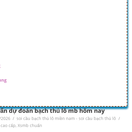
g
ung
vấn dự đoán bạch thủ lô mb hôm nay
/2026
soi cầu bạch thủ lô miền nam - soi cầu bạch thủ lô
cao cấp
,
Xsmb chuẩn