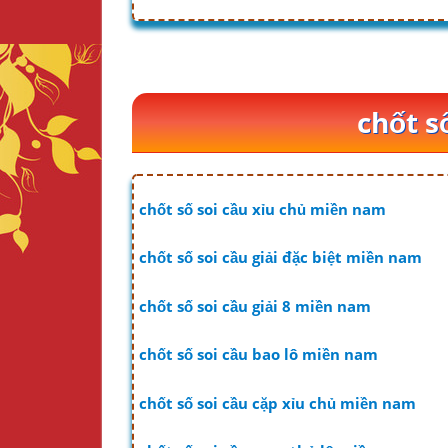
chốt s
chốt số soi cầu xỉu chủ miền nam
chốt số soi cầu giải đặc biệt miền nam
chốt số soi cầu giải 8 miền nam
chốt số soi cầu bao lô miền nam
chốt số soi cầu cặp xỉu chủ miền nam