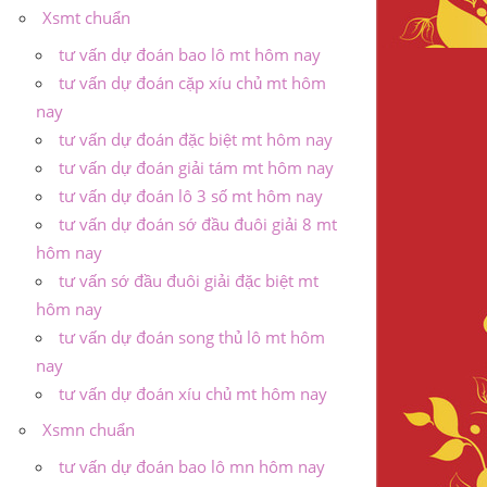
Xsmt chuẩn
tư vấn dự đoán bao lô mt hôm nay
tư vấn dự đoán cặp xíu chủ mt hôm
nay
tư vấn dự đoán đặc biệt mt hôm nay
tư vấn dự đoán giải tám mt hôm nay
tư vấn dự đoán lô 3 số mt hôm nay
tư vấn dự đoán sớ đầu đuôi giải 8 mt
hôm nay
tư vấn sớ đầu đuôi giải đặc biệt mt
hôm nay
tư vấn dự đoán song thủ lô mt hôm
nay
tư vấn dự đoán xíu chủ mt hôm nay
Xsmn chuẩn
tư vấn dự đoán bao lô mn hôm nay