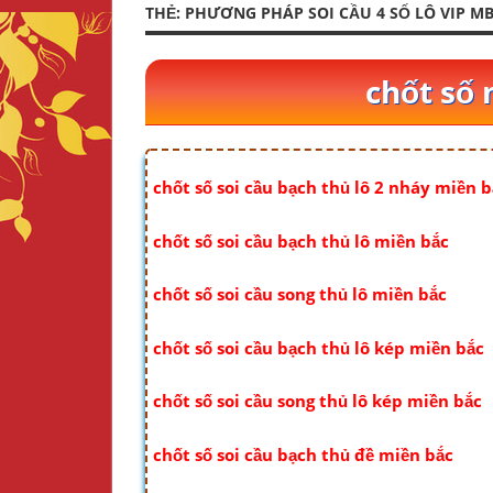
THẺ:
PHƯƠNG PHÁP SOI CẦU 4 SỐ LÔ VIP M
chốt số 
chốt số soi cầu bạch thủ lô 2 nháy miền b
chốt số soi cầu bạch thủ lô miền bắc
chốt số soi cầu song thủ lô miền bắc
chốt số soi cầu bạch thủ lô kép miền bắc
chốt số soi cầu song thủ lô kép miền bắc
chốt số soi cầu bạch thủ đề miền bắc