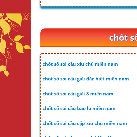
chốt s
chốt số soi cầu xỉu chủ miền nam
chốt số soi cầu giải đặc biệt miền nam
chốt số soi cầu giải 8 miền nam
chốt số soi cầu bao lô miền nam
chốt số soi cầu cặp xỉu chủ miền nam