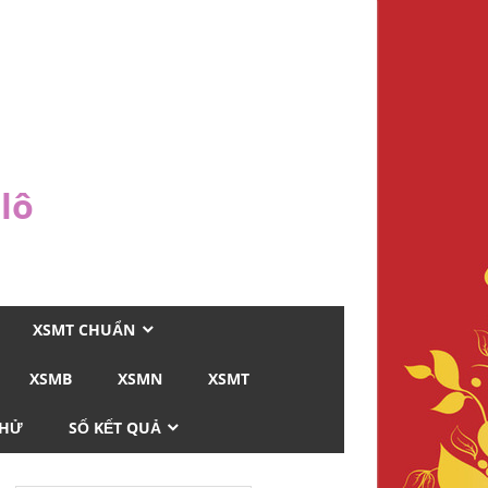
lô
XSMT CHUẨN
XSMB
XSMN
XSMT
THỬ
SỐ KẾT QUẢ