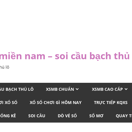
 miền nam – soi cầu bạch thủ 
hủ lô
ẦU BẠCH THỦ LÔ
XSMB CHUẨN
XSMB CAO CẤP
I XỔ SỐ
XỔ SỐ CHƠI GÌ HÔM NAY
TRỰC TIẾP KQXS
HỐNG KÊ
SOI CẦU
DÒ VÉ SỐ
SỔ MƠ
QUAY 