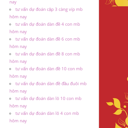
nay
tư vấn dự đoán cặp 3 càng víp mb
hôm nay
tư vấn dự đoán dàn đề 4 con mb
hôm nay
tư vấn dự đoán dàn đề 6 con mb
hôm nay
tư vấn dự đoán dàn đề 8 con mb
hôm nay
tư vấn dự đoán dàn đề 10 con mb
hôm nay
tư vấn dự đoán dàn đề đầu đuôi mb
hôm nay
tư vấn dự đoán dàn lô 10 con mb
hôm nay
tư vấn dự đoán dàn lô 4 con mb
hôm nay