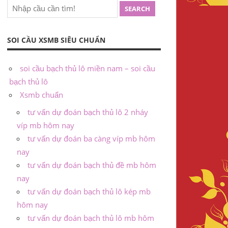
SEARCH
SOI CẦU XSMB SIÊU CHUẨN
soi cầu bạch thủ lô miền nam – soi cầu
bạch thủ lô
Xsmb chuẩn
tư vấn dự đoán bạch thủ lô 2 nháy
víp mb hôm nay
tư vấn dự đoán ba càng víp mb hôm
nay
tư vấn dự đoán bạch thủ đề mb hôm
nay
tư vấn dự đoán bạch thủ lô kép mb
hôm nay
tư vấn dự đoán bạch thủ lô mb hôm