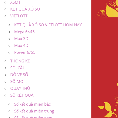
XSMT
KẾT QUẢ XỔ SỐ
VIETLOTT
KẾT QUẢ XỔ SỐ VIETLOTT HÔM NAY
Mega 6×45
Max 3D
Max 4D
Power 6/55
THỐNG KÊ
SOI CẦU
DÒ VÉ SỐ
SỔ MƠ
QUAY THỬ
SỐ KẾT QUẢ
Số kết quả miền bắc
Số kết quả miền trung
Số kết quả miền nam