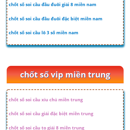
chốt số soi cầu đầu đuôi giải 8 miền nam
chốt số soi cầu đầu đuôi đặc biệt miền nam
chốt số soi cầu lô 3 số miền nam
chốt số vip miền trung
chốt số soi cầu xỉu chủ miền trung
chốt số soi cầu giải đặc biệt miền trung
chốt số soi cầu to giải 8 miền trung