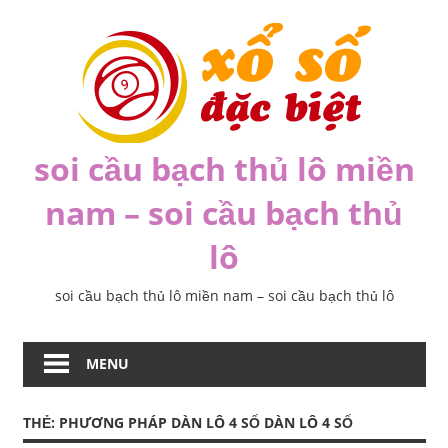
Skip
to
content
soi cầu bạch thủ lô miền
nam – soi cầu bạch thủ
lô
soi cầu bạch thủ lô miền nam – soi cầu bạch thủ lô
MENU
THẺ:
PHƯƠNG PHÁP DÀN LÔ 4 SỐ DÀN LÔ 4 SỐ