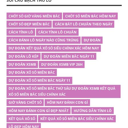
SOI CẦU BẠCH THỦ LÔ
CHỐT SỐ GIỜ VÀNG MIỀN BẮC
CHỐT SỐ MIỀN BẮC HÔM NAY
CHỐT SỐ ĐẸP MIỀN BẮC
CÁCH BẮT LÔ CHUẨN THEO NGÀY
CÁCH TÍNH LÔ
CÁCH TÍNH LÔ CHUẨN
CÁCH ĐÁNH LÔ NGÀY NÀO CŨNG TRÚNG
DỰ ĐOÁN
DỰ ĐOÁN KẾT QUẢ XỔ SỐ SIÊU CHÍNH XÁC HÔM NAY
DỰ ĐOÁN LÔ KÉP
DỰ ĐOÁN MIỀN BẮC NGÀY 11
DỰ ĐOÁN XSMB
DỰ ĐOÁN XSMB VIP 26H
DỰ ĐOÁN XỔ SỐ MIỀN BẮC
DỰ ĐOÁN XỔ SỐ MIỀN BẮC NGÀY 11
DỰ ĐOÁN XỔ SỐ MIỀN BẮC THỨ SÁU DỰ ĐOÁN XSMB KẾT QUẢ
XỔ SỐ MIỀN BẮC SIÊU CHÍNH XÁC
GIỜ VÀNG CHỐT SỐ
HÔM NAY ĐÁNH CON GÌ
HÔM NAY ĐÁNH CON GÌ ĐẸP NHẤT
HƯỚNG DẪN TÍNH LÔ
KẾT QUẢ XỔ SỐ
KẾT QUẢ XỔ SỐ MIỀN BẮC SIÊU CHÍNH XÁC
LÔ ĐẸP HÔM NAY