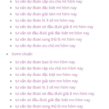
tư vấn dự đoán cặp xíu chủ mt hôm nay
tư vấn dự đoán đặc biệt mt hôm nay
tư vấn dự đoán giải tám mt hôm nay
tư vấn dự đoán lô 3 số mt hôm nay
tư vấn dự đoán sớ đầu đuôi giải 8 mt hôm nay
tư vấn sớ đầu đuôi giải đặc biệt mt hôm nay
tư vấn dự đoán song thủ lô mt hôm nay
tư vấn dự đoán xíu chủ mt hôm nay
Xsmn chuẩn
tư vấn dự đoán bao lô mn hôm nay
tư vấn dự đoán cặp xíu chủ mn hôm nay
tư vấn dự đoán đặc biệt mn hôm nay
tư vấn dự đoán giải tám mn hôm nay
tư vấn dự đoán lô 3 số mn hôm nay
tư vấn dự đoán sớ đầu đuôi giải 8 mn hôm nay
tư vấn sớ đầu đuôi giải đặc biệt mn hôm nay
tư vấn dự đoán song thủ lô mn hôm nay