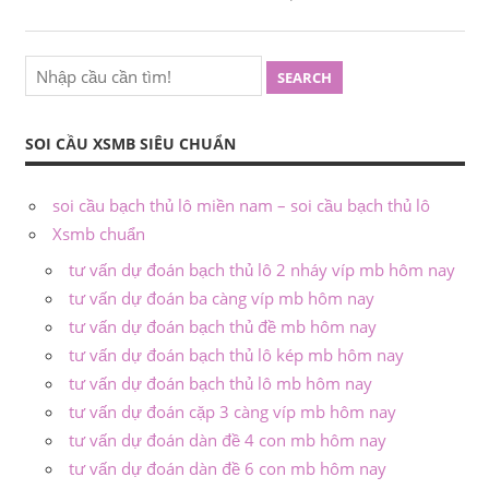
SEARCH
SOI CẦU XSMB SIÊU CHUẨN
soi cầu bạch thủ lô miền nam – soi cầu bạch thủ lô
Xsmb chuẩn
tư vấn dự đoán bạch thủ lô 2 nháy víp mb hôm nay
tư vấn dự đoán ba càng víp mb hôm nay
tư vấn dự đoán bạch thủ đề mb hôm nay
tư vấn dự đoán bạch thủ lô kép mb hôm nay
tư vấn dự đoán bạch thủ lô mb hôm nay
tư vấn dự đoán cặp 3 càng víp mb hôm nay
tư vấn dự đoán dàn đề 4 con mb hôm nay
tư vấn dự đoán dàn đề 6 con mb hôm nay