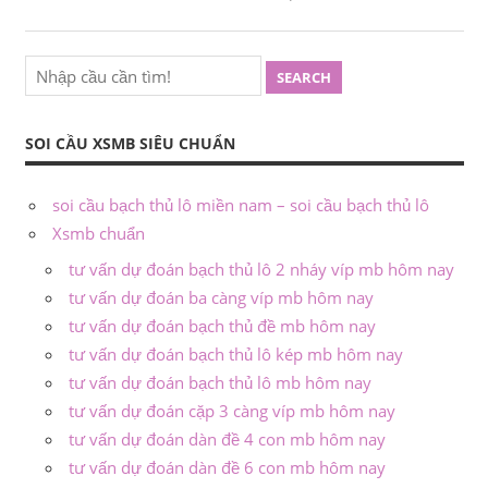
SEARCH
SOI CẦU XSMB SIÊU CHUẨN
soi cầu bạch thủ lô miền nam – soi cầu bạch thủ lô
Xsmb chuẩn
tư vấn dự đoán bạch thủ lô 2 nháy víp mb hôm nay
tư vấn dự đoán ba càng víp mb hôm nay
tư vấn dự đoán bạch thủ đề mb hôm nay
tư vấn dự đoán bạch thủ lô kép mb hôm nay
tư vấn dự đoán bạch thủ lô mb hôm nay
tư vấn dự đoán cặp 3 càng víp mb hôm nay
tư vấn dự đoán dàn đề 4 con mb hôm nay
tư vấn dự đoán dàn đề 6 con mb hôm nay