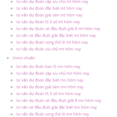
tư vấn dự đoán cặp xíu chủ mt hôm nay
tư vấn dự đoán đặc biệt mt hôm nay
tư vấn dự đoán giải tám mt hôm nay
tư vấn dự đoán lô 3 số mt hôm nay
tư vấn dự đoán sớ đầu đuôi giải 8 mt hôm nay
tư vấn sớ đầu đuôi giải đặc biệt mt hôm nay
tư vấn dự đoán song thủ lô mt hôm nay
tư vấn dự đoán xíu chủ mt hôm nay
Xsmn chuẩn
tư vấn dự đoán bao lô mn hôm nay
tư vấn dự đoán cặp xíu chủ mn hôm nay
tư vấn dự đoán đặc biệt mn hôm nay
tư vấn dự đoán giải tám mn hôm nay
tư vấn dự đoán lô 3 số mn hôm nay
tư vấn dự đoán sớ đầu đuôi giải 8 mn hôm nay
tư vấn sớ đầu đuôi giải đặc biệt mn hôm nay
tư vấn dự đoán song thủ lô mn hôm nay