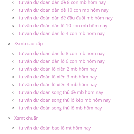
tư vấn dự đoán dàn đề 8 con mb hôm nay
tư vấn dự đoán dàn đề 10 con mb hôm nay
tư vấn dự đoán dàn đề đầu đuôi mb hôm nay
tư vấn dự đoán dàn lô 10 con mb hôm nay
tư vấn dự đoán dàn lô 4 con mb hôm nay
Xsmb cao cấp
tư vấn dự đoán dàn lô 8 con mb hôm nay
tư vấn dự đoán dàn lô 6 con mb hôm nay
tư vấn dự đoán lô xiên 2 mb hôm nay
tư vấn dự đoán lô xiên 3 mb hôm nay
tư vấn dự đoán lô xiên 4 mb hôm nay
tư vấn dự đoán song thủ đề mb hôm nay
tư vấn dự đoán song thủ lô kép mb hôm nay
tư vấn dự đoán song thủ lô mb hôm nay
Xsmt chuẩn
tư vấn dự đoán bao lô mt hôm nay