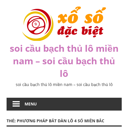
Skip
to
content
soi cầu bạch thủ lô miền
nam – soi cầu bạch thủ
lô
soi cầu bạch thủ lô miền nam – soi cầu bạch thủ lô
MENU
THẺ:
PHƯƠNG PHÁP BẮT DÀN LÔ 4 SỐ MIỀN BẮC