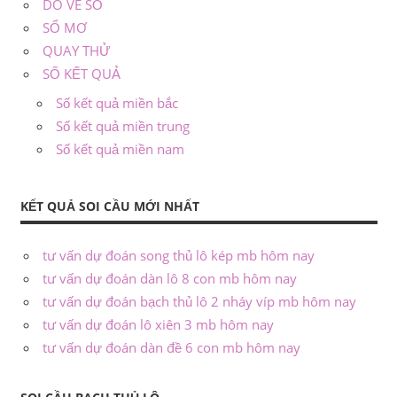
DÒ VÉ SỐ
SỔ MƠ
QUAY THỬ
SỐ KẾT QUẢ
Số kết quả miền bắc
Số kết quả miền trung
Số kết quả miền nam
KẾT QUẢ SOI CẦU MỚI NHẤT
tư vấn dự đoán song thủ lô kép mb hôm nay
tư vấn dự đoán dàn lô 8 con mb hôm nay
tư vấn dự đoán bạch thủ lô 2 nháy víp mb hôm nay
tư vấn dự đoán lô xiên 3 mb hôm nay
tư vấn dự đoán dàn đề 6 con mb hôm nay