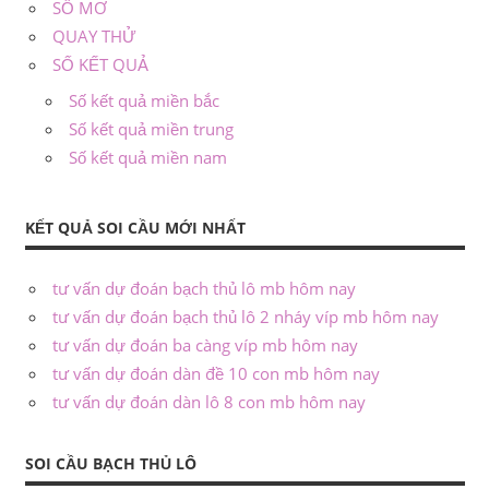
SỔ MƠ
QUAY THỬ
SỐ KẾT QUẢ
Số kết quả miền bắc
Số kết quả miền trung
Số kết quả miền nam
KẾT QUẢ SOI CẦU MỚI NHẤT
tư vấn dự đoán bạch thủ lô mb hôm nay
tư vấn dự đoán bạch thủ lô 2 nháy víp mb hôm nay
tư vấn dự đoán ba càng víp mb hôm nay
tư vấn dự đoán dàn đề 10 con mb hôm nay
tư vấn dự đoán dàn lô 8 con mb hôm nay
SOI CẦU BẠCH THỦ LÔ