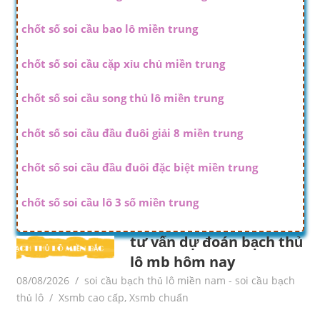
chốt số soi cầu bao lô miền trung
chốt số soi cầu cặp xỉu chủ miền trung
chốt số soi cầu song thủ lô miền trung
chốt số soi cầu đầu đuôi giải 8 miền trung
chốt số soi cầu đầu đuôi đặc biệt miền trung
chốt số soi cầu lô 3 số miền trung
tư vấn dự đoán bạch thủ
lô mb hôm nay
08/08/2026
soi cầu bạch thủ lô miền nam - soi cầu bạch
thủ lô
Xsmb cao cấp
,
Xsmb chuẩn