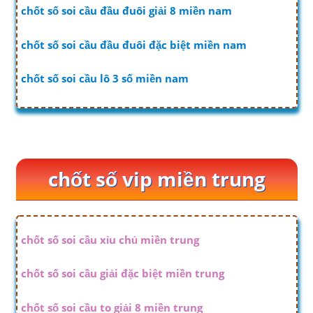
chốt số soi cầu đầu đuôi giải 8 miền nam
chốt số soi cầu đầu đuôi đặc biệt miền nam
chốt số soi cầu lô 3 số miền nam
chốt số vip miền trung
chốt số soi cầu xỉu chủ miền trung
chốt số soi cầu giải đặc biệt miền trung
chốt số soi cầu to giải 8 miền trung