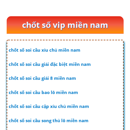
chốt số vip miền nam
chốt số soi cầu xỉu chủ miền nam
chốt số soi cầu giải đặc biệt miền nam
chốt số soi cầu giải 8 miền nam
chốt số soi cầu bao lô miền nam
chốt số soi cầu cặp xỉu chủ miền nam
chốt số soi cầu song thủ lô miền nam