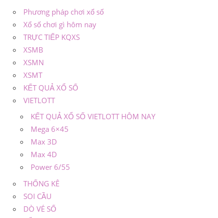
Phương pháp chơi xổ số
Xổ số chơi gì hôm nay
TRỰC TIẾP KQXS
XSMB
XSMN
XSMT
KẾT QUẢ XỔ SỐ
VIETLOTT
KẾT QUẢ XỔ SỐ VIETLOTT HÔM NAY
Mega 6×45
Max 3D
Max 4D
Power 6/55
THỐNG KÊ
SOI CẦU
DÒ VÉ SỐ