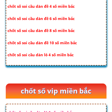
chốt số soi cầu dàn đề 4 số miền bắc
chốt số soi cầu dàn đề 6 số miền bắc
chốt số soi cầu dàn đề 8 số miền bắc
chốt số soi cầu dàn đề 10 số miền bắc
chốt số soi cầu dàn lô 4 số miền bắc
chốt số vip miền bắc