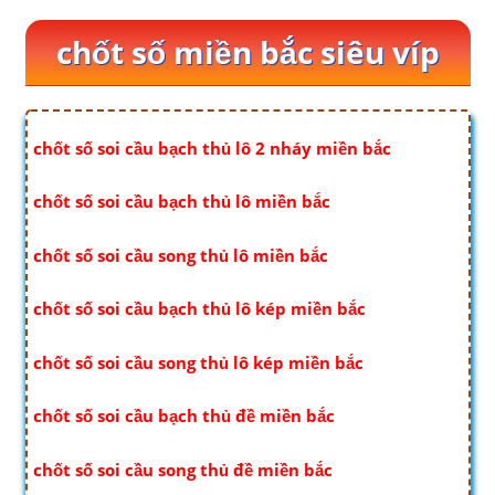
chốt số miền bắc siêu víp
chốt số soi cầu bạch thủ lô 2 nháy miền bắc
chốt số soi cầu bạch thủ lô miền bắc
chốt số soi cầu song thủ lô miền bắc
chốt số soi cầu bạch thủ lô kép miền bắc
chốt số soi cầu song thủ lô kép miền bắc
chốt số soi cầu bạch thủ đề miền bắc
chốt số soi cầu song thủ đề miền bắc