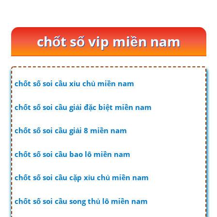
chốt số vip miền nam
chốt số soi cầu xỉu chủ miền nam
chốt số soi cầu giải đặc biệt miền nam
chốt số soi cầu giải 8 miền nam
chốt số soi cầu bao lô miền nam
chốt số soi cầu cặp xỉu chủ miền nam
chốt số soi cầu song thủ lô miền nam