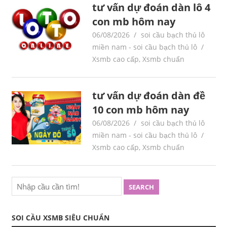
tư vấn dự đoán dàn lô 4
con mb hôm nay
06/08/2026
soi cầu bạch thủ lô
miền nam - soi cầu bạch thủ lô
Xsmb cao cấp
,
Xsmb chuẩn
tư vấn dự đoán dàn đề
10 con mb hôm nay
06/08/2026
soi cầu bạch thủ lô
miền nam - soi cầu bạch thủ lô
Xsmb cao cấp
,
Xsmb chuẩn
SEARCH
SOI CẦU XSMB SIÊU CHUẨN