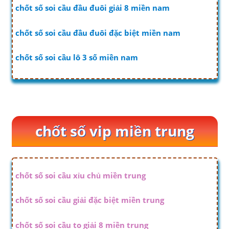
chốt số soi cầu đầu đuôi giải 8 miền nam
chốt số soi cầu đầu đuôi đặc biệt miền nam
chốt số soi cầu lô 3 số miền nam
chốt số vip miền trung
chốt số soi cầu xỉu chủ miền trung
chốt số soi cầu giải đặc biệt miền trung
chốt số soi cầu to giải 8 miền trung