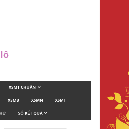
lô
XSMT CHUẨN
XSMB
XSMN
XSMT
THỬ
SỐ KẾT QUẢ