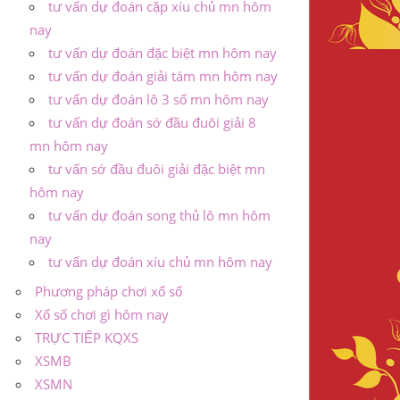
tư vấn dự đoán cặp xíu chủ mn hôm
nay
tư vấn dự đoán đặc biệt mn hôm nay
tư vấn dự đoán giải tám mn hôm nay
tư vấn dự đoán lô 3 số mn hôm nay
tư vấn dự đoán sớ đầu đuôi giải 8
mn hôm nay
tư vấn sớ đầu đuôi giải đặc biệt mn
hôm nay
tư vấn dự đoán song thủ lô mn hôm
nay
tư vấn dự đoán xíu chủ mn hôm nay
Phương pháp chơi xổ số
Xổ số chơi gì hôm nay
TRỰC TIẾP KQXS
XSMB
XSMN