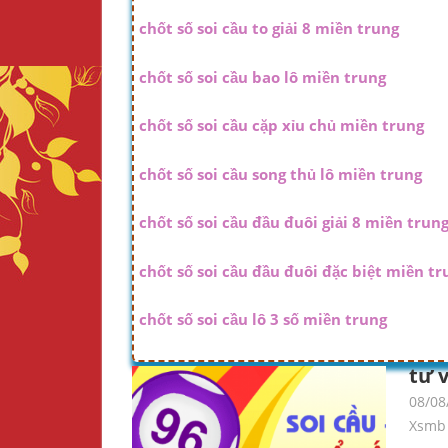
chốt số soi cầu to giải 8 miền trung
chốt số soi cầu bao lô miền trung
chốt số soi cầu cặp xỉu chủ miền trung
chốt số soi cầu song thủ lô miền trung
chốt số soi cầu đầu đuôi giải 8 miền trun
chốt số soi cầu đầu đuôi đặc biệt miền tr
chốt số soi cầu lô 3 số miền trung
tư 
08/08
Xsmb 