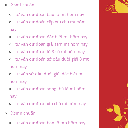
Xsmt chuẩn
tư vấn dự đoán bao lô mt hôm nay
tư vấn dự đoán cặp xíu chủ mt hôm
nay
tư vấn dự đoán đặc biệt mt hôm nay
tư vấn dự đoán giải tám mt hôm nay
tư vấn dự đoán lô 3 số mt hôm nay
tư vấn dự đoán sớ đầu đuôi giải 8 mt
hôm nay
tư vấn sớ đầu đuôi giải đặc biệt mt
hôm nay
tư vấn dự đoán song thủ lô mt hôm
nay
tư vấn dự đoán xíu chủ mt hôm nay
Xsmn chuẩn
tư vấn dự đoán bao lô mn hôm nay