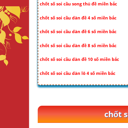
chốt số soi cầu song thủ đề miền bắc
chốt số soi cầu dàn đề 4 số miền bắc
chốt số soi cầu dàn đề 6 số miền bắc
chốt số soi cầu dàn đề 8 số miền bắc
chốt số soi cầu dàn đề 10 số miền bắc
chốt số soi cầu dàn lô 4 số miền bắc
chốt 