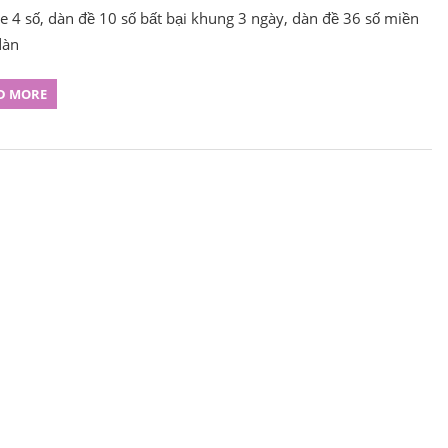
e 4 số, dàn đề 10 số bất bại khung 3 ngày, dàn đề 36 số miền
dàn
D MORE