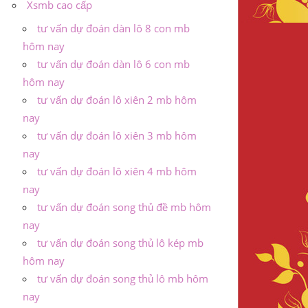
Xsmb cao cấp
tư vấn dự đoán dàn lô 8 con mb
hôm nay
tư vấn dự đoán dàn lô 6 con mb
hôm nay
tư vấn dự đoán lô xiên 2 mb hôm
nay
tư vấn dự đoán lô xiên 3 mb hôm
nay
tư vấn dự đoán lô xiên 4 mb hôm
nay
tư vấn dự đoán song thủ đề mb hôm
nay
tư vấn dự đoán song thủ lô kép mb
hôm nay
tư vấn dự đoán song thủ lô mb hôm
nay