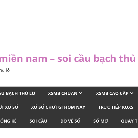
 miền nam – soi cầu bạch thủ 
hủ lô
ẦU BẠCH THỦ LÔ
XSMB CHUẨN
XSMB CAO CẤP
I XỔ SỐ
XỔ SỐ CHƠI GÌ HÔM NAY
TRỰC TIẾP KQXS
HỐNG KÊ
SOI CẦU
DÒ VÉ SỐ
SỔ MƠ
QUAY 