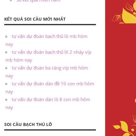
KẾT QUẢ SOI CẦU MỚI NHẤT
tư vấn dự đoán bạch thủ lô mb hôm
nay
tư vấn dự đoán bạch thủ lô 2 nháy víp
mb hôm nay
tư vấn dự đoán ba càng víp mb hôm
nay
tư vấn dự đoán dàn đề 10 con mb hôm
nay
tư vấn dự đoán dàn lô 8 con mb hôm
nay
SOI CẦU BẠCH THỦ LÔ