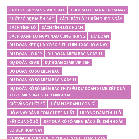
CHỐT SỐ GIỜ VÀNG MIỀN BẮC
CHỐT SỐ MIỀN BẮC HÔM NAY
CHỐT SỐ ĐẸP MIỀN BẮC
CÁCH BẮT LÔ CHUẨN THEO NGÀY
CÁCH TÍNH LÔ
CÁCH TÍNH LÔ CHUẨN
CÁCH ĐÁNH LÔ NGÀY NÀO CŨNG TRÚNG
DỰ ĐOÁN
DỰ ĐOÁN KẾT QUẢ XỔ SỐ SIÊU CHÍNH XÁC HÔM NAY
DỰ ĐOÁN LÔ KÉP
DỰ ĐOÁN MIỀN BẮC NGÀY 11
DỰ ĐOÁN XSMB
DỰ ĐOÁN XSMB VIP 26H
DỰ ĐOÁN XỔ SỐ MIỀN BẮC
DỰ ĐOÁN XỔ SỐ MIỀN BẮC NGÀY 11
DỰ ĐOÁN XỔ SỐ MIỀN BẮC THỨ SÁU DỰ ĐOÁN XSMB KẾT QUẢ
XỔ SỐ MIỀN BẮC SIÊU CHÍNH XÁC
GIỜ VÀNG CHỐT SỐ
HÔM NAY ĐÁNH CON GÌ
HÔM NAY ĐÁNH CON GÌ ĐẸP NHẤT
HƯỚNG DẪN TÍNH LÔ
KẾT QUẢ XỔ SỐ
KẾT QUẢ XỔ SỐ MIỀN BẮC SIÊU CHÍNH XÁC
LÔ ĐẸP HÔM NAY
PHƯƠNG PHÁP TÍNH LÔ CHUẨN ĐÁNH HÀNG NGÀY