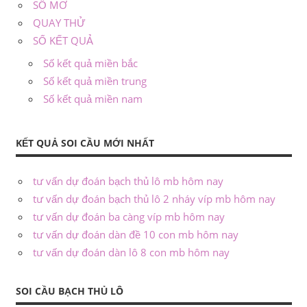
SỔ MƠ
QUAY THỬ
SỐ KẾT QUẢ
Số kết quả miền bắc
Số kết quả miền trung
Số kết quả miền nam
KẾT QUẢ SOI CẦU MỚI NHẤT
tư vấn dự đoán bạch thủ lô mb hôm nay
tư vấn dự đoán bạch thủ lô 2 nháy víp mb hôm nay
tư vấn dự đoán ba càng víp mb hôm nay
tư vấn dự đoán dàn đề 10 con mb hôm nay
tư vấn dự đoán dàn lô 8 con mb hôm nay
SOI CẦU BẠCH THỦ LÔ