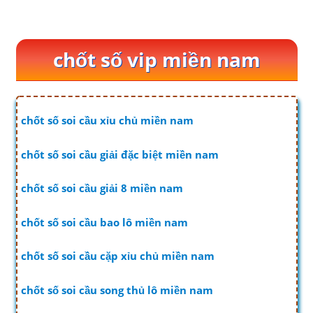
chốt số vip miền nam
chốt số soi cầu xỉu chủ miền nam
chốt số soi cầu giải đặc biệt miền nam
chốt số soi cầu giải 8 miền nam
chốt số soi cầu bao lô miền nam
chốt số soi cầu cặp xỉu chủ miền nam
chốt số soi cầu song thủ lô miền nam