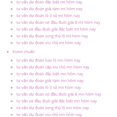
tư vấn dự đoán đặc biệt mt hôm nay
tư vấn dự đoán giải tám mt hôm nay
tư vấn dự đoán lô 3 số mt hôm nay
tư vấn dự đoán sớ đầu đuôi giải 8 mt hôm nay
tư vấn sớ đầu đuôi giải đặc biệt mt hôm nay
tư vấn dự đoán song thủ lô mt hôm nay
tư vấn dự đoán xíu chủ mt hôm nay
Xsmn chuẩn
tư vấn dự đoán bao lô mn hôm nay
tư vấn dự đoán cặp xíu chủ mn hôm nay
tư vấn dự đoán đặc biệt mn hôm nay
tư vấn dự đoán giải tám mn hôm nay
tư vấn dự đoán lô 3 số mn hôm nay
tư vấn dự đoán sớ đầu đuôi giải 8 mn hôm nay
tư vấn sớ đầu đuôi giải đặc biệt mn hôm nay
tư vấn dự đoán song thủ lô mn hôm nay
tư vấn dự đoán xíu chủ mn hôm nay