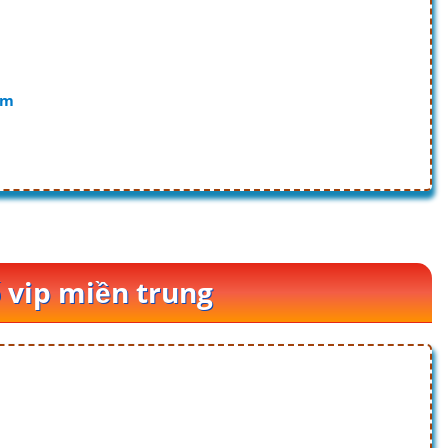
am
ố vip miền trung