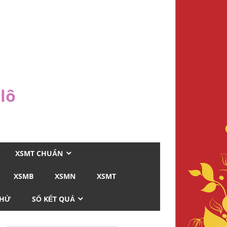
lô
XSMT CHUẨN
XSMB
XSMN
XSMT
THỬ
SỐ KẾT QUẢ