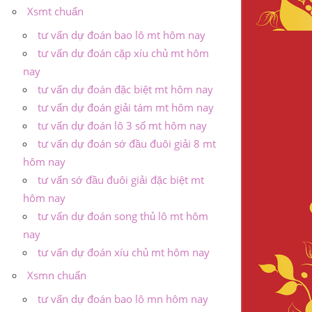
Xsmt chuẩn
tư vấn dự đoán bao lô mt hôm nay
tư vấn dự đoán cặp xíu chủ mt hôm
nay
tư vấn dự đoán đặc biệt mt hôm nay
tư vấn dự đoán giải tám mt hôm nay
tư vấn dự đoán lô 3 số mt hôm nay
tư vấn dự đoán sớ đầu đuôi giải 8 mt
hôm nay
tư vấn sớ đầu đuôi giải đặc biệt mt
hôm nay
tư vấn dự đoán song thủ lô mt hôm
nay
tư vấn dự đoán xíu chủ mt hôm nay
Xsmn chuẩn
tư vấn dự đoán bao lô mn hôm nay