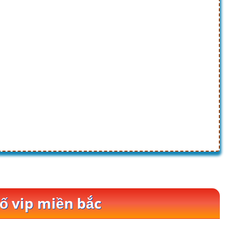
số vip miền bắc