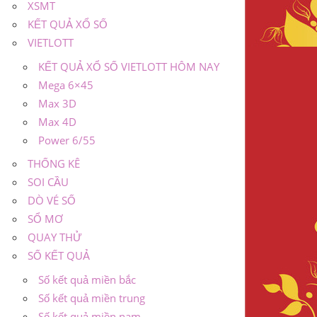
XSMT
KẾT QUẢ XỔ SỐ
VIETLOTT
KẾT QUẢ XỔ SỐ VIETLOTT HÔM NAY
Mega 6×45
Max 3D
Max 4D
Power 6/55
THỐNG KÊ
SOI CẦU
DÒ VÉ SỐ
SỔ MƠ
QUAY THỬ
SỐ KẾT QUẢ
Số kết quả miền bắc
Số kết quả miền trung
Số kết quả miền nam