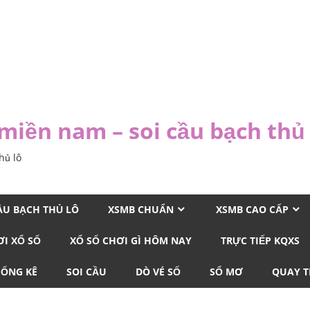
 miền nam – soi cầu bạch thủ 
hủ lô
ẦU BẠCH THỦ LÔ
XSMB CHUẨN
XSMB CAO CẤP
I XỔ SỐ
XỔ SỐ CHƠI GÌ HÔM NAY
TRỰC TIẾP KQXS
HỐNG KÊ
SOI CẦU
DÒ VÉ SỐ
SỔ MƠ
QUAY 