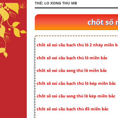
THẺ:
LO XONG THU MB
chốt số 
chốt số soi cầu bạch thủ lô 2 nháy miền b
chốt số soi cầu bạch thủ lô miền bắc
chốt số soi cầu song thủ lô miền bắc
chốt số soi cầu bạch thủ lô kép miền bắc
chốt số soi cầu song thủ lô kép miền bắc
chốt số soi cầu bạch thủ đề miền bắc