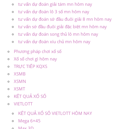
tư vấn dự đoán giải tám mn hôm nay
tư vấn dự đoán lô 3 số mn hôm nay
tư vấn dự đoán sớ đầu đuôi giải 8 mn hôm nay
tư vấn sớ đầu đuôi giải đặc biệt mn hôm nay
tư vấn dự đoán song thủ lô mn hôm nay
tư vấn dự đoán xíu chủ mn hôm nay
Phương pháp chơi xổ số
Xổ số chơi gì hôm nay
TRỰC TIẾP KQXS
XSMB
XSMN
XSMT
KẾT QUẢ XỔ SỐ
VIETLOTT
KẾT QUẢ XỔ SỐ VIETLOTT HÔM NAY
Mega 6×45
Max 3D