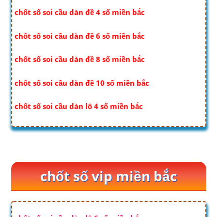
chốt số soi cầu dàn đề 4 số miền bắc
chốt số soi cầu dàn đề 6 số miền bắc
chốt số soi cầu dàn đề 8 số miền bắc
chốt số soi cầu dàn đề 10 số miền bắc
chốt số soi cầu dàn lô 4 số miền bắc
chốt số vip miền bắc