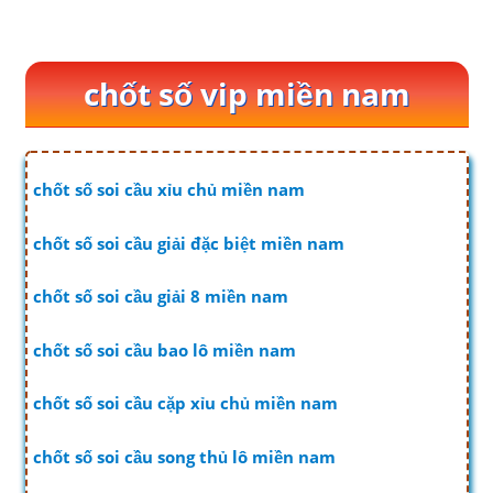
chốt số vip miền nam
chốt số soi cầu xỉu chủ miền nam
chốt số soi cầu giải đặc biệt miền nam
chốt số soi cầu giải 8 miền nam
chốt số soi cầu bao lô miền nam
chốt số soi cầu cặp xỉu chủ miền nam
chốt số soi cầu song thủ lô miền nam