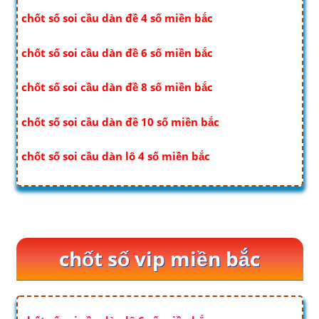
chốt số soi cầu dàn đề 4 số miền bắc
chốt số soi cầu dàn đề 6 số miền bắc
chốt số soi cầu dàn đề 8 số miền bắc
chốt số soi cầu dàn đề 10 số miền bắc
chốt số soi cầu dàn lô 4 số miền bắc
chốt số vip miền bắc