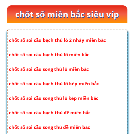
chốt số miền bắc siêu víp
chốt số soi cầu bạch thủ lô 2 nháy miền bắc
chốt số soi cầu bạch thủ lô miền bắc
chốt số soi cầu song thủ lô miền bắc
chốt số soi cầu bạch thủ lô kép miền bắc
chốt số soi cầu song thủ lô kép miền bắc
chốt số soi cầu bạch thủ đề miền bắc
chốt số soi cầu song thủ đề miền bắc