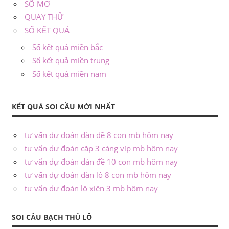
SỔ MƠ
QUAY THỬ
SỐ KẾT QUẢ
Số kết quả miền bắc
Số kết quả miền trung
Số kết quả miền nam
KẾT QUẢ SOI CẦU MỚI NHẤT
tư vấn dự đoán dàn đề 8 con mb hôm nay
tư vấn dự đoán cặp 3 càng víp mb hôm nay
tư vấn dự đoán dàn đề 10 con mb hôm nay
tư vấn dự đoán dàn lô 8 con mb hôm nay
tư vấn dự đoán lô xiên 3 mb hôm nay
SOI CẦU BẠCH THỦ LÔ