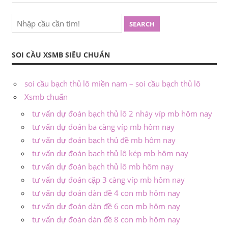
SEARCH
SOI CẦU XSMB SIÊU CHUẨN
soi cầu bạch thủ lô miền nam – soi cầu bạch thủ lô
Xsmb chuẩn
tư vấn dự đoán bạch thủ lô 2 nháy víp mb hôm nay
tư vấn dự đoán ba càng víp mb hôm nay
tư vấn dự đoán bạch thủ đề mb hôm nay
tư vấn dự đoán bạch thủ lô kép mb hôm nay
tư vấn dự đoán bạch thủ lô mb hôm nay
tư vấn dự đoán cặp 3 càng víp mb hôm nay
tư vấn dự đoán dàn đề 4 con mb hôm nay
tư vấn dự đoán dàn đề 6 con mb hôm nay
tư vấn dự đoán dàn đề 8 con mb hôm nay