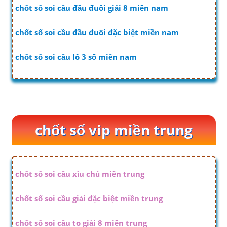
chốt số soi cầu đầu đuôi giải 8 miền nam
chốt số soi cầu đầu đuôi đặc biệt miền nam
chốt số soi cầu lô 3 số miền nam
chốt số vip miền trung
chốt số soi cầu xỉu chủ miền trung
chốt số soi cầu giải đặc biệt miền trung
chốt số soi cầu to giải 8 miền trung