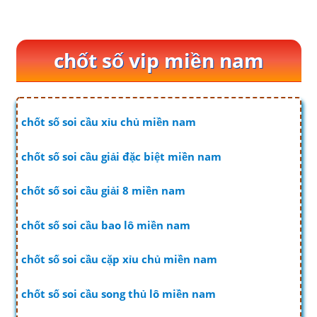
chốt số vip miền nam
chốt số soi cầu xỉu chủ miền nam
chốt số soi cầu giải đặc biệt miền nam
chốt số soi cầu giải 8 miền nam
chốt số soi cầu bao lô miền nam
chốt số soi cầu cặp xỉu chủ miền nam
chốt số soi cầu song thủ lô miền nam