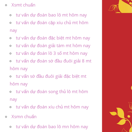
Xsmt chuẩn
tư vấn dự đoán bao lô mt hôm nay
tư vấn dự đoán cặp xíu chủ mt hôm
nay
tư vấn dự đoán đặc biệt mt hôm nay
tư vấn dự đoán giải tám mt hôm nay
tư vấn dự đoán lô 3 số mt hôm nay
tư vấn dự đoán sớ đầu đuôi giải 8 mt
hôm nay
tư vấn sớ đầu đuôi giải đặc biệt mt
hôm nay
tư vấn dự đoán song thủ lô mt hôm
nay
tư vấn dự đoán xíu chủ mt hôm nay
Xsmn chuẩn
tư vấn dự đoán bao lô mn hôm nay