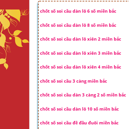
chốt số soi cầu dàn lô 6 số miền bắc
chốt số soi cầu dàn lô 8 số miền bắc
chốt số soi cầu dàn lô xiên 2 miền bắc
chốt số soi cầu dàn lô xiên 3 miền bắc
chốt số soi cầu dàn lô xiên 4 miền bắc
chốt số soi cầu 3 càng miền bắc
chốt số soi cầu dàn 3 càng 2 số miền bắc
chốt số soi cầu dàn lô 10 số miền bắc
chốt số soi cầu đề đầu đuôi miền bắc