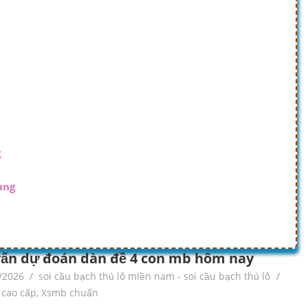
g
ung
vấn dự đoán dàn đề 4 con mb hôm nay
/2026
soi cầu bạch thủ lô miền nam - soi cầu bạch thủ lô
cao cấp
,
Xsmb chuẩn