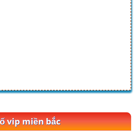
số vip miền bắc