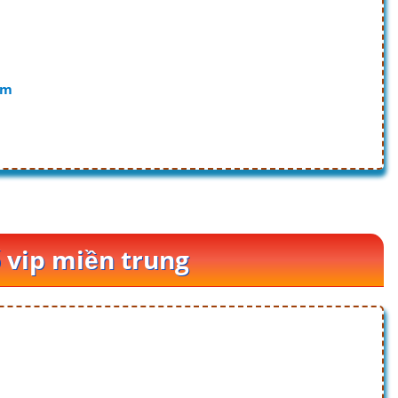
am
ố vip miền trung