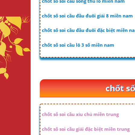
chốt số soi cầu song thủ lô miền nam
chốt số soi cầu đầu đuôi giải 8 miền nam
chốt số soi cầu đầu đuôi đặc biệt miền n
chốt số soi cầu lô 3 số miền nam
chốt s
chốt số soi cầu xỉu chủ miền trung
chốt số soi cầu giải đặc biệt miền trung