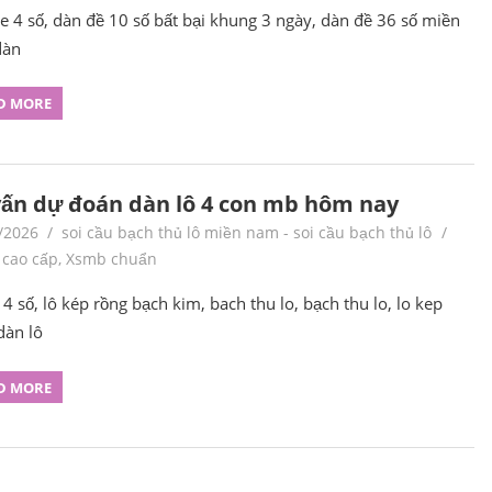
e 4 số, dàn đề 10 số bất bại khung 3 ngày, dàn đề 36 số miền
dàn
D MORE
vấn dự đoán dàn lô 4 con mb hôm nay
/2026
soi cầu bạch thủ lô miền nam - soi cầu bạch thủ lô
cao cấp
,
Xsmb chuẩn
p 4 số, lô kép rồng bạch kim, bach thu lo, bạch thu lo, lo kep
dàn lô
D MORE