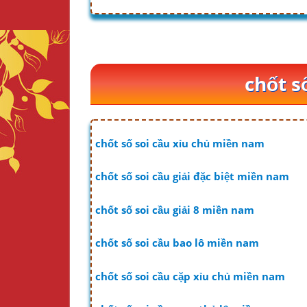
chốt s
chốt số soi cầu xỉu chủ miền nam
chốt số soi cầu giải đặc biệt miền nam
chốt số soi cầu giải 8 miền nam
chốt số soi cầu bao lô miền nam
chốt số soi cầu cặp xỉu chủ miền nam