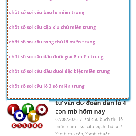
chốt số soi cầu bao lô miền trung
chốt số soi cầu cặp xỉu chủ miền trung
chốt số soi cầu song thủ lô miền trung
chốt số soi cầu đầu đuôi giải 8 miền trung
chốt số soi cầu đầu đuôi đặc biệt miền trung
chốt số soi cầu lô 3 số miền trung
tư vấn dự đoán dàn lô 4
con mb hôm nay
07/08/2026
soi cầu bạch thủ lô
miền nam - soi cầu bạch thủ lô
Xsmb cao cấp
,
Xsmb chuẩn