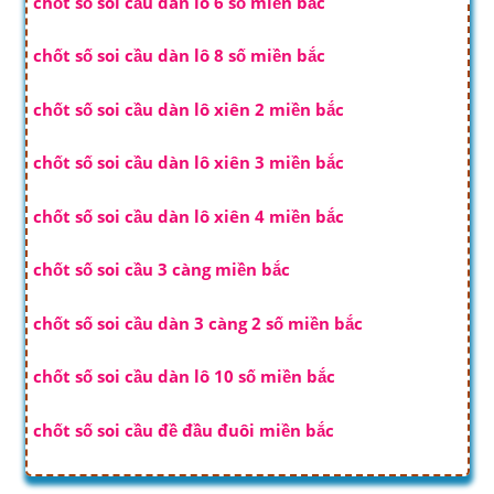
chốt số soi cầu dàn lô 6 số miền bắc
chốt số soi cầu dàn lô 8 số miền bắc
chốt số soi cầu dàn lô xiên 2 miền bắc
chốt số soi cầu dàn lô xiên 3 miền bắc
chốt số soi cầu dàn lô xiên 4 miền bắc
chốt số soi cầu 3 càng miền bắc
chốt số soi cầu dàn 3 càng 2 số miền bắc
chốt số soi cầu dàn lô 10 số miền bắc
chốt số soi cầu đề đầu đuôi miền bắc