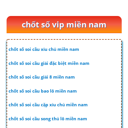
chốt số vip miền nam
chốt số soi cầu xỉu chủ miền nam
chốt số soi cầu giải đặc biệt miền nam
chốt số soi cầu giải 8 miền nam
chốt số soi cầu bao lô miền nam
chốt số soi cầu cặp xỉu chủ miền nam
chốt số soi cầu song thủ lô miền nam