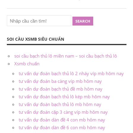
SEARCH
SOI CẦU XSMB SIÊU CHUẨN
soi cầu bạch thủ lô miền nam – soi cầu bạch thủ lô
Xsmb chuẩn
tư vấn dự đoán bạch thủ lô 2 nháy víp mb hôm nay
tư vấn dự đoán ba càng víp mb hôm nay
tư vấn dự đoán bạch thủ đề mb hôm nay
tư vấn dự đoán bạch thủ lô kép mb hôm nay
tư vấn dự đoán bạch thủ lô mb hôm nay
tư vấn dự đoán cặp 3 càng víp mb hôm nay
tư vấn dự đoán dàn đề 4 con mb hôm nay
tư vấn dự đoán dàn đề 6 con mb hôm nay