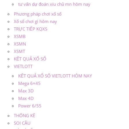
tư vấn dự đoán xíu chủ mn hôm nay
Phương pháp chơi xổ số
Xổ số chơi gì hôm nay
TRỰC TIẾP KQXS
XSMB
XSMN
XSMT
KẾT QUẢ XỔ SỐ
VIETLOTT
KẾT QUẢ XỔ SỐ VIETLOTT HÔM NAY
Mega 6×45
Max 3D
Max 4D
Power 6/55
THỐNG KÊ
SOI CẦU