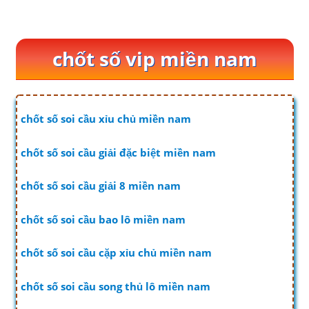
chốt số vip miền nam
chốt số soi cầu xỉu chủ miền nam
chốt số soi cầu giải đặc biệt miền nam
chốt số soi cầu giải 8 miền nam
chốt số soi cầu bao lô miền nam
chốt số soi cầu cặp xỉu chủ miền nam
chốt số soi cầu song thủ lô miền nam