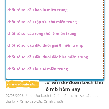
chốt số soi cầu bao lô miền trung
chốt số soi cầu cặp xỉu chủ miền trung
chốt số soi cầu song thủ lô miền trung
chốt số soi cầu đầu đuôi giải 8 miền trung
chốt số soi cầu đầu đuôi đặc biệt miền trung
chốt số soi cầu lô 3 số miền trung
tư vấn dự đoán bạch thủ
lô mb hôm nay
07/08/2026
soi cầu bạch thủ lô miền nam - soi cầu bạch
thủ lô
Xsmb cao cấp
,
Xsmb chuẩn