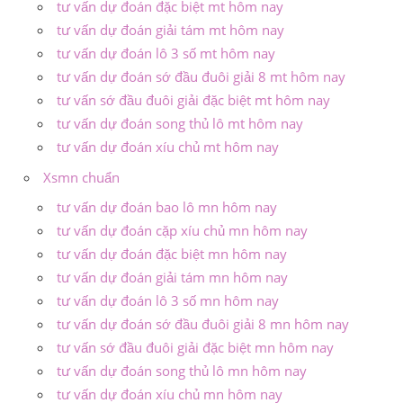
tư vấn dự đoán đặc biệt mt hôm nay
tư vấn dự đoán giải tám mt hôm nay
tư vấn dự đoán lô 3 số mt hôm nay
tư vấn dự đoán sớ đầu đuôi giải 8 mt hôm nay
tư vấn sớ đầu đuôi giải đặc biệt mt hôm nay
tư vấn dự đoán song thủ lô mt hôm nay
tư vấn dự đoán xíu chủ mt hôm nay
Xsmn chuẩn
tư vấn dự đoán bao lô mn hôm nay
tư vấn dự đoán cặp xíu chủ mn hôm nay
tư vấn dự đoán đặc biệt mn hôm nay
tư vấn dự đoán giải tám mn hôm nay
tư vấn dự đoán lô 3 số mn hôm nay
tư vấn dự đoán sớ đầu đuôi giải 8 mn hôm nay
tư vấn sớ đầu đuôi giải đặc biệt mn hôm nay
tư vấn dự đoán song thủ lô mn hôm nay
tư vấn dự đoán xíu chủ mn hôm nay