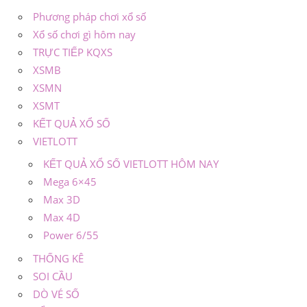
Phương pháp chơi xổ số
Xổ số chơi gì hôm nay
TRỰC TIẾP KQXS
XSMB
XSMN
XSMT
KẾT QUẢ XỔ SỐ
VIETLOTT
KẾT QUẢ XỔ SỐ VIETLOTT HÔM NAY
Mega 6×45
Max 3D
Max 4D
Power 6/55
THỐNG KÊ
SOI CẦU
DÒ VÉ SỐ