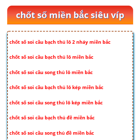
chốt số miền bắc siêu víp
chốt số soi cầu bạch thủ lô 2 nháy miền bắc
chốt số soi cầu bạch thủ lô miền bắc
chốt số soi cầu song thủ lô miền bắc
chốt số soi cầu bạch thủ lô kép miền bắc
chốt số soi cầu song thủ lô kép miền bắc
chốt số soi cầu bạch thủ đề miền bắc
chốt số soi cầu song thủ đề miền bắc