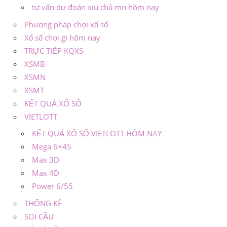
tư vấn dự đoán xíu chủ mn hôm nay
Phương pháp chơi xổ số
Xổ số chơi gì hôm nay
TRỰC TIẾP KQXS
XSMB
XSMN
XSMT
KẾT QUẢ XỔ SỐ
VIETLOTT
KẾT QUẢ XỔ SỐ VIETLOTT HÔM NAY
Mega 6×45
Max 3D
Max 4D
Power 6/55
THỐNG KÊ
SOI CẦU