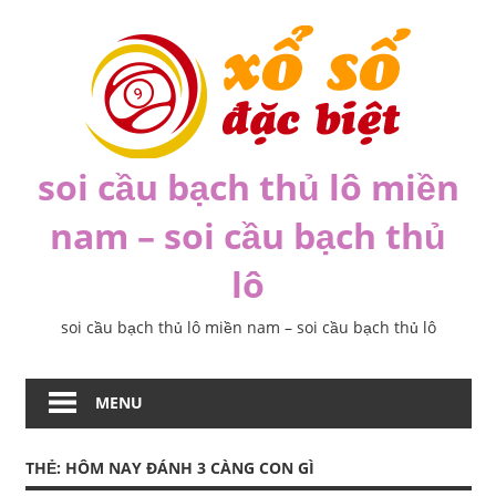
Skip
to
content
soi cầu bạch thủ lô miền
nam – soi cầu bạch thủ
lô
soi cầu bạch thủ lô miền nam – soi cầu bạch thủ lô
MENU
THẺ:
HÔM NAY ĐÁNH 3 CÀNG CON GÌ