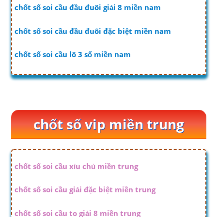
chốt số soi cầu đầu đuôi giải 8 miền nam
chốt số soi cầu đầu đuôi đặc biệt miền nam
chốt số soi cầu lô 3 số miền nam
chốt số vip miền trung
chốt số soi cầu xỉu chủ miền trung
chốt số soi cầu giải đặc biệt miền trung
chốt số soi cầu to giải 8 miền trung