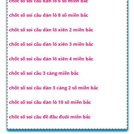
chốt số soi cầu dàn lô 6 số miền bắc
chốt số soi cầu dàn lô 8 số miền bắc
chốt số soi cầu dàn lô xiên 2 miền bắc
chốt số soi cầu dàn lô xiên 3 miền bắc
chốt số soi cầu dàn lô xiên 4 miền bắc
chốt số soi cầu 3 càng miền bắc
chốt số soi cầu dàn 3 càng 2 số miền bắc
chốt số soi cầu dàn lô 10 số miền bắc
chốt số soi cầu đề đầu đuôi miền bắc