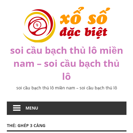
Skip
to
content
soi cầu bạch thủ lô miền
nam – soi cầu bạch thủ
lô
soi cầu bạch thủ lô miền nam – soi cầu bạch thủ lô
MENU
THẺ:
GHÉP 3 CÀNG