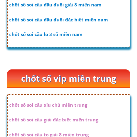
chốt số soi cầu đầu đuôi giải 8 miền nam
chốt số soi cầu đầu đuôi đặc biệt miền nam
chốt số soi cầu lô 3 số miền nam
chốt số vip miền trung
chốt số soi cầu xỉu chủ miền trung
chốt số soi cầu giải đặc biệt miền trung
chốt số soi cầu to giải 8 miền trung