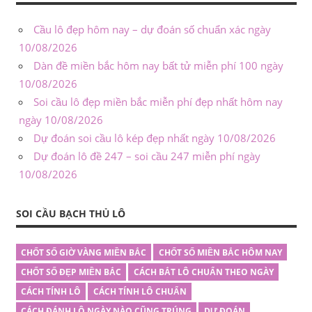
Cầu lô đẹp hôm nay – dự đoán số chuẩn xác ngày
10/08/2026
Dàn đề miền bắc hôm nay bất tử miễn phí 100 ngày
10/08/2026
Soi cầu lô đẹp miền bắc miễn phí đẹp nhất hôm nay
ngày 10/08/2026
Dự đoán soi cầu lô kép đẹp nhất ngày 10/08/2026
Dự đoán lô đề 247 – soi cầu 247 miễn phí ngày
10/08/2026
SOI CẦU BẠCH THỦ LÔ
CHỐT SỐ GIỜ VÀNG MIỀN BẮC
CHỐT SỐ MIỀN BẮC HÔM NAY
CHỐT SỐ ĐẸP MIỀN BẮC
CÁCH BẮT LÔ CHUẨN THEO NGÀY
CÁCH TÍNH LÔ
CÁCH TÍNH LÔ CHUẨN
CÁCH ĐÁNH LÔ NGÀY NÀO CŨNG TRÚNG
DỰ ĐOÁN