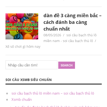
dàn đề 3 càng miền bắc –
cách đánh ba càng
chuẩn nhất
08/05/2026
soi cầu bạch thủ lô
miền nam - soi cầu bạch thủ lô
Xổ số chơi gì hôm nay
SEARCH
SOI CẦU XSMB SIÊU CHUẨN
soi cầu bạch thủ lô miền nam – soi cầu bạch thủ lô
Xsmb chuẩn