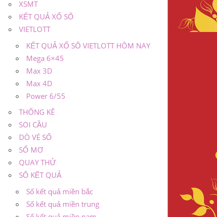
XSMT
KẾT QUẢ XỔ SỐ
VIETLOTT
KẾT QUẢ XỔ SỐ VIETLOTT HÔM NAY
Mega 6×45
Max 3D
Max 4D
Power 6/55
THỐNG KÊ
SOI CẦU
DÒ VÉ SỐ
SỔ MƠ
QUAY THỬ
SỐ KẾT QUẢ
Số kết quả miền bắc
Số kết quả miền trung
Số kết quả miền nam