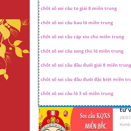
chốt số soi cầu to giải 8 miền trung
chốt số soi cầu bao lô miền trung
chốt số soi cầu cặp xỉu chủ miền trung
chốt số soi cầu song thủ lô miền trung
chốt số soi cầu đầu đuôi giải 8 miền trun
chốt số soi cầu đầu đuôi đặc biệt miền tr
chốt số soi cầu lô 3 số miền trung
tư 
28/07
Xsmb 