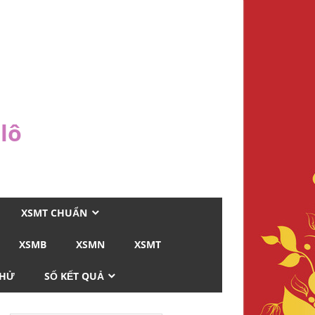
lô
XSMT CHUẨN
XSMB
XSMN
XSMT
THỬ
SỐ KẾT QUẢ