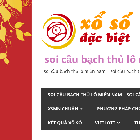
Skip
to
content
soi cầu bạch thủ lô
soi cầu bạch thủ lô miền nam – soi cầu bạch t
SOI CẦU BẠCH THỦ LÔ MIỀN NAM – SOI C
XSMN CHUẨN
PHƯƠNG PHÁP CHƠ
KẾT QUẢ XỔ SỐ
VIETLOTT
T