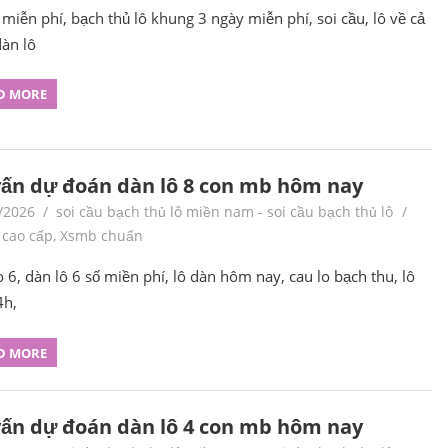
ô miễn phí, bạch thủ lô khung 3 ngày miễn phí, soi cầu, lô về cả
dàn lô
D MORE
vấn dự đoán dàn lô 8 con mb hôm nay
/2026
soi cầu bạch thủ lô miền nam - soi cầu bạch thủ lô
cao cấp
,
Xsmb chuẩn
o 6, dàn lô 6 số miền phí, lô dàn hôm nay, cau lo bạch thu, lô
4h,
D MORE
vấn dự đoán dàn lô 4 con mb hôm nay