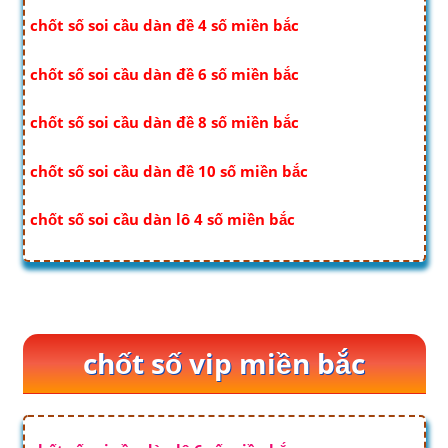
chốt số soi cầu dàn đề 4 số miền bắc
chốt số soi cầu dàn đề 6 số miền bắc
chốt số soi cầu dàn đề 8 số miền bắc
chốt số soi cầu dàn đề 10 số miền bắc
chốt số soi cầu dàn lô 4 số miền bắc
chốt số vip miền bắc