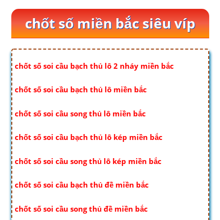
chốt số miền bắc siêu víp
chốt số soi cầu bạch thủ lô 2 nháy miền bắc
chốt số soi cầu bạch thủ lô miền bắc
chốt số soi cầu song thủ lô miền bắc
chốt số soi cầu bạch thủ lô kép miền bắc
chốt số soi cầu song thủ lô kép miền bắc
chốt số soi cầu bạch thủ đề miền bắc
chốt số soi cầu song thủ đề miền bắc