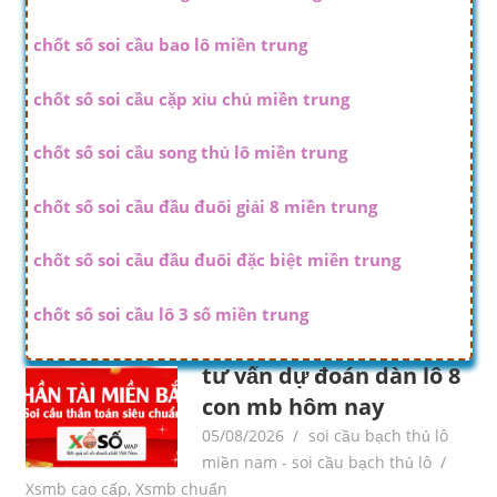
chốt số soi cầu bao lô miền trung
chốt số soi cầu cặp xỉu chủ miền trung
chốt số soi cầu song thủ lô miền trung
chốt số soi cầu đầu đuôi giải 8 miền trung
chốt số soi cầu đầu đuôi đặc biệt miền trung
chốt số soi cầu lô 3 số miền trung
tư vấn dự đoán dàn lô 8
con mb hôm nay
05/08/2026
soi cầu bạch thủ lô
miền nam - soi cầu bạch thủ lô
Xsmb cao cấp
,
Xsmb chuẩn