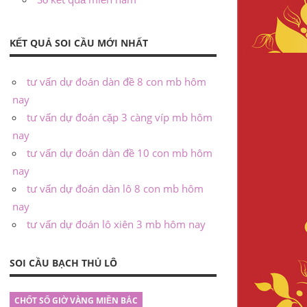
KẾT QUẢ SOI CẦU MỚI NHẤT
tư vấn dự đoán dàn đề 8 con mb hôm
nay
tư vấn dự đoán cặp 3 càng víp mb hôm
nay
tư vấn dự đoán dàn đề 10 con mb hôm
nay
tư vấn dự đoán dàn lô 8 con mb hôm
nay
tư vấn dự đoán lô xiên 3 mb hôm nay
SOI CẦU BẠCH THỦ LÔ
CHỐT SỐ GIỜ VÀNG MIỀN BẮC