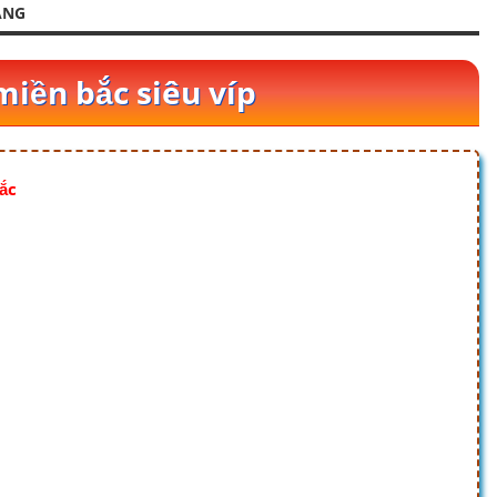
ÀNG
miền bắc siêu víp
ắc