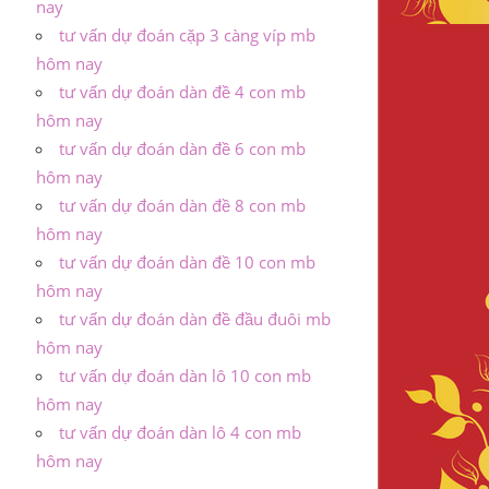
nay
tư vấn dự đoán cặp 3 càng víp mb
hôm nay
tư vấn dự đoán dàn đề 4 con mb
hôm nay
tư vấn dự đoán dàn đề 6 con mb
hôm nay
tư vấn dự đoán dàn đề 8 con mb
hôm nay
tư vấn dự đoán dàn đề 10 con mb
hôm nay
tư vấn dự đoán dàn đề đầu đuôi mb
hôm nay
tư vấn dự đoán dàn lô 10 con mb
hôm nay
tư vấn dự đoán dàn lô 4 con mb
hôm nay