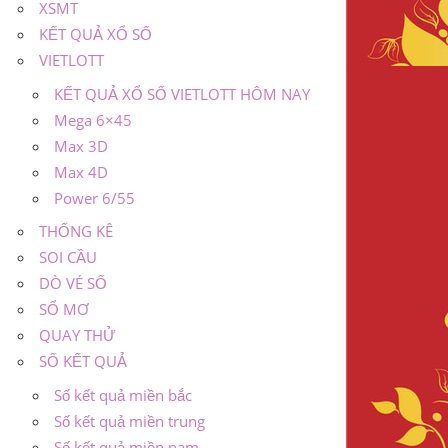
XSMT
KẾT QUẢ XỔ SỐ
VIETLOTT
KẾT QUẢ XỔ SỐ VIETLOTT HÔM NAY
Mega 6×45
Max 3D
Max 4D
Power 6/55
THỐNG KÊ
SOI CẦU
DÒ VÉ SỐ
SỔ MƠ
QUAY THỬ
SỐ KẾT QUẢ
Số kết quả miền bắc
Số kết quả miền trung
Số kết quả miền nam