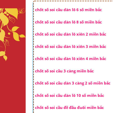
chốt số soi cầu dàn lô 6 số miền bắc
chốt số soi cầu dàn lô 8 số miền bắc
chốt số soi cầu dàn lô xiên 2 miền bắc
chốt số soi cầu dàn lô xiên 3 miền bắc
chốt số soi cầu dàn lô xiên 4 miền bắc
chốt số soi cầu 3 càng miền bắc
chốt số soi cầu dàn 3 càng 2 số miền bắc
chốt số soi cầu dàn lô 10 số miền bắc
chốt số soi cầu đề đầu đuôi miền bắc