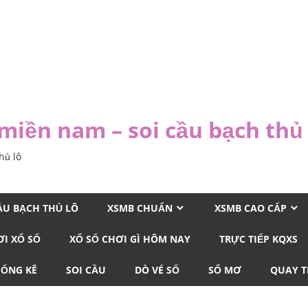
 miền nam – soi cầu bạch thủ 
hủ lô
ẦU BẠCH THỦ LÔ
XSMB CHUẨN
XSMB CAO CẤP
I XỔ SỐ
XỔ SỐ CHƠI GÌ HÔM NAY
TRỰC TIẾP KQXS
HỐNG KÊ
SOI CẦU
DÒ VÉ SỐ
SỔ MƠ
QUAY 