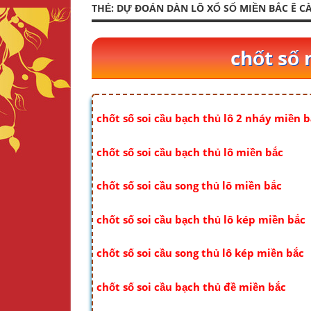
THẺ:
DỰ ĐOÁN DÀN LÔ XỔ SỐ MIỀN BẮC Ê C
chốt số 
chốt số soi cầu bạch thủ lô 2 nháy miền b
chốt số soi cầu bạch thủ lô miền bắc
chốt số soi cầu song thủ lô miền bắc
chốt số soi cầu bạch thủ lô kép miền bắc
chốt số soi cầu song thủ lô kép miền bắc
chốt số soi cầu bạch thủ đề miền bắc