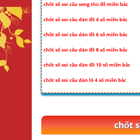
chốt số soi cầu song thủ đề miền bắc
chốt số soi cầu dàn đề 4 số miền bắc
chốt số soi cầu dàn đề 6 số miền bắc
chốt số soi cầu dàn đề 8 số miền bắc
chốt số soi cầu dàn đề 10 số miền bắc
chốt số soi cầu dàn lô 4 số miền bắc
chốt 