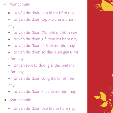
Xsmt chuẩn
tư vấn dự đoán bao lô mt hôm nay
tư vấn dự đoán cặp xíu chủ mt hôm
nay
tư vấn dự đoán đặc biệt mt hôm nay
tư vấn dự đoán giải tám mt hôm nay
tư vấn dự đoán lô 3 số mt hôm nay
tư vấn dự đoán sớ đầu đuôi giải 8 mt
hôm nay
tư vấn sớ đầu đuôi giải đặc biệt mt
hôm nay
tư vấn dự đoán song thủ lô mt hôm
nay
tư vấn dự đoán xíu chủ mt hôm nay
Xsmn chuẩn
tư vấn dự đoán bao lô mn hôm nay