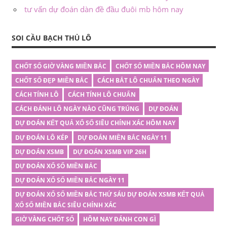
tư vấn dự đoán dàn đề đầu đuôi mb hôm nay
SOI CẦU BẠCH THỦ LÔ
CHỐT SỐ GIỜ VÀNG MIỀN BẮC
CHỐT SỐ MIỀN BẮC HÔM NAY
CHỐT SỐ ĐẸP MIỀN BẮC
CÁCH BẮT LÔ CHUẨN THEO NGÀY
CÁCH TÍNH LÔ
CÁCH TÍNH LÔ CHUẨN
CÁCH ĐÁNH LÔ NGÀY NÀO CŨNG TRÚNG
DỰ ĐOÁN
DỰ ĐOÁN KẾT QUẢ XỔ SỐ SIÊU CHÍNH XÁC HÔM NAY
DỰ ĐOÁN LÔ KÉP
DỰ ĐOÁN MIỀN BẮC NGÀY 11
DỰ ĐOÁN XSMB
DỰ ĐOÁN XSMB VIP 26H
DỰ ĐOÁN XỔ SỐ MIỀN BẮC
DỰ ĐOÁN XỔ SỐ MIỀN BẮC NGÀY 11
DỰ ĐOÁN XỔ SỐ MIỀN BẮC THỨ SÁU DỰ ĐOÁN XSMB KẾT QUẢ
XỔ SỐ MIỀN BẮC SIÊU CHÍNH XÁC
GIỜ VÀNG CHỐT SỐ
HÔM NAY ĐÁNH CON GÌ