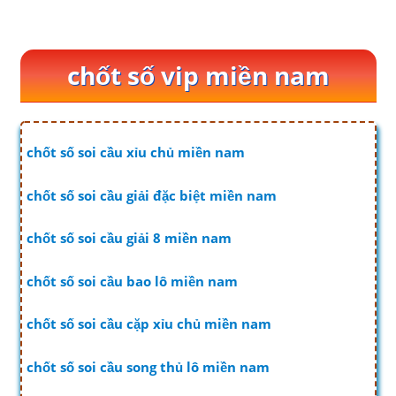
chốt số vip miền nam
chốt số soi cầu xỉu chủ miền nam
chốt số soi cầu giải đặc biệt miền nam
chốt số soi cầu giải 8 miền nam
chốt số soi cầu bao lô miền nam
chốt số soi cầu cặp xỉu chủ miền nam
chốt số soi cầu song thủ lô miền nam