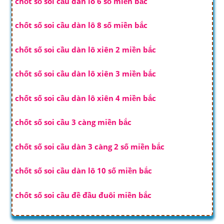
chốt số soi cầu dàn lô 6 số miền bắc
chốt số soi cầu dàn lô 8 số miền bắc
chốt số soi cầu dàn lô xiên 2 miền bắc
chốt số soi cầu dàn lô xiên 3 miền bắc
chốt số soi cầu dàn lô xiên 4 miền bắc
chốt số soi cầu 3 càng miền bắc
chốt số soi cầu dàn 3 càng 2 số miền bắc
chốt số soi cầu dàn lô 10 số miền bắc
chốt số soi cầu đề đầu đuôi miền bắc