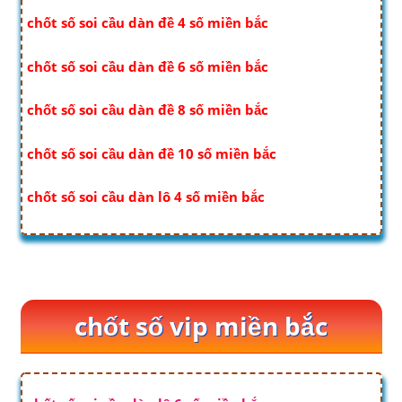
chốt số soi cầu dàn đề 4 số miền bắc
chốt số soi cầu dàn đề 6 số miền bắc
chốt số soi cầu dàn đề 8 số miền bắc
chốt số soi cầu dàn đề 10 số miền bắc
chốt số soi cầu dàn lô 4 số miền bắc
chốt số vip miền bắc