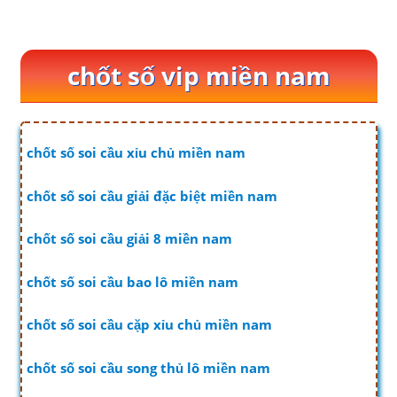
chốt số vip miền nam
chốt số soi cầu xỉu chủ miền nam
chốt số soi cầu giải đặc biệt miền nam
chốt số soi cầu giải 8 miền nam
chốt số soi cầu bao lô miền nam
chốt số soi cầu cặp xỉu chủ miền nam
chốt số soi cầu song thủ lô miền nam