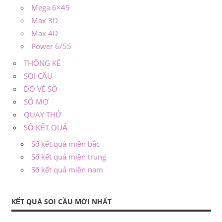
Mega 6×45
Max 3D
Max 4D
Power 6/55
THỐNG KÊ
SOI CẦU
DÒ VÉ SỐ
SỔ MƠ
QUAY THỬ
SỐ KẾT QUẢ
Số kết quả miền bắc
Số kết quả miền trung
Số kết quả miền nam
KẾT QUẢ SOI CẦU MỚI NHẤT