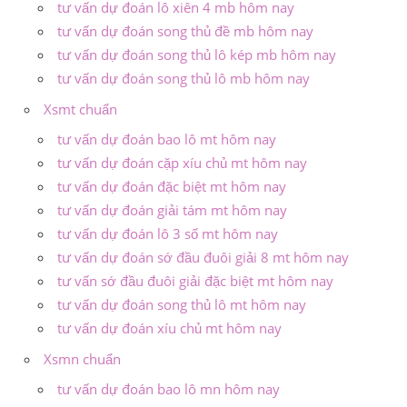
tư vấn dự đoán lô xiên 4 mb hôm nay
tư vấn dự đoán song thủ đề mb hôm nay
tư vấn dự đoán song thủ lô kép mb hôm nay
tư vấn dự đoán song thủ lô mb hôm nay
Xsmt chuẩn
tư vấn dự đoán bao lô mt hôm nay
tư vấn dự đoán cặp xíu chủ mt hôm nay
tư vấn dự đoán đặc biệt mt hôm nay
tư vấn dự đoán giải tám mt hôm nay
tư vấn dự đoán lô 3 số mt hôm nay
tư vấn dự đoán sớ đầu đuôi giải 8 mt hôm nay
tư vấn sớ đầu đuôi giải đặc biệt mt hôm nay
tư vấn dự đoán song thủ lô mt hôm nay
tư vấn dự đoán xíu chủ mt hôm nay
Xsmn chuẩn
tư vấn dự đoán bao lô mn hôm nay