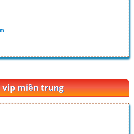
am
ố vip miền trung