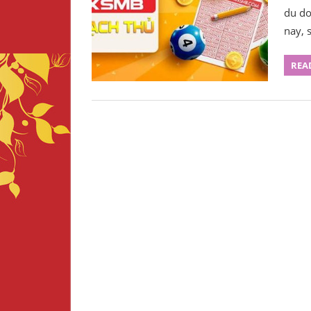
du do
nay, 
REA