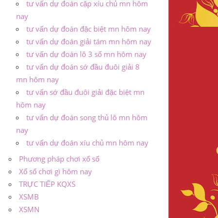
tư vấn dự đoán cặp xíu chủ mn hôm
nay
tư vấn dự đoán đặc biệt mn hôm nay
tư vấn dự đoán giải tám mn hôm nay
tư vấn dự đoán lô 3 số mn hôm nay
tư vấn dự đoán sớ đầu đuôi giải 8
mn hôm nay
tư vấn sớ đầu đuôi giải đặc biệt mn
hôm nay
tư vấn dự đoán song thủ lô mn hôm
nay
tư vấn dự đoán xíu chủ mn hôm nay
Phương pháp chơi xổ số
Xổ số chơi gì hôm nay
TRỰC TIẾP KQXS
XSMB
XSMN