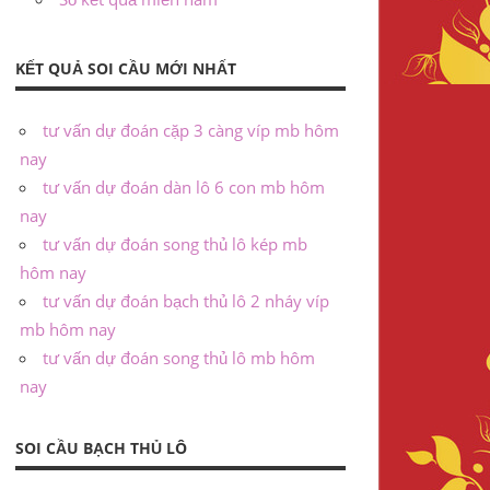
KẾT QUẢ SOI CẦU MỚI NHẤT
tư vấn dự đoán cặp 3 càng víp mb hôm
nay
tư vấn dự đoán dàn lô 6 con mb hôm
nay
tư vấn dự đoán song thủ lô kép mb
hôm nay
tư vấn dự đoán bạch thủ lô 2 nháy víp
mb hôm nay
tư vấn dự đoán song thủ lô mb hôm
nay
SOI CẦU BẠCH THỦ LÔ