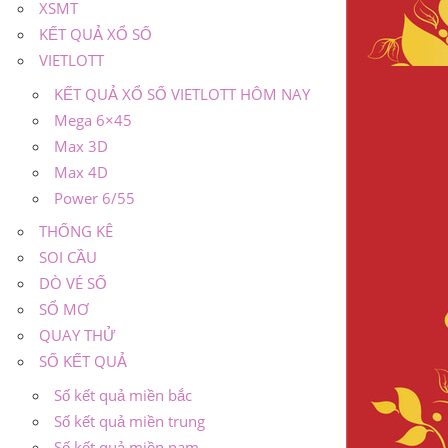
XSMT
KẾT QUẢ XỔ SỐ
VIETLOTT
KẾT QUẢ XỔ SỐ VIETLOTT HÔM NAY
Mega 6×45
Max 3D
Max 4D
Power 6/55
THỐNG KÊ
SOI CẦU
DÒ VÉ SỐ
SỔ MƠ
QUAY THỬ
SỐ KẾT QUẢ
Số kết quả miền bắc
Số kết quả miền trung
Số kết quả miền nam