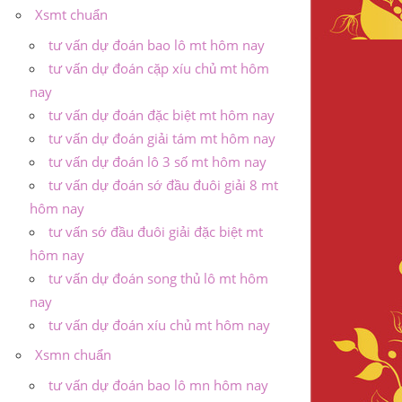
Xsmt chuẩn
tư vấn dự đoán bao lô mt hôm nay
tư vấn dự đoán cặp xíu chủ mt hôm
nay
tư vấn dự đoán đặc biệt mt hôm nay
tư vấn dự đoán giải tám mt hôm nay
tư vấn dự đoán lô 3 số mt hôm nay
tư vấn dự đoán sớ đầu đuôi giải 8 mt
hôm nay
tư vấn sớ đầu đuôi giải đặc biệt mt
hôm nay
tư vấn dự đoán song thủ lô mt hôm
nay
tư vấn dự đoán xíu chủ mt hôm nay
Xsmn chuẩn
tư vấn dự đoán bao lô mn hôm nay