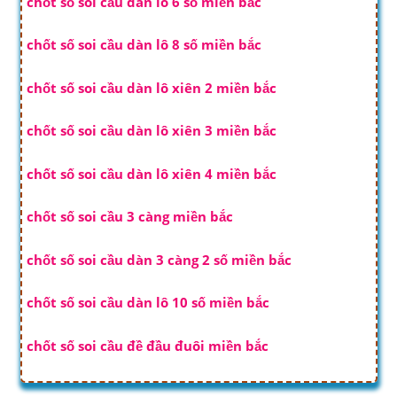
chốt số soi cầu dàn lô 6 số miền bắc
chốt số soi cầu dàn lô 8 số miền bắc
chốt số soi cầu dàn lô xiên 2 miền bắc
chốt số soi cầu dàn lô xiên 3 miền bắc
chốt số soi cầu dàn lô xiên 4 miền bắc
chốt số soi cầu 3 càng miền bắc
chốt số soi cầu dàn 3 càng 2 số miền bắc
chốt số soi cầu dàn lô 10 số miền bắc
chốt số soi cầu đề đầu đuôi miền bắc