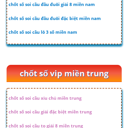
chốt số soi cầu đầu đuôi giải 8 miền nam
chốt số soi cầu đầu đuôi đặc biệt miền nam
chốt số soi cầu lô 3 số miền nam
chốt số vip miền trung
chốt số soi cầu xỉu chủ miền trung
chốt số soi cầu giải đặc biệt miền trung
chốt số soi cầu to giải 8 miền trung