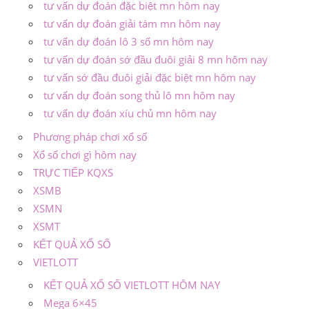
tư vấn dự đoán đặc biệt mn hôm nay
tư vấn dự đoán giải tám mn hôm nay
tư vấn dự đoán lô 3 số mn hôm nay
tư vấn dự đoán sớ đầu đuôi giải 8 mn hôm nay
tư vấn sớ đầu đuôi giải đặc biệt mn hôm nay
tư vấn dự đoán song thủ lô mn hôm nay
tư vấn dự đoán xíu chủ mn hôm nay
Phương pháp chơi xổ số
Xổ số chơi gì hôm nay
TRỰC TIẾP KQXS
XSMB
XSMN
XSMT
KẾT QUẢ XỔ SỐ
VIETLOTT
KẾT QUẢ XỔ SỐ VIETLOTT HÔM NAY
Mega 6×45