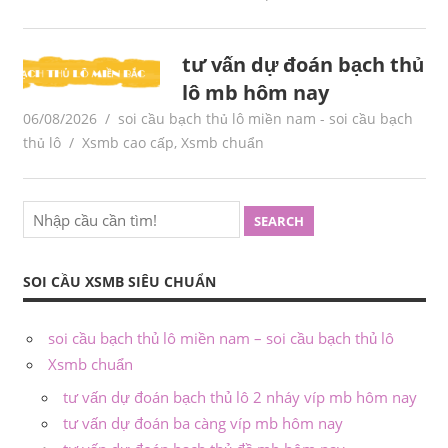
tư vấn dự đoán bạch thủ
lô mb hôm nay
06/08/2026
soi cầu bạch thủ lô miền nam - soi cầu bạch
thủ lô
Xsmb cao cấp
,
Xsmb chuẩn
SEARCH
SOI CẦU XSMB SIÊU CHUẨN
soi cầu bạch thủ lô miền nam – soi cầu bạch thủ lô
Xsmb chuẩn
tư vấn dự đoán bạch thủ lô 2 nháy víp mb hôm nay
tư vấn dự đoán ba càng víp mb hôm nay