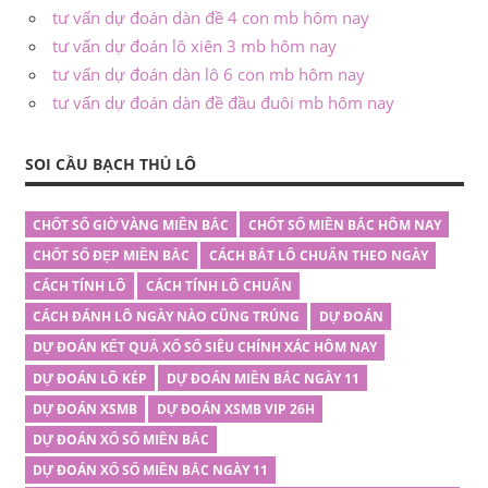
tư vấn dự đoán dàn đề 4 con mb hôm nay
tư vấn dự đoán lô xiên 3 mb hôm nay
tư vấn dự đoán dàn lô 6 con mb hôm nay
tư vấn dự đoán dàn đề đầu đuôi mb hôm nay
SOI CẦU BẠCH THỦ LÔ
CHỐT SỐ GIỜ VÀNG MIỀN BẮC
CHỐT SỐ MIỀN BẮC HÔM NAY
CHỐT SỐ ĐẸP MIỀN BẮC
CÁCH BẮT LÔ CHUẨN THEO NGÀY
CÁCH TÍNH LÔ
CÁCH TÍNH LÔ CHUẨN
CÁCH ĐÁNH LÔ NGÀY NÀO CŨNG TRÚNG
DỰ ĐOÁN
DỰ ĐOÁN KẾT QUẢ XỔ SỐ SIÊU CHÍNH XÁC HÔM NAY
DỰ ĐOÁN LÔ KÉP
DỰ ĐOÁN MIỀN BẮC NGÀY 11
DỰ ĐOÁN XSMB
DỰ ĐOÁN XSMB VIP 26H
DỰ ĐOÁN XỔ SỐ MIỀN BẮC
DỰ ĐOÁN XỔ SỐ MIỀN BẮC NGÀY 11