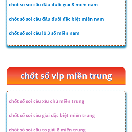
chốt số soi cầu đầu đuôi giải 8 miền nam
chốt số soi cầu đầu đuôi đặc biệt miền nam
chốt số soi cầu lô 3 số miền nam
chốt số vip miền trung
chốt số soi cầu xỉu chủ miền trung
chốt số soi cầu giải đặc biệt miền trung
chốt số soi cầu to giải 8 miền trung