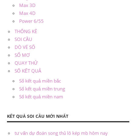
Max 3D
Max 4D
Power 6/55
THỐNG KÊ
SOI CẦU
DÒ VÉ SỐ
SỔ MƠ
QUAY THỬ
SỐ KẾT QUẢ
Số kết quả miền bắc
Số kết quả miền trung
Số kết quả miền nam
KẾT QUẢ SOI CẦU MỚI NHẤT
tư vấn dự đoán song thủ lô kép mb hôm nay