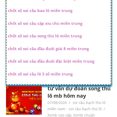
chốt số soi cầu bao lô miền trung
chốt số soi cầu cặp xỉu chủ miền trung
chốt số soi cầu song thủ lô miền trung
chốt số soi cầu đầu đuôi giải 8 miền trung
chốt số soi cầu đầu đuôi đặc biệt miền trung
chốt số soi cầu lô 3 số miền trung
tư vấn dự đoán song thủ
lô mb hôm nay
07/08/2026
soi cầu bạch thủ lô
miền nam - soi cầu bạch thủ lô
Xsmb cao cấp
,
Xsmb chuẩn