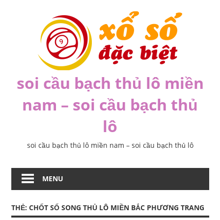
Skip
to
content
soi cầu bạch thủ lô miền
nam – soi cầu bạch thủ
lô
soi cầu bạch thủ lô miền nam – soi cầu bạch thủ lô
MENU
THẺ:
CHỐT SỐ SONG THỦ LÔ MIỀN BẮC PHƯƠNG TRANG