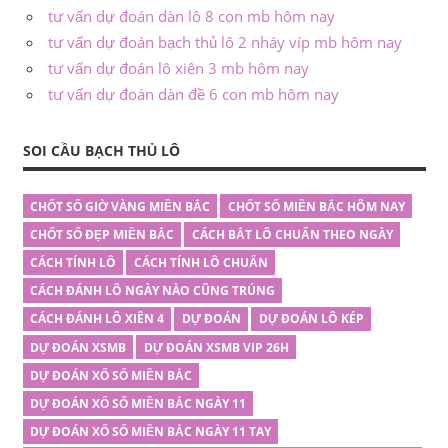
tư vấn dự đoán dàn lô 8 con mb hôm nay
tư vấn dự đoán bạch thủ lô 2 nháy víp mb hôm nay
tư vấn dự đoán lô xiên 3 mb hôm nay
tư vấn dự đoán dàn đề 6 con mb hôm nay
SOI CẦU BẠCH THỦ LÔ
CHỐT SỐ GIỜ VÀNG MIỀN BẮC
CHỐT SỐ MIỀN BẮC HÔM NAY
CHỐT SỐ ĐẸP MIỀN BẮC
CÁCH BẮT LÔ CHUẨN THEO NGÀY
CÁCH TÍNH LÔ
CÁCH TÍNH LÔ CHUẨN
CÁCH ĐÁNH LÔ NGÀY NÀO CŨNG TRÚNG
CÁCH ĐÁNH LÔ XIÊN 4
DỰ ĐOÁN
DỰ ĐOÁN LÔ KÉP
DỰ ĐOÁN XSMB
DỰ ĐOÁN XSMB VIP 26H
DỰ ĐOÁN XỔ SỐ MIỀN BẮC
DỰ ĐOÁN XỔ SỐ MIỀN BẮC NGÀY 11
DỰ ĐOÁN XỔ SỐ MIỀN BẮC NGÀY 11 TAY