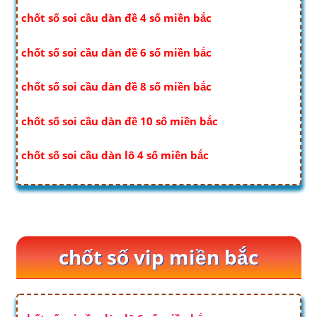
chốt số soi cầu dàn đề 4 số miền bắc
chốt số soi cầu dàn đề 6 số miền bắc
chốt số soi cầu dàn đề 8 số miền bắc
chốt số soi cầu dàn đề 10 số miền bắc
chốt số soi cầu dàn lô 4 số miền bắc
chốt số vip miền bắc