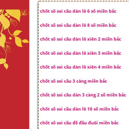
chốt số soi cầu dàn lô 6 số miền bắc
chốt số soi cầu dàn lô 8 số miền bắc
chốt số soi cầu dàn lô xiên 2 miền bắc
chốt số soi cầu dàn lô xiên 3 miền bắc
chốt số soi cầu dàn lô xiên 4 miền bắc
chốt số soi cầu 3 càng miền bắc
chốt số soi cầu dàn 3 càng 2 số miền bắc
chốt số soi cầu dàn lô 10 số miền bắc
chốt số soi cầu đề đầu đuôi miền bắc