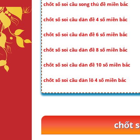
chốt số soi cầu song thủ đề miền bắc
chốt số soi cầu dàn đề 4 số miền bắc
chốt số soi cầu dàn đề 6 số miền bắc
chốt số soi cầu dàn đề 8 số miền bắc
chốt số soi cầu dàn đề 10 số miền bắc
chốt số soi cầu dàn lô 4 số miền bắc
chốt 