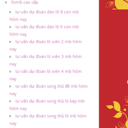
Xsmb cao cấp
tư vấn dự đoán dàn lô 8 con mb
hôm nay
tư vấn dự đoán dàn lô 6 con mb
hôm nay
tư vấn dự đoán lô xiên 2 mb hôm
nay
tư vấn dự đoán lô xiên 3 mb hôm
nay
tư vấn dự đoán lô xiên 4 mb hôm
nay
tư vấn dự đoán song thủ đề mb hôm
nay
tư vấn dự đoán song thủ lô kép mb
hôm nay
tư vấn dự đoán song thủ lô mb hôm
nay