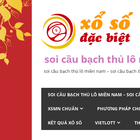
Skip
to
content
soi cầu bạch thủ lô
soi cầu bạch thủ lô miền nam – soi cầu bạch t
SOI CẦU BẠCH THỦ LÔ MIỀN NAM – SOI C
XSMN CHUẨN
PHƯƠNG PHÁP CHƠ
KẾT QUẢ XỔ SỐ
VIETLOTT
T