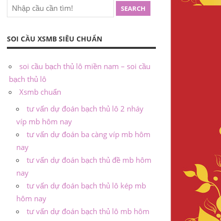
SEARCH
SOI CẦU XSMB SIÊU CHUẨN
soi cầu bạch thủ lô miền nam – soi cầu
bạch thủ lô
Xsmb chuẩn
tư vấn dự đoán bạch thủ lô 2 nháy
víp mb hôm nay
tư vấn dự đoán ba càng víp mb hôm
nay
tư vấn dự đoán bạch thủ đề mb hôm
nay
tư vấn dự đoán bạch thủ lô kép mb
hôm nay
tư vấn dự đoán bạch thủ lô mb hôm