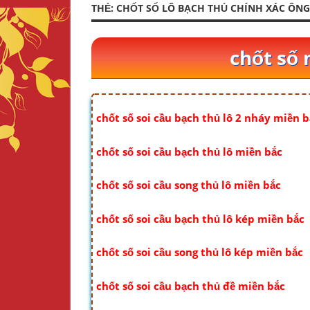
THẺ:
CHỐT SỐ LÔ BẠCH THỦ CHÍNH XÁC ÔNG
chốt số 
chốt số soi cầu bạch thủ lô 2 nháy miền b
chốt số soi cầu bạch thủ lô miền bắc
chốt số soi cầu song thủ lô miền bắc
chốt số soi cầu bạch thủ lô kép miền bắc
chốt số soi cầu song thủ lô kép miền bắc
chốt số soi cầu bạch thủ đề miền bắc