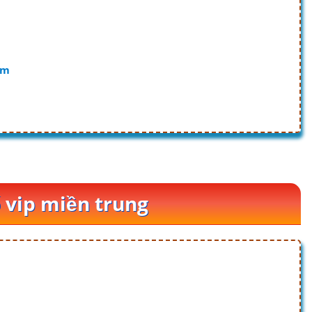
am
ố vip miền trung