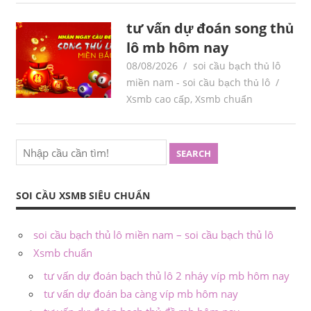
tư vấn dự đoán song thủ
lô mb hôm nay
08/08/2026
soi cầu bạch thủ lô
miền nam - soi cầu bạch thủ lô
Xsmb cao cấp
,
Xsmb chuẩn
SEARCH
SOI CẦU XSMB SIÊU CHUẨN
soi cầu bạch thủ lô miền nam – soi cầu bạch thủ lô
Xsmb chuẩn
tư vấn dự đoán bạch thủ lô 2 nháy víp mb hôm nay
tư vấn dự đoán ba càng víp mb hôm nay