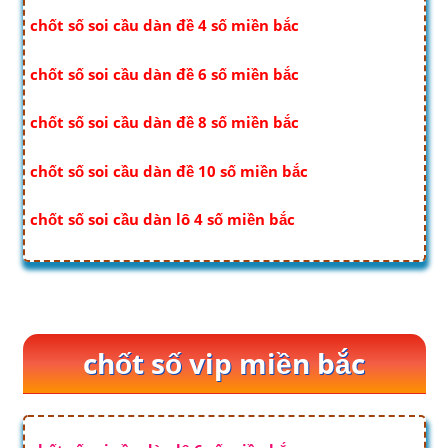
chốt số soi cầu dàn đề 4 số miền bắc
chốt số soi cầu dàn đề 6 số miền bắc
chốt số soi cầu dàn đề 8 số miền bắc
chốt số soi cầu dàn đề 10 số miền bắc
chốt số soi cầu dàn lô 4 số miền bắc
chốt số vip miền bắc