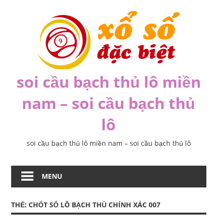
Skip
to
content
soi cầu bạch thủ lô miền
nam – soi cầu bạch thủ
lô
soi cầu bạch thủ lô miền nam – soi cầu bạch thủ lô
MENU
THẺ:
CHỐT SỐ LÔ BẠCH THỦ CHÍNH XÁC 007