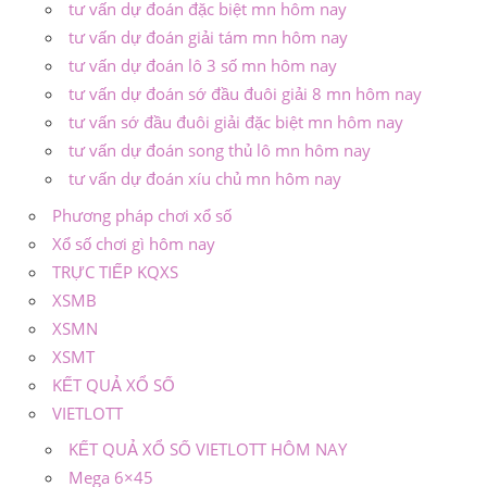
tư vấn dự đoán đặc biệt mn hôm nay
tư vấn dự đoán giải tám mn hôm nay
tư vấn dự đoán lô 3 số mn hôm nay
tư vấn dự đoán sớ đầu đuôi giải 8 mn hôm nay
tư vấn sớ đầu đuôi giải đặc biệt mn hôm nay
tư vấn dự đoán song thủ lô mn hôm nay
tư vấn dự đoán xíu chủ mn hôm nay
Phương pháp chơi xổ số
Xổ số chơi gì hôm nay
TRỰC TIẾP KQXS
XSMB
XSMN
XSMT
KẾT QUẢ XỔ SỐ
VIETLOTT
KẾT QUẢ XỔ SỐ VIETLOTT HÔM NAY
Mega 6×45