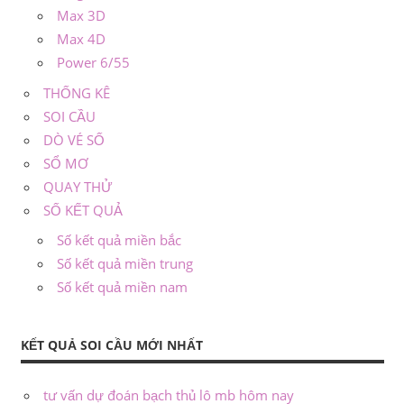
Max 3D
Max 4D
Power 6/55
THỐNG KÊ
SOI CẦU
DÒ VÉ SỐ
SỔ MƠ
QUAY THỬ
SỐ KẾT QUẢ
Số kết quả miền bắc
Số kết quả miền trung
Số kết quả miền nam
KẾT QUẢ SOI CẦU MỚI NHẤT
tư vấn dự đoán bạch thủ lô mb hôm nay