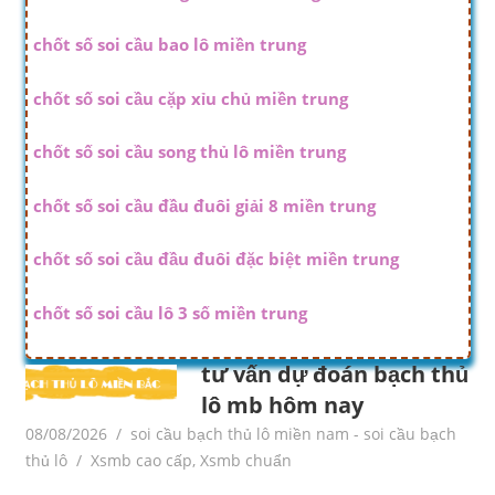
chốt số soi cầu bao lô miền trung
chốt số soi cầu cặp xỉu chủ miền trung
chốt số soi cầu song thủ lô miền trung
chốt số soi cầu đầu đuôi giải 8 miền trung
chốt số soi cầu đầu đuôi đặc biệt miền trung
chốt số soi cầu lô 3 số miền trung
tư vấn dự đoán bạch thủ
lô mb hôm nay
08/08/2026
soi cầu bạch thủ lô miền nam - soi cầu bạch
thủ lô
Xsmb cao cấp
,
Xsmb chuẩn