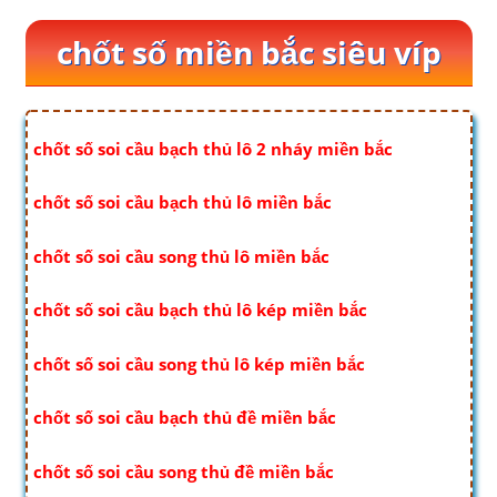
chốt số miền bắc siêu víp
chốt số soi cầu bạch thủ lô 2 nháy miền bắc
chốt số soi cầu bạch thủ lô miền bắc
chốt số soi cầu song thủ lô miền bắc
chốt số soi cầu bạch thủ lô kép miền bắc
chốt số soi cầu song thủ lô kép miền bắc
chốt số soi cầu bạch thủ đề miền bắc
chốt số soi cầu song thủ đề miền bắc