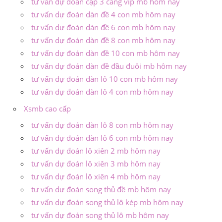
tư vấn dự đoán cặp 3 càng víp mb hôm nay
tư vấn dự đoán dàn đề 4 con mb hôm nay
tư vấn dự đoán dàn đề 6 con mb hôm nay
tư vấn dự đoán dàn đề 8 con mb hôm nay
tư vấn dự đoán dàn đề 10 con mb hôm nay
tư vấn dự đoán dàn đề đầu đuôi mb hôm nay
tư vấn dự đoán dàn lô 10 con mb hôm nay
tư vấn dự đoán dàn lô 4 con mb hôm nay
Xsmb cao cấp
tư vấn dự đoán dàn lô 8 con mb hôm nay
tư vấn dự đoán dàn lô 6 con mb hôm nay
tư vấn dự đoán lô xiên 2 mb hôm nay
tư vấn dự đoán lô xiên 3 mb hôm nay
tư vấn dự đoán lô xiên 4 mb hôm nay
tư vấn dự đoán song thủ đề mb hôm nay
tư vấn dự đoán song thủ lô kép mb hôm nay
tư vấn dự đoán song thủ lô mb hôm nay