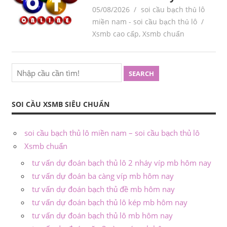
05/08/2026
soi cầu bạch thủ lô
miền nam - soi cầu bạch thủ lô
Xsmb cao cấp
,
Xsmb chuẩn
SEARCH
SOI CẦU XSMB SIÊU CHUẨN
soi cầu bạch thủ lô miền nam – soi cầu bạch thủ lô
Xsmb chuẩn
tư vấn dự đoán bạch thủ lô 2 nháy víp mb hôm nay
tư vấn dự đoán ba càng víp mb hôm nay
tư vấn dự đoán bạch thủ đề mb hôm nay
tư vấn dự đoán bạch thủ lô kép mb hôm nay
tư vấn dự đoán bạch thủ lô mb hôm nay