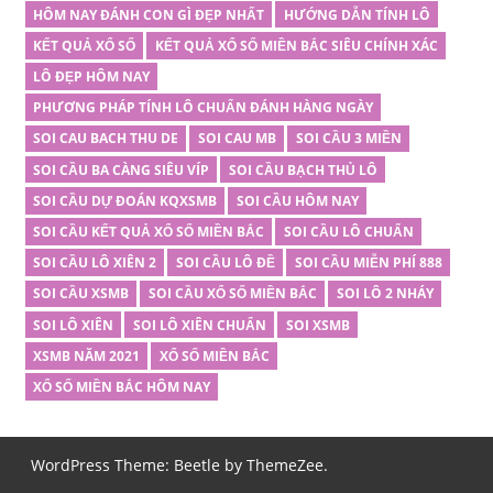
HÔM NAY ĐÁNH CON GÌ ĐẸP NHẤT
HƯỚNG DẪN TÍNH LÔ
KẾT QUẢ XỔ SỐ
KẾT QUẢ XỔ SỐ MIỀN BẮC SIÊU CHÍNH XÁC
LÔ ĐẸP HÔM NAY
PHƯƠNG PHÁP TÍNH LÔ CHUẨN ĐÁNH HÀNG NGÀY
SOI CAU BACH THU DE
SOI CAU MB
SOI CẦU 3 MIỀN
SOI CẦU BA CÀNG SIÊU VÍP
SOI CẦU BẠCH THỦ LÔ
SOI CẦU DỰ ĐOÁN KQXSMB
SOI CẦU HÔM NAY
SOI CẦU KẾT QUẢ XỔ SỐ MIỀN BẮC
SOI CẦU LÔ CHUẨN
SOI CẦU LÔ XIÊN 2
SOI CẦU LÔ ĐỀ
SOI CẦU MIỄN PHÍ 888
SOI CẦU XSMB
SOI CẦU XỔ SỐ MIỀN BẮC
SOI LÔ 2 NHÁY
SOI LÔ XIÊN
SOI LÔ XIÊN CHUẨN
SOI XSMB
XSMB NĂM 2021
XỔ SỐ MIỀN BẮC
XỔ SỐ MIỀN BẮC HÔM NAY
WordPress Theme: Beetle by ThemeZee.