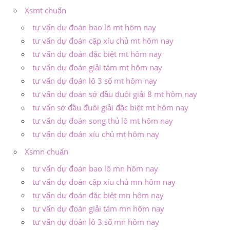
Xsmt chuẩn
tư vấn dự đoán bao lô mt hôm nay
tư vấn dự đoán cặp xíu chủ mt hôm nay
tư vấn dự đoán đặc biệt mt hôm nay
tư vấn dự đoán giải tám mt hôm nay
tư vấn dự đoán lô 3 số mt hôm nay
tư vấn dự đoán sớ đầu đuôi giải 8 mt hôm nay
tư vấn sớ đầu đuôi giải đặc biệt mt hôm nay
tư vấn dự đoán song thủ lô mt hôm nay
tư vấn dự đoán xíu chủ mt hôm nay
Xsmn chuẩn
tư vấn dự đoán bao lô mn hôm nay
tư vấn dự đoán cặp xíu chủ mn hôm nay
tư vấn dự đoán đặc biệt mn hôm nay
tư vấn dự đoán giải tám mn hôm nay
tư vấn dự đoán lô 3 số mn hôm nay