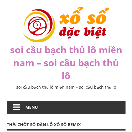
Skip
to
content
soi cầu bạch thủ lô miền
nam – soi cầu bạch thủ
lô
soi cầu bạch thủ lô miền nam – soi cầu bạch thủ lô
MENU
THẺ:
CHỐT SỐ DÀN LÔ XỔ SỐ REMIX