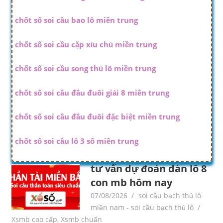
chốt số soi cầu bao lô miền trung
chốt số soi cầu cặp xỉu chủ miền trung
chốt số soi cầu song thủ lô miền trung
chốt số soi cầu đầu đuôi giải 8 miền trung
chốt số soi cầu đầu đuôi đặc biệt miền trung
chốt số soi cầu lô 3 số miền trung
tư vấn dự đoán dàn lô 8
con mb hôm nay
07/08/2026
soi cầu bạch thủ lô
miền nam - soi cầu bạch thủ lô
Xsmb cao cấp
,
Xsmb chuẩn