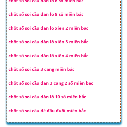
chốt số soi cầu dàn lô 6 số miền bắc
chốt số soi cầu dàn lô 8 số miền bắc
chốt số soi cầu dàn lô xiên 2 miền bắc
chốt số soi cầu dàn lô xiên 3 miền bắc
chốt số soi cầu dàn lô xiên 4 miền bắc
chốt số soi cầu 3 càng miền bắc
chốt số soi cầu dàn 3 càng 2 số miền bắc
chốt số soi cầu dàn lô 10 số miền bắc
chốt số soi cầu đề đầu đuôi miền bắc